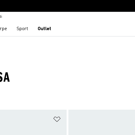
di
rpe
Sport
Outlet
SA
ista dei desideri
Aggiungi alla lista dei desideri