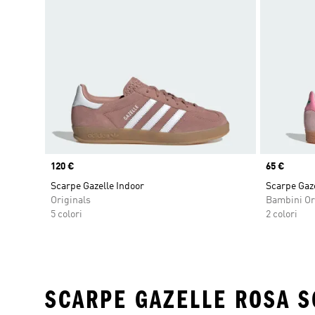
Price
120 €
Price
65 €
Scarpe Gazelle Indoor
Scarpe Gaz
Originals
Bambini Or
5 colori
2 colori
SCARPE GAZELLE ROSA S