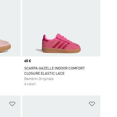
Price
65 €
SCARPA GAZELLE INDOOR COMFORT
CLOSURE ELASTIC LACE
Bambini Originals
4 colori
Aggiungi alla lista dei desideri
Aggiungi all