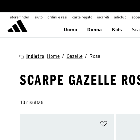
store finder
aiuto
ordini e resi
carte regalo
iscriviti
adiclub
acce
Uomo
Donna
Kids
Sca
Indietro
Home
Gazelle
Rosa
SCARPE GAZELLE RO
10 risultati
Aggiungi alla l