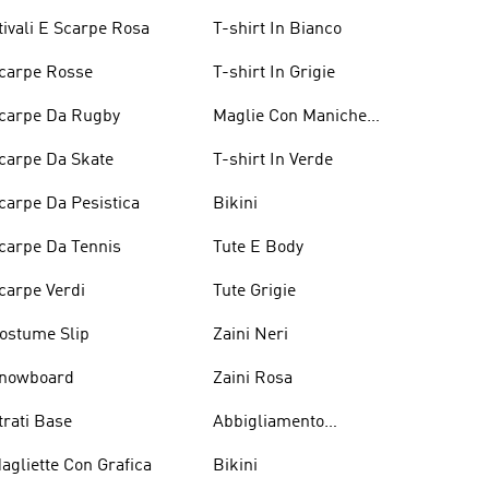
tivali E Scarpe Rosa
T-shirt In Bianco
carpe Rosse
T-shirt In Grigie
carpe Da Rugby
Maglie Con Maniche
Lunghe
carpe Da Skate
T-shirt In Verde
carpe Da Pesistica
Bikini
carpe Da Tennis
Tute E Body
carpe Verdi
Tute Grigie
ostume Slip
Zaini Neri
nowboard
Zaini Rosa
trati Base
Abbigliamento
Performance
agliette Con Grafica
Bikini