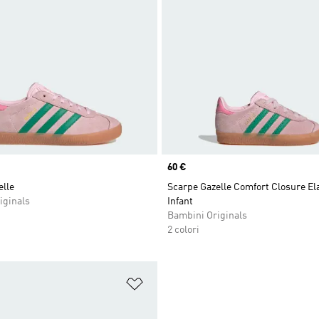
Price
60 €
elle
Scarpe Gazelle Comfort Closure El
iginals
Infant
Bambini Originals
2 colori
ista dei desideri
Aggiungi alla lista dei desideri