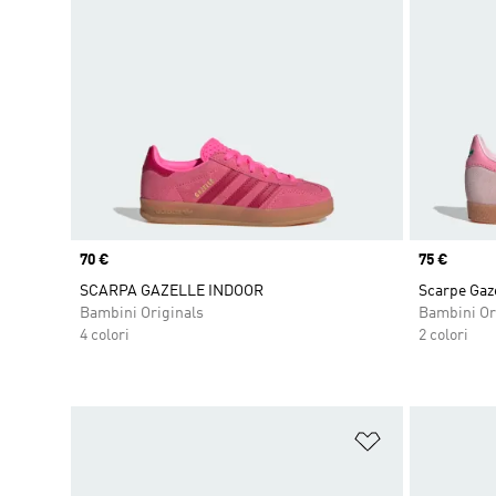
Price
70 €
Price
75 €
SCARPA GAZELLE INDOOR
Scarpe Gaz
Bambini Originals
Bambini Or
4 colori
2 colori
Aggiungi alla l