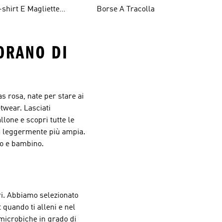
-shirt E Magliette
Borse A Tracolla
rancioni
ORANO DI
s rosa, nate per stare ai
twear. Lasciati
llone e scopri tutte le
ura leggermente più ampia.
mo e bambino.
ori. Abbiamo selezionato
t quando ti alleni e nel
imicrobiche in grado di