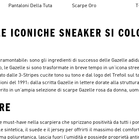
Pantaloni Della Tuta
Scarpe Oro
T
A
LE ICONICHE SNEAKER SI COL
ramontabile: sono gli ingredienti di successo delle Gazelle adida
o, le Gazelle si sono trasformate in breve tempo in un’icona stree
to dalle 3-Stripes cucite tono su tono e dal logo del Trefoil sul ta
rsioni del 1991: dalla scritta Gazelle in lettere dorate alla strutt
referito in un’ampia selezione di scarpe Gazelle rosa da donna, uo
RE
re must-have nella scarpiera che sprizzano positività da tutti i p
e sintetica, il suede e il jersey per offrirti il massimo del comfor
ma poliuretanica, lascia fuori l’umidità e possiede proprietà ant