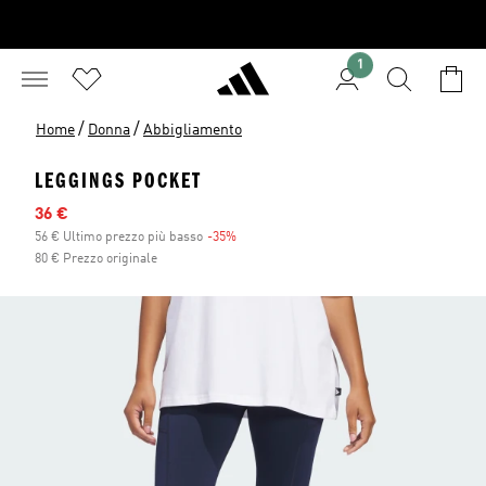
1
/
/
Home
Donna
Abbigliamento
LEGGINGS POCKET
Prezzo scontato
36 €
56 € Ultimo prezzo più basso
-35%
Sconto
80 € Prezzo originale