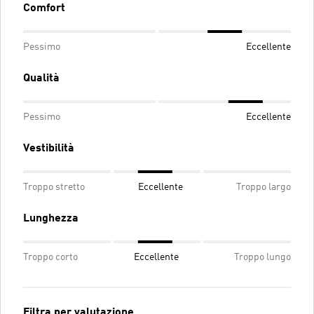
Comfort
Pessimo
Eccellente
Qualità
Pessimo
Eccellente
Vestibilità
Troppo stretto
Eccellente
Troppo largo
Lunghezza
Troppo corto
Eccellente
Troppo lungo
Filtra per valutazione