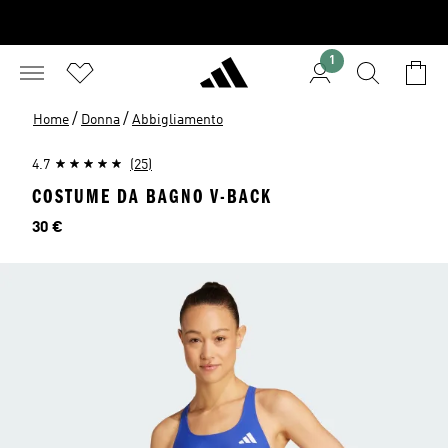
1
/
/
Home
Donna
Abbigliamento
4.7
(25)
COSTUME DA BAGNO V-BACK
Prezzo
30 €