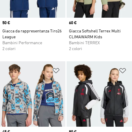
Price
50 €
Price
60 €
Giacca da rappresentanza Tiro26
Giacca Softshell Terrex Multi
League
CLIMAWARM Kids
Bambini Performance
Bambini TERREX
2 colori
2 colori
Aggiungi alla lista dei desideri
Ag
Price
45 €
Price
80 €