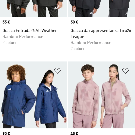
Price
55 €
Price
50 €
Giacca Entrada26 All Weather
Giacca da rappresentanza Tiro26
Bambini Performance
League
2 colori
Bambini Performance
2 colori
Aggiungi alla lista dei desideri
Ag
Price
90 €
Price
45 €