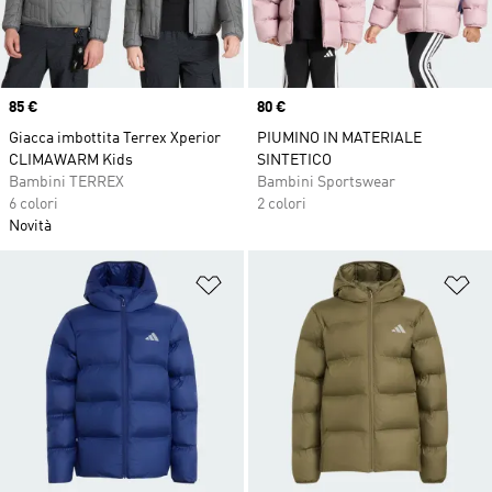
Price
85 €
Price
80 €
Giacca imbottita Terrex Xperior
PIUMINO IN MATERIALE
CLIMAWARM Kids
SINTETICO
Bambini TERREX
Bambini Sportswear
6 colori
2 colori
Novità
Aggiungi alla lista dei desideri
Ag