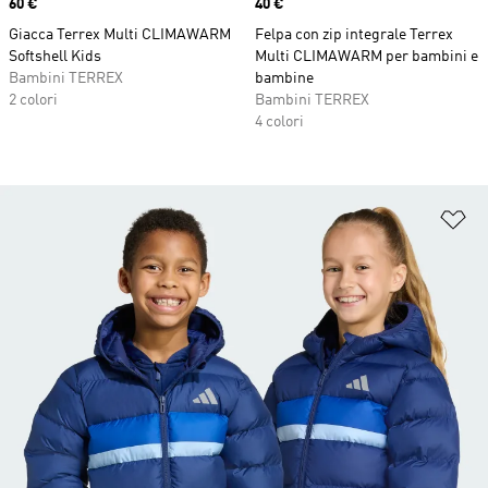
Price
60 €
Price
40 €
Giacca Terrex Multi CLIMAWARM
Felpa con zip integrale Terrex
Softshell Kids
Multi CLIMAWARM per bambini e
Bambini TERREX
bambine
2 colori
Bambini TERREX
4 colori
Ag