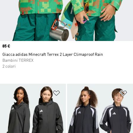
Price
85 €
Giacca adidas Minecraft Terrex 2 Layer Climaproof Rain
Bambini TERREX
2 colori
Aggiungi alla lista dei desideri
Ag