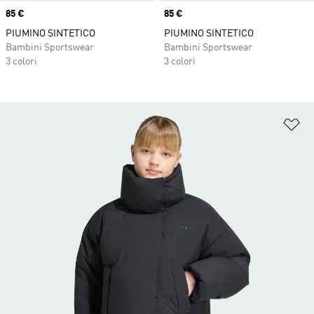
Price
85 €
Price
85 €
PIUMINO SINTETICO
PIUMINO SINTETICO
Bambini Sportswear
Bambini Sportswear
3 colori
3 colori
Ag