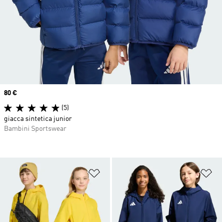
Price
80 €
(5)
giacca sintetica junior
Bambini Sportswear
Aggiungi alla lista dei desideri
Ag