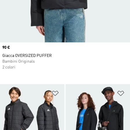
Price
90 €
Giacca OVERSIZED PUFFER
Bambini Originals
2 colori
Aggiungi alla lista dei desideri
Ag