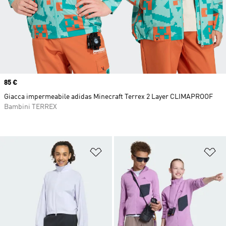
Price
85 €
Giacca impermeabile adidas Minecraft Terrex 2 Layer CLIMAPROOF
Bambini TERREX
Aggiungi alla lista dei desideri
Ag