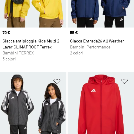
Price
70 €
Price
55 €
Giacca antipioggia Kids Multi 2
Giacca Entrada26 All Weather
Layer CLIMAPROOF Terrex
Bambini Performance
Bambini TERREX
2 colori
5 colori
Aggiungi alla lista dei desideri
Ag