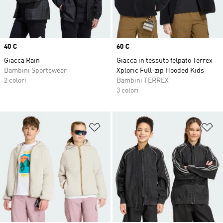
Price
40 €
Price
60 €
Giacca Rain
Giacca in tessuto felpato Terrex
Bambini Sportswear
Xploric Full-zip Hooded Kids
2 colori
Bambini TERREX
3 colori
Aggiungi alla lista dei desideri
Ag