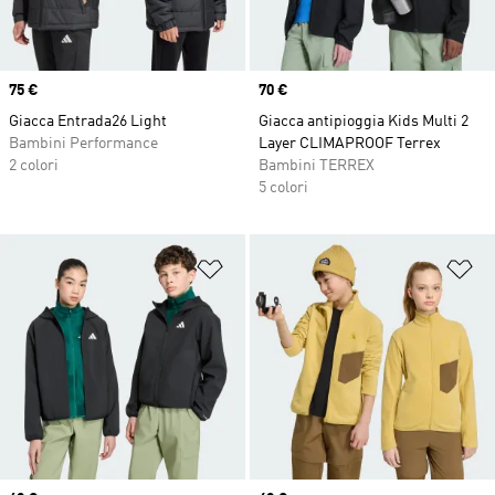
Price
75 €
Price
70 €
Giacca Entrada26 Light
Giacca antipioggia Kids Multi 2
Bambini Performance
Layer CLIMAPROOF Terrex
2 colori
Bambini TERREX
5 colori
Aggiungi alla lista dei desideri
Ag