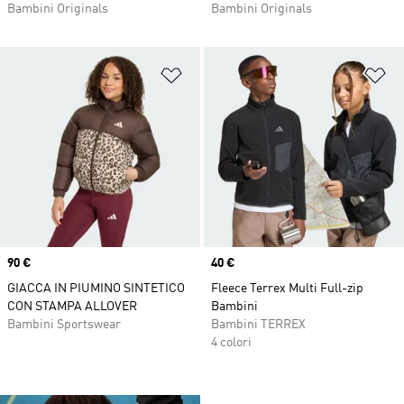
Bambini Originals
Bambini Originals
Aggiungi alla lista dei desideri
Ag
Price
90 €
Price
40 €
GIACCA IN PIUMINO SINTETICO
Fleece Terrex Multi Full-zip
CON STAMPA ALLOVER
Bambini
Bambini Sportswear
Bambini TERREX
4 colori