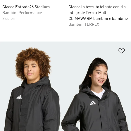
Giacca Entrada26 Stadium
Giacca in tessuto felpato con zip
Bambini Performance
integrale Terrex Multi
2 colori
CLIMAWARM bambini e bambine
Bambini TERREX
Ag