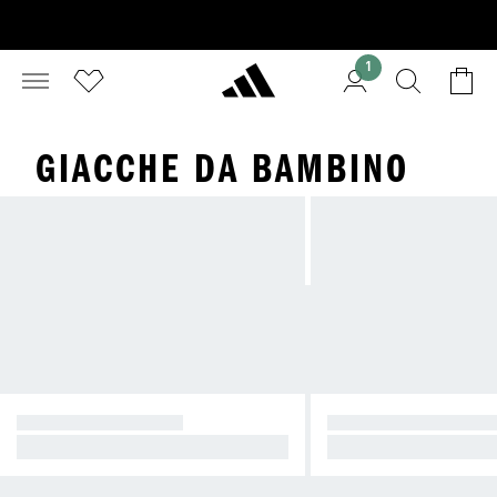
1
GIACCHE DA BAMBINO
GIACCHE LEGGERE
GIACCHE SPORTIV
Perfette per i giorni ventosi
Comfort e libertà di 