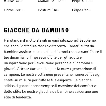
Borse Da
Ciabatte Slider
Felpe Con
Bambini
Bambino
Ragazzi
Cappuccio Da
Borse Per
Costumi Da
Felpe Per
Ragazzi
Ragazze
Bagno Per
Bambini
GIACCHE DA BAMBINO
Hai standard molto elevati in ogni situazione? Sappiamo
che sono i dettagli a fare la differenza. I nostri outfit da
bambino assicurano uno stile alla moda senza sacrificare il
tuo dinamismo. Imprescindibile per gli adulti e
un'ispirazione per l'evoluzione personale di bambini e
giovani. Attrezzatura adidas per la nuova generazione di
campioni. Le nostre collezioni presentano numerosi design
creati su misura per tutte le tue esigenze. Le giacche
adidas ti garantiscono sempre il massimo del comfort e
dello stile. Le nostre giacche da bambino assicurano uno
stile di tendenza.