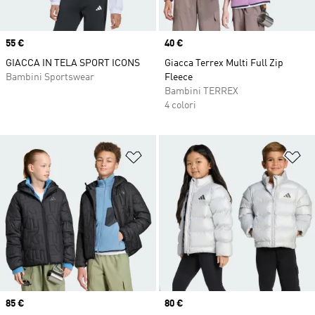
Price
55 €
Price
40 €
GIACCA IN TELA SPORT ICONS
Giacca Terrex Multi Full Zip
Bambini Sportswear
Fleece
Bambini TERREX
4 colori
Aggiungi alla lista dei desideri
Ag
Price
85 €
Price
80 €