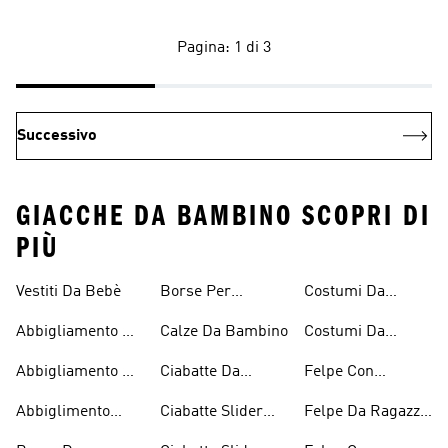
Pagina: 1 di 3
Successivo
GIACCHE DA BAMBINO SCOPRI DI
PIÙ
Vestiti Da Bebè
Borse Per
Costumi Da
Bambini
Ragazzi
Bagno Per
Abbigliamento Da
Calze Da Bambino
Costumi Da
Bambine E
Tennis Per
Bagno Da
Ragazze
Abbigliamento Da
Ciabatte Da
Felpe Con
Ragazze
Ragazzo
Tennis Per
Bambino
Cappuccio
Abbiglimento
Ciabatte Slider
Felpe Da Ragazza
Ragazzi
Bambini
Ecosostenibile
Ragazza
Con Il Cappuccio