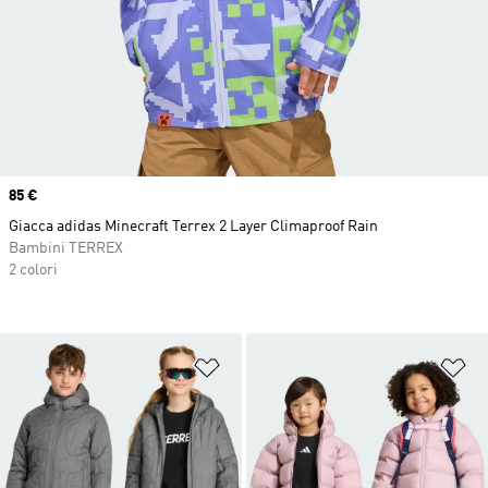
Price
85 €
Giacca adidas Minecraft Terrex 2 Layer Climaproof Rain
Bambini TERREX
2 colori
Aggiungi alla lista dei desideri
Ag