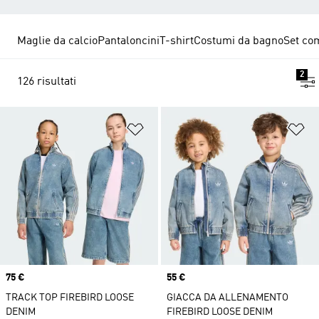
Maglie da calcio
Pantaloncini
T-shirt
Costumi da bagno
Set co
2
126 risultati
Aggiungi alla lista dei desideri
Ag
Price
75 €
Price
55 €
TRACK TOP FIREBIRD LOOSE
GIACCA DA ALLENAMENTO
DENIM
FIREBIRD LOOSE DENIM