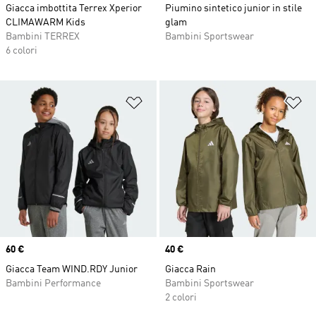
Giacca imbottita Terrex Xperior
Piumino sintetico junior in stile
CLIMAWARM Kids
glam
Bambini TERREX
Bambini Sportswear
6 colori
Aggiungi alla lista dei desideri
Ag
Price
60 €
Price
40 €
Giacca Team WIND.RDY Junior
Giacca Rain
Bambini Performance
Bambini Sportswear
2 colori