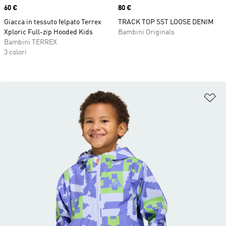
Price
60 €
Price
80 €
Giacca in tessuto felpato Terrex
TRACK TOP SST LOOSE DENIM
Xploric Full-zip Hooded Kids
Bambini Originals
Bambini TERREX
3 colori
Ag