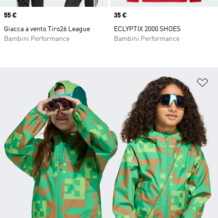
Price
55 €
Price
35 €
Giacca a vento Tiro26 League
ECLYPTIX 2000 SHOES
Bambini Performance
Bambini Performance
Ag