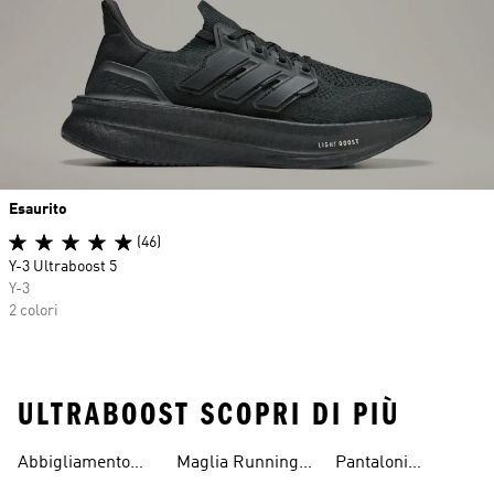
Esaurito
(46)
Y-3 Ultraboost 5
Y-3
2 colori
ULTRABOOST SCOPRI DI PIÙ
Abbigliamento
Maglia Running
Pantaloni
Running
Uomo
Running