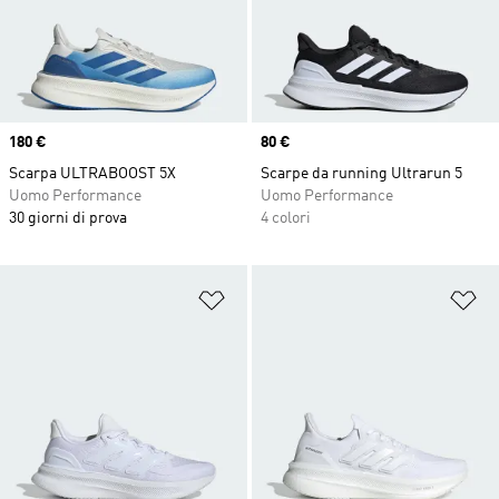
Price
180 €
Price
80 €
Scarpa ULTRABOOST 5X
Scarpe da running Ultrarun 5
Uomo Performance
Uomo Performance
30 giorni di prova
4 colori
Aggiungi alla lista dei desideri
Ag