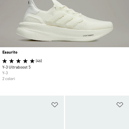
Esaurito
(46)
Y-3 Ultraboost 5
Y-3
2 colori
Aggiungi alla lista dei desideri
Ag