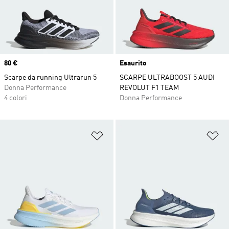
Price
80 €
Esaurito
Scarpe da running Ultrarun 5
SCARPE ULTRABOOST 5 AUDI
Donna Performance
REVOLUT F1 TEAM
4 colori
Donna Performance
Aggiungi alla lista dei desideri
Ag