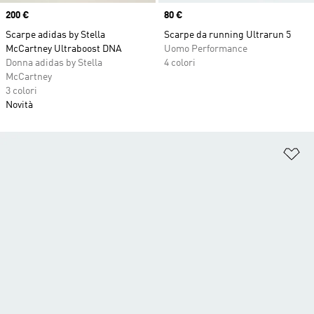
Price
200 €
Price
80 €
Scarpe adidas by Stella
Scarpe da running Ultrarun 5
McCartney Ultraboost DNA
Uomo Performance
Donna adidas by Stella
4 colori
McCartney
3 colori
Novità
Ag