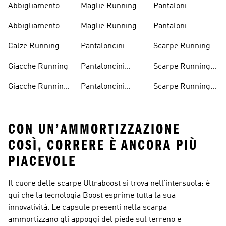
Abbigliamento
Maglie Running
Pantaloni
Running Donna
Running Donna
Abbigliamento
Maglie Running
Pantaloni
Running Uomo
Donna
Running Uomo
Calze Running
Pantaloncini
Scarpe Running
Running
Giacche Running
Pantaloncini
Scarpe Running
Running Donna
Donna
Giacche Running
Pantaloncini
Scarpe Running
Uomo
Running Uomo
Uomo
CON UN’AMMORTIZZAZIONE
COSÌ, CORRERE È ANCORA PIÙ
PIACEVOLE
Il cuore delle scarpe Ultraboost si trova nell’intersuola: è
qui che la tecnologia Boost esprime tutta la sua
innovatività. Le capsule presenti nella scarpa
ammortizzano gli appoggi del piede sul terreno e