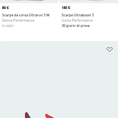
Price
80 €
Price
180 €
Scarpe da corsa Ultrarun 5 W
Scarpe Ultraboost 5
Donna Performance
Uomo Performance
4 colori
30 giorni di prova
Ag