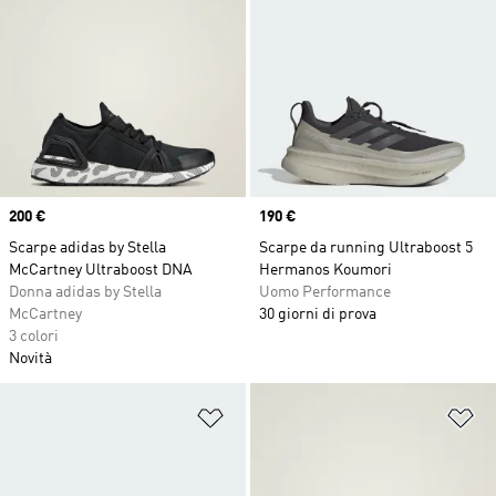
Price
200 €
Price
190 €
Scarpe adidas by Stella
Scarpe da running Ultraboost 5
McCartney Ultraboost DNA
Hermanos Koumori
Donna adidas by Stella
Uomo Performance
McCartney
30 giorni di prova
3 colori
Novità
Aggiungi alla lista dei desideri
Ag