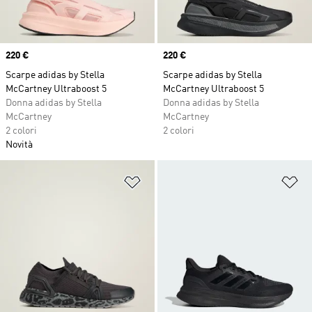
Price
220 €
Price
220 €
Scarpe adidas by Stella
Scarpe adidas by Stella
McCartney Ultraboost 5
McCartney Ultraboost 5
Donna adidas by Stella
Donna adidas by Stella
McCartney
McCartney
2 colori
2 colori
Novità
Aggiungi alla lista dei desideri
Ag