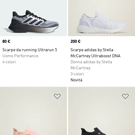
Price
80 €
Price
200 €
Scarpe da running Ultrarun 5
Scarpe adidas by Stella
Uomo Performance
McCartney Ultraboost DNA
4 colori
Donna adidas by Stella
McCartney
3 colori
Novità
Aggiungi alla lista dei desideri
Ag