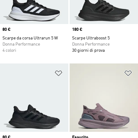
Price
80 €
Price
180 €
Scarpe da corsa Ultrarun 5 W
Scarpe Ultraboost 5
Donna Performance
Donna Performance
4 colori
30 giorni di prova
Aggiungi alla lista dei desideri
Ag
Price
80 €
Esaurito