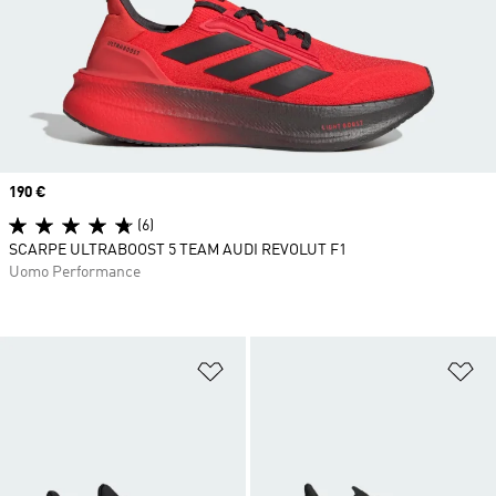
Price
190 €
(6)
SCARPE ULTRABOOST 5 TEAM AUDI REVOLUT F1
Uomo Performance
Aggiungi alla lista dei desideri
Ag