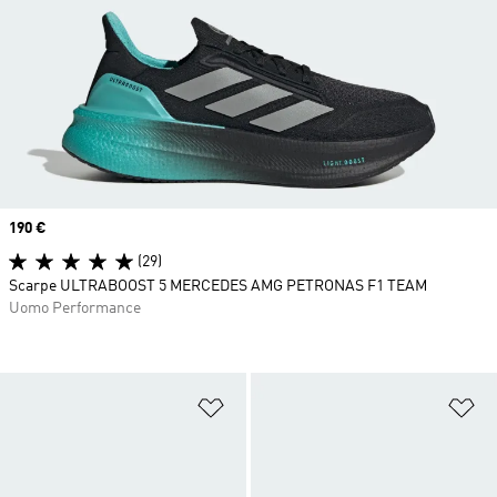
Price
190 €
(29)
Scarpe ULTRABOOST 5 MERCEDES AMG PETRONAS F1 TEAM
Uomo Performance
Aggiungi alla lista dei desideri
Ag