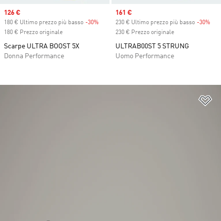
Sale price
126 €
Sale price
161 €
180 € Ultimo prezzo più basso
-30%
Discount
230 € Ultimo prezzo più basso
-30%
Dis
180 € Prezzo originale
230 € Prezzo originale
Scarpe ULTRA BOOST 5X
ULTRAB00ST 5 STRUNG
Donna Performance
Uomo Performance
Ag