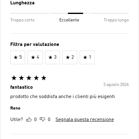
Lunghezza
Troppo corto
Eccellente
Troppo lungo
Filtra per valutazione
5
4
3
2
1
3 agosto 2026
fantastico
prodotto che soddisfa anche i clienti più esigenti
Reno
Utile?
0
0
Segnala questa recensione