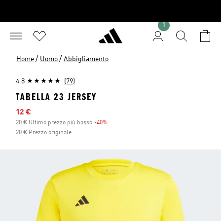
1
/
/
Home
Uomo
Abbigliamento
4.8
(79)
TABELLA 23 JERSEY
Prezzo scontato
12 €
20 € Ultimo prezzo più basso
-40%
Sconto
20 € Prezzo originale