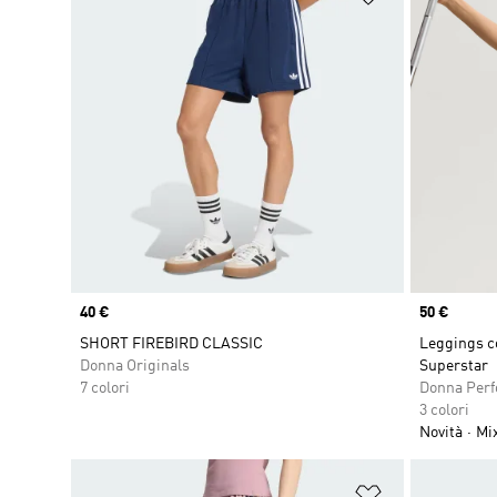
Price
40 €
Price
50 €
SHORT FIREBIRD CLASSIC
Leggings co
Donna Originals
Superstar
7 colori
Donna Per
3 colori
Novità
Mi
Aggiungi alla l