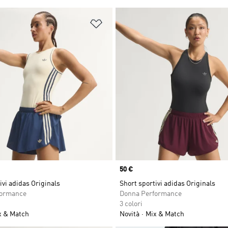
ista dei desideri
Aggiungi alla lista dei desideri
Price
50 €
ivi adidas Originals
Short sportivi adidas Originals
formance
Donna Performance
3 colori
x & Match
Novità
Mix & Match