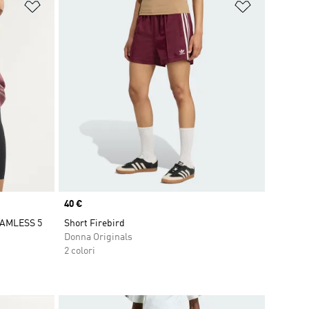
Aggiungi alla lista dei desideri
Aggiungi all
Price
40 €
EAMLESS 5
Short Firebird
Donna Originals
2 colori