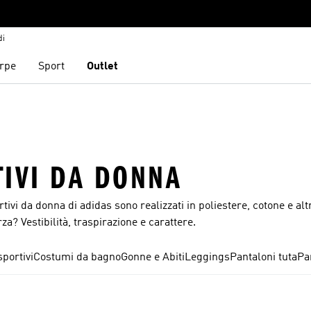
di
rpe
Sport
Outlet
TIVI DA DONNA
rtivi da donna di adidas sono realizzati in poliestere, cotone e altr
za? Vestibilità, traspirazione e carattere.
portivi
Costumi da bagno
Gonne e Abiti
Leggings
Pantaloni tuta
Pa