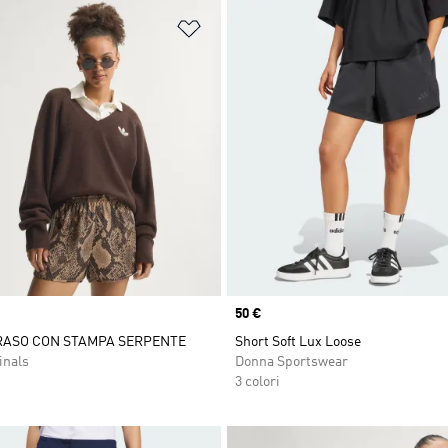
ista dei desideri
Aggiungi alla lista dei desideri
Price
50 €
RASO CON STAMPA SERPENTE
Short Soft Lux Loose
inals
Donna Sportswear
3 colori