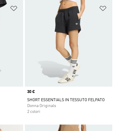
Aggiungi alla lista dei desideri
Aggiungi all
Price
30 €
SHORT ESSENTIALS IN TESSUTO FELPATO
Donna Originals
2 colori