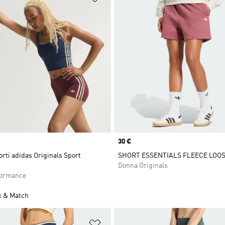
Price
30 €
rti adidas Originals Sport
SHORT ESSENTIALS FLEECE LOO
Donna Originals
formance
x & Match
ista dei desideri
Aggiungi alla lista dei desideri