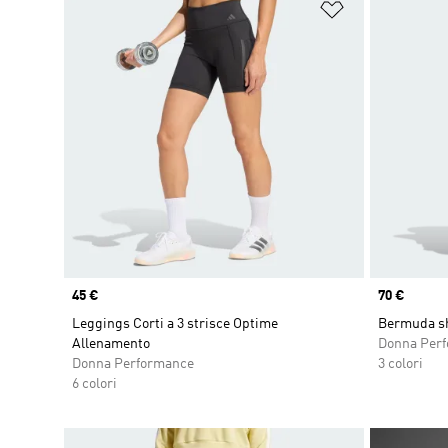
Aggiungi alla l
Price
45 €
Price
70 €
Leggings Corti a 3 strisce Optime
Bermuda sh
Allenamento
Donna Per
Donna Performance
3 colori
6 colori