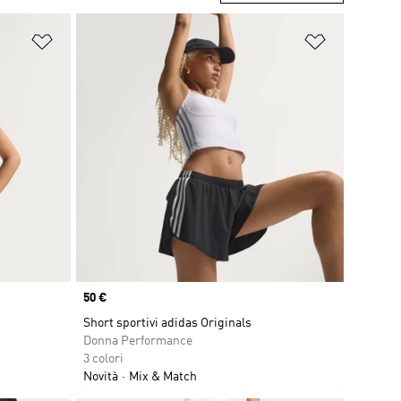
Aggiungi alla lista dei desideri
Aggiungi all
Price
50 €
Short sportivi adidas Originals
Donna Performance
3 colori
Novità
Mix & Match