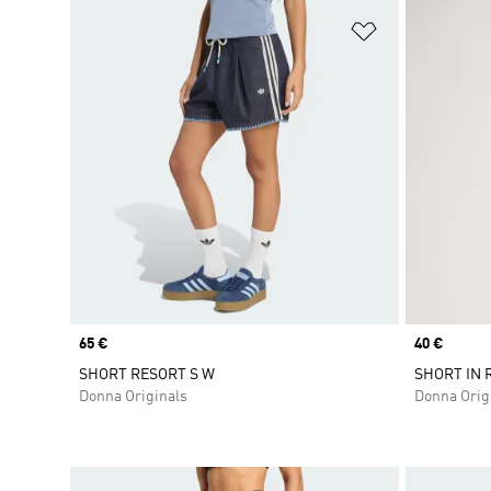
Aggiungi alla l
Price
65 €
Price
40 €
SHORT RESORT S W
SHORT IN 
Donna Originals
Donna Orig