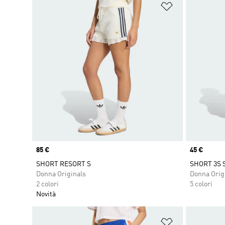
Aggiungi alla l
Price
85 €
Price
45 €
SHORT RESORT S
SHORT 3S 
Donna Originals
Donna Orig
2 colori
5 colori
Novità
Aggiungi alla l