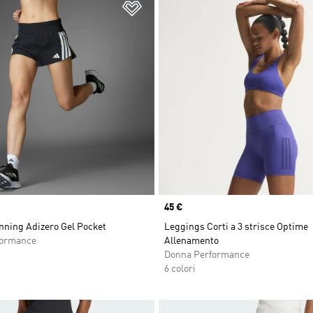
ista dei desideri
Aggiungi alla lista dei desideri
Price
45 €
nning Adizero Gel Pocket
Leggings Corti a 3 strisce Optime
formance
Allenamento
Donna Performance
6 colori