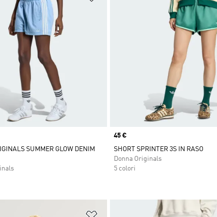
Price
45 €
IGINALS SUMMER GLOW DENIM
SHORT SPRINTER 3S IN RASO
Donna Originals
inals
5 colori
ista dei desideri
Aggiungi alla lista dei desideri