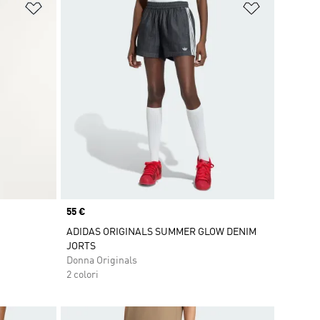
Aggiungi alla lista dei desideri
Aggiungi all
Price
55 €
ADIDAS ORIGINALS SUMMER GLOW DENIM
JORTS
Donna Originals
2 colori