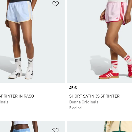
ista dei desideri
Aggiungi alla lista dei desideri
Price
45 €
SPRINTER IN RASO
SHORT SATIN 3S SPRINTER
inals
Donna Originals
5 colori
ista dei desideri
Aggiungi alla lista dei desideri