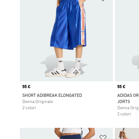
Price
55 €
Price
55 €
SHORT ADIBREAK ELONGATED
ADIDAS OR
Donna Originals
JORTS
2 colori
Donna Orig
2 colori
Aggiungi alla l