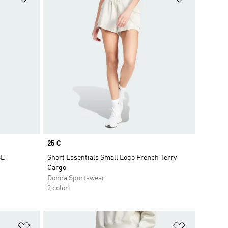
Price
25 €
SE
Short Essentials Small Logo French Terry
Cargo
Donna Sportswear
2 colori
Aggiungi alla lista dei desideri
Aggiungi all