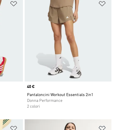
Aggiungi alla lista dei desideri
Aggiungi all
Price
40 €
Pantaloncini Workout Essentials 2in1
Donna Performance
2 colori
Aggiungi alla lista dei desideri
Aggiungi all