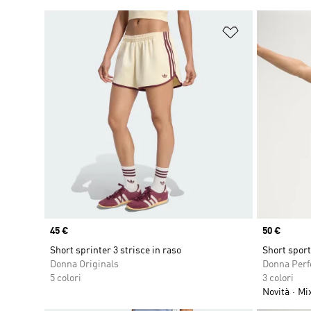
Aggiungi alla l
Price
45 €
Price
50 €
Short sprinter 3 strisce in raso
Short sport
Donna Originals
Donna Per
5 colori
3 colori
Novità
Mi