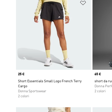
Aggiungi alla l
Price
25 €
Price
65 €
Short Essentials Small Logo French Terry
short da ru
Cargo
Donna Per
Donna Sportswear
2 colori
2 colori