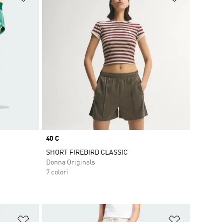
Price
40 €
SHORT FIREBIRD CLASSIC
Donna Originals
7 colori
Aggiungi alla lista dei desideri
Aggiungi all