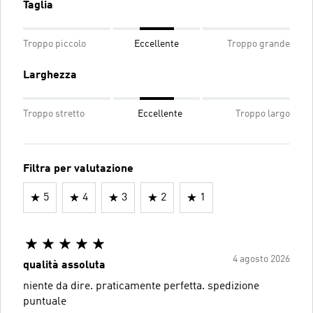
Taglia
Troppo piccolo
Eccellente
Troppo grande
Larghezza
Troppo stretto
Eccellente
Troppo largo
Filtra per valutazione
5
4
3
2
1
4 agosto 2026
qualità assoluta
niente da dire. praticamente perfetta. spedizione
puntuale