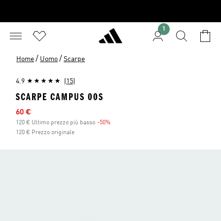
1
/
/
Home
Uomo
Scarpe
4.9
(15)
SCARPE CAMPUS 00S
Prezzo scontato
60 €
120 € Ultimo prezzo più basso
-50%
Sconto
120 € Prezzo originale