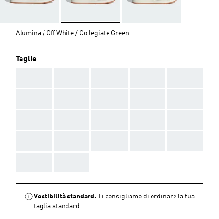
Alumina / Off White / Collegiate Green
Taglie
AAA
AAA
AAA
AAA
AAA
AAA
AAA
AAA
AAA
AAA
AAA
AAA
AAA
AAA
AAA
AAA
AAA
AAA
AAA
AAA
AAA
AAA
Vestibilità standard.
Ti consigliamo di ordinare la tua
taglia standard.