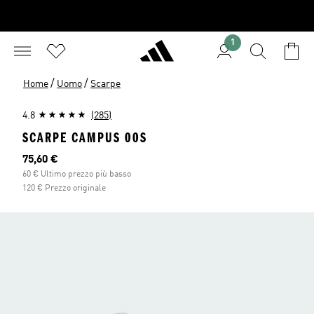
1
/
/
Home
Uomo
Scarpe
4.8
(285)
SCARPE CAMPUS 00S
Prezzo attuale
75,60 €
60 € Ultimo prezzo più basso
120 € Prezzo originale