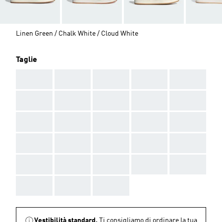
Linen Green / Chalk White / Cloud White
Taglie
AAA
AAA
AAA
AAA
AAA
AAA
AAA
AAA
AAA
AAA
AAA
AAA
AAA
AAA
AAA
AAA
AAA
AAA
AAA
AAA
AAA
AAA
AAA
AAA
AAA
AAA
AAA
AAA
Vestibilità standard.
Ti consigliamo di ordinare la tua