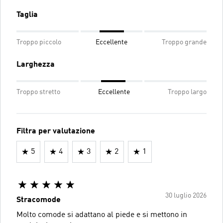
Taglia
Troppo piccolo
Eccellente
Troppo grande
Larghezza
Troppo stretto
Eccellente
Troppo largo
Filtra per valutazione
5
4
3
2
1
30 luglio 2026
Stracomode
Molto comode si adattano al piede e si mettono in