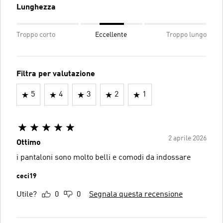
Lunghezza
Troppo corto
Eccellente
Troppo lungo
Filtra per valutazione
5
4
3
2
1
2 aprile 2026
Ottimo
i pantaloni sono molto belli e comodi da indossare
ceci19
Utile?
0
0
Segnala questa recensione