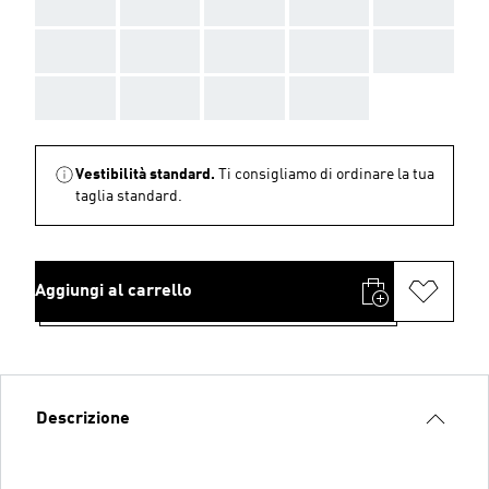
AAA
AAA
AAA
AAA
AAA
AAA
AAA
AAA
AAA
AAA
AAA
AAA
AAA
AAA
Vestibilità standard.
Ti consigliamo di ordinare la tua
taglia standard.
Aggiungi al carrello
Descrizione