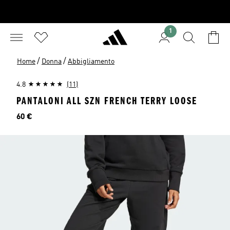
1
/
/
Home
Donna
Abbigliamento
4.8
(11)
PANTALONI ALL SZN FRENCH TERRY LOOSE
Prezzo
60 €