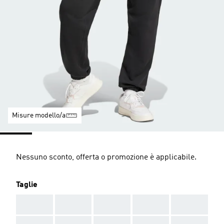
Misure modello/a
Nessuno sconto, offerta o promozione è applicabile.
Taglie
AAA
AAA
AAA
AAA
AAA