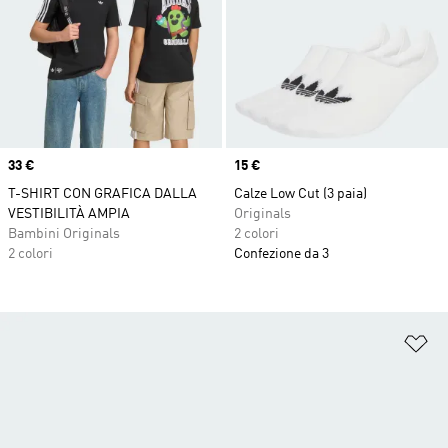
Price
33 €
Price
15 €
T-SHIRT CON GRAFICA DALLA
Calze Low Cut (3 paia)
VESTIBILITÀ AMPIA
Originals
Bambini Originals
2 colori
2 colori
Confezione da 3
Ag