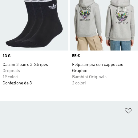
Price
13 €
Price
55 €
Calzini 3 pairs 3-Stripes
Felpa ampia con cappuccio
Originals
Graphic
19 colori
Bambini Originals
Confezione da 3
2 colori
Ag