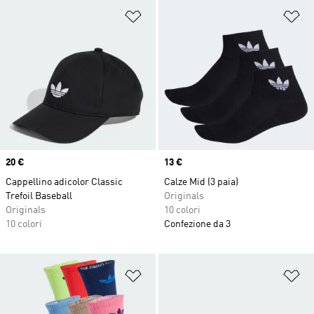
Aggiungi alla lista dei desideri
Ag
Price
20 €
Price
13 €
Cappellino adicolor Classic
Calze Mid (3 paia)
Trefoil Baseball
Originals
Originals
10 colori
10 colori
Confezione da 3
Aggiungi alla lista dei desideri
Ag