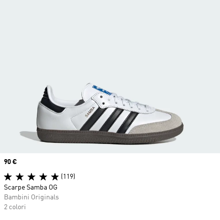
Price
90 €
(119)
Scarpe Samba OG
Bambini Originals
2 colori