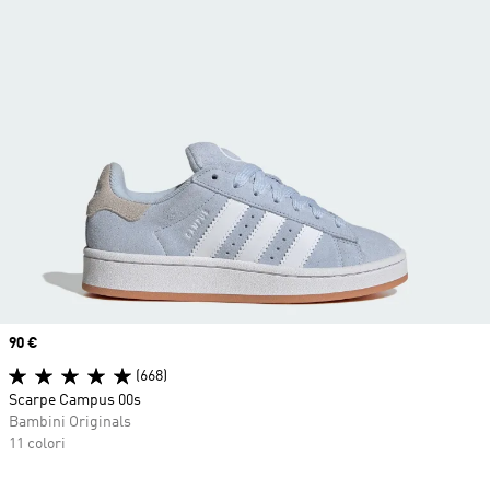
Price
90 €
(668)
Scarpe Campus 00s
Bambini Originals
11 colori