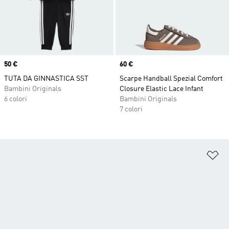
Price
50 €
Price
60 €
TUTA DA GINNASTICA SST
Scarpe Handball Spezial Comfort
Bambini Originals
Closure Elastic Lace Infant
6 colori
Bambini Originals
7 colori
Ag