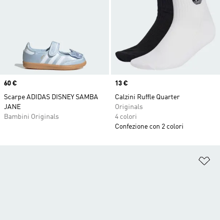
Price
60 €
Price
13 €
Scarpe ADIDAS DISNEY SAMBA
Calzini Ruffle Quarter
JANE
Originals
Bambini Originals
4 colori
Confezione con 2 colori
Ag