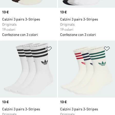
Price
13 €
Price
13 €
Calzini 3 pairs 3-Stripes
Calzini 3 pairs 3-Stripes
Originals
Originals
19 colori
19 colori
Confezione con 3 colori
Confezione con 3 colori
Aggiungi alla lista dei desideri
Ag
Price
13 €
Price
13 €
Calzini 3 pairs 3-Stripes
Calzini 3 pairs 3-Stripes
Originals
Originals