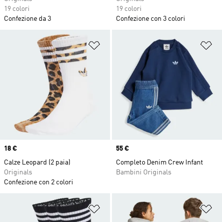
19 colori
19 colori
Confezione da 3
Confezione con 3 colori
Aggiungi alla lista dei desideri
Ag
Price
18 €
Price
55 €
Calze Leopard (2 paia)
Completo Denim Crew Infant
Originals
Bambini Originals
Confezione con 2 colori
Aggiungi alla lista dei desideri
Ag