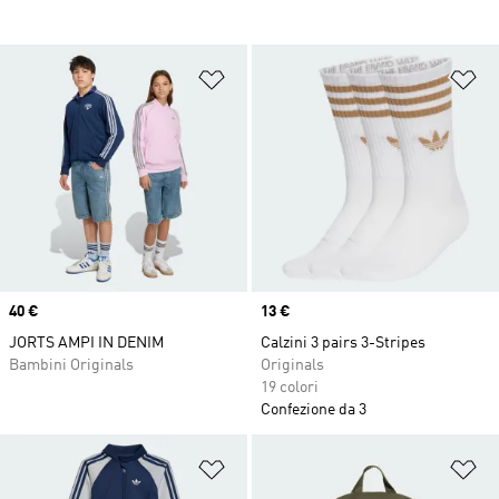
Aggiungi alla lista dei desideri
Ag
Price
40 €
Price
13 €
JORTS AMPI IN DENIM
Calzini 3 pairs 3-Stripes
Bambini Originals
Originals
19 colori
Confezione da 3
Aggiungi alla lista dei desideri
Ag