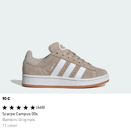
Price
90 €
(668)
Scarpe Campus 00s
Bambini Originals
11 colori