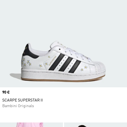
Price
90 €
SCARPE SUPERSTAR II
Bambini Originals