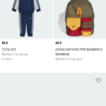
Price
50 €
Price
45 €
TUTA SST
ZAINO ARCHIVE PER BAMBINI E
Bambini Originals
BAMBINE
6 colori
Bambini Originals
Ag