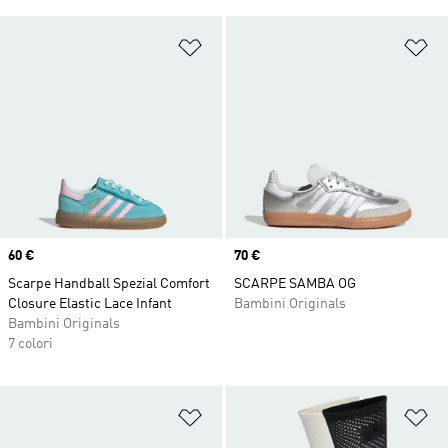
Aggiungi alla lista dei desideri
Ag
Price
60 €
Price
70 €
Scarpe Handball Spezial Comfort
SCARPE SAMBA OG
Closure Elastic Lace Infant
Bambini Originals
Bambini Originals
7 colori
Aggiungi alla lista dei desideri
Ag