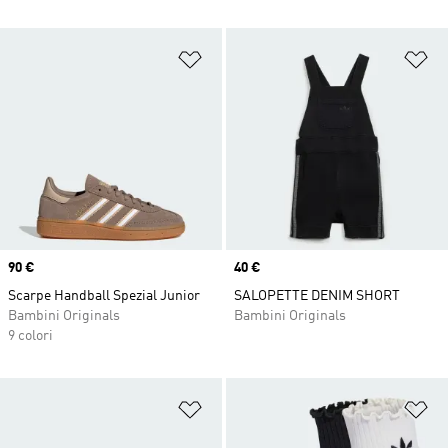
Aggiungi alla lista dei desideri
Ag
Price
90 €
Price
40 €
Scarpe Handball Spezial Junior
SALOPETTE DENIM SHORT
Bambini Originals
Bambini Originals
9 colori
Aggiungi alla lista dei desideri
Ag