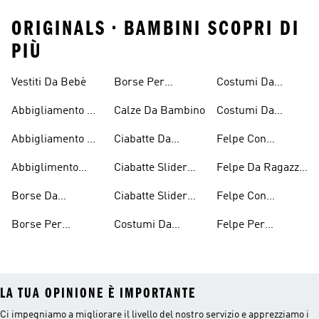
ORIGINALS • BAMBINI SCOPRI DI
PIÙ
Vestiti Da Bebè
Borse Per
Costumi Da
Bambini
Ragazzi
Bagno Per
Abbigliamento Da
Calze Da Bambino
Costumi Da
Bambine E
Tennis Per
Bagno Da
Ragazze
Abbigliamento Da
Ciabatte Da
Felpe Con
Ragazze
Ragazzo
Tennis Per
Bambino
Cappuccio
Abbiglimento
Ciabatte Slider
Felpe Da Ragazza
Ragazzi
Bambini
Ecosostenibile
Ragazza
Con Il Cappuccio
Borse Da
Ciabatte Slider
Felpe Con
Bambini
Bambino
Ragazzi
Cappuccio Da
Borse Per
Costumi Da
Felpe Per
Ragazzi
Ragazze
Bagno Per
Bambini
LA TUA OPINIONE È IMPORTANTE
Ci impegniamo a migliorare il livello del nostro servizio e apprezziamo i