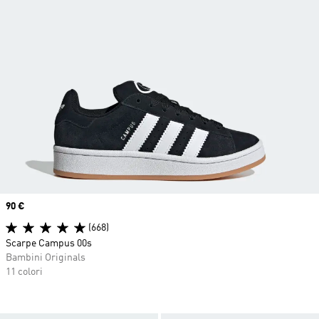
Price
90 €
(668)
Scarpe Campus 00s
Bambini Originals
11 colori