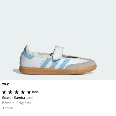
Price
70 €
(585)
Scarpe Samba Jane
Bambini Originals
3 colori