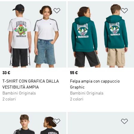
Aggiungi alla lista dei desideri
Ag
Price
33 €
Price
55 €
T-SHIRT CON GRAFICA DALLA
Felpa ampia con cappuccio
VESTIBILITÀ AMPIA
Graphic
Bambini Originals
Bambini Originals
2 colori
2 colori
Aggiungi alla lista dei desideri
Ag