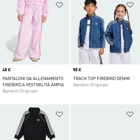
Aggiungi alla lista dei desideri
Ag
Price
45 €
Price
55 €
PANTALONI DA ALLENAMENTO
TRACK TOP FIREBIRD DENIM
FIREBIRD A VESTIBILITÀ AMPIA
Bambini Originals
Bambini Originals
Aggiungi alla lista dei desideri
Ag