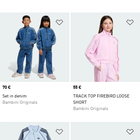
Aggiungi alla lista dei desideri
Ag
Price
70 €
Price
55 €
Set in denim
TRACK TOP FIREBIRD LOOSE
Bambini Originals
SHORT
Bambini Originals
Aggiungi alla lista dei desideri
Ag