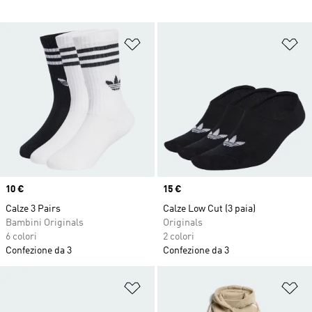
Aggiungi alla lista dei desideri
Ag
Price
10 €
Price
15 €
Calze 3 Pairs
Calze Low Cut (3 paia)
Bambini Originals
Originals
6 colori
2 colori
Confezione da 3
Confezione da 3
Aggiungi alla lista dei desideri
Ag