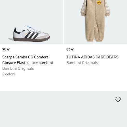
Price
70 €
Price
35 €
Scarpe Samba OG Comfort
TUTINA ADIDAS CARE BEARS
Closure Elastic Lace bambini
Bambini Originals
Bambini Originals
2 colori
Ag