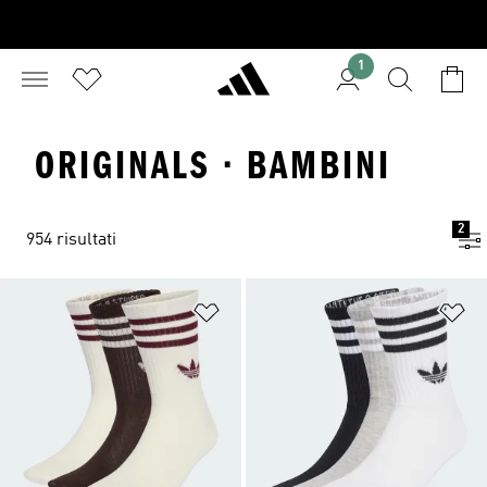
1
ORIGINALS · BAMBINI
2
954 risultati
Aggiungi alla lista dei desideri
Ag