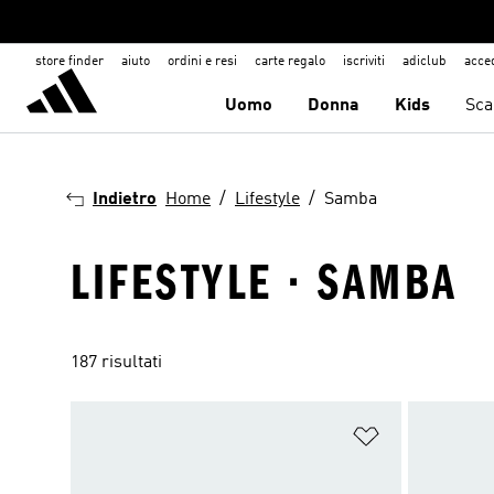
store finder
aiuto
ordini e resi
carte regalo
iscriviti
adiclub
acce
Uomo
Donna
Kids
Sca
Indietro
Home
Lifestyle
Samba
LIFESTYLE · SAMBA
187 risultati
Aggiungi alla l