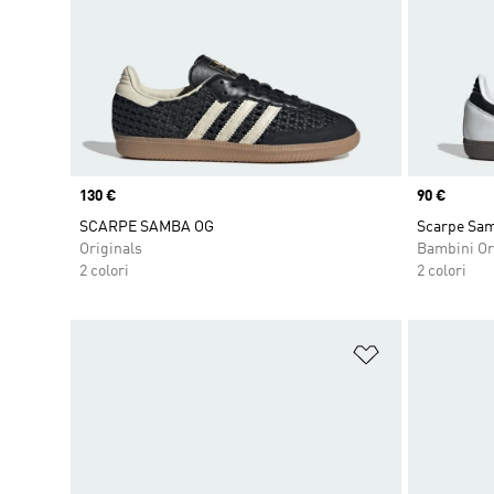
Price
130 €
Price
90 €
SCARPE SAMBA OG
Scarpe Sa
Originals
Bambini Or
2 colori
2 colori
Aggiungi alla l