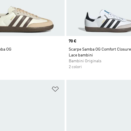
Price
70 €
mba OG
Scarpe Samba OG Comfort Closure 
Lace bambini
Bambini Originals
2 colori
ista dei desideri
Aggiungi alla lista dei desideri