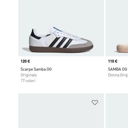
Price
120 €
Price
110 €
Scarpe Samba OG
SAMBA OG
Originals
Donna Orig
17 colori
Aggiungi alla l