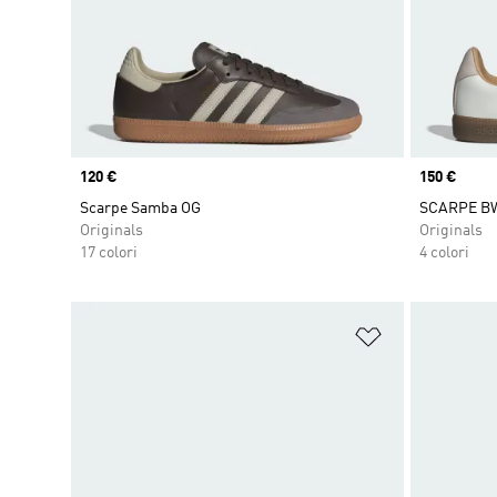
Price
120 €
Price
150 €
Scarpe Samba OG
SCARPE B
Originals
Originals
17 colori
4 colori
Aggiungi alla l