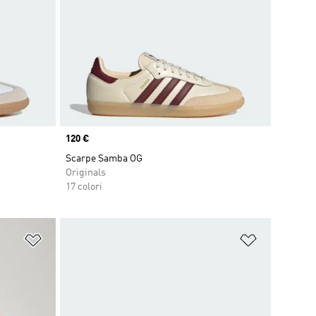
Price
120 €
Scarpe Samba OG
Originals
17 colori
Aggiungi alla lista dei desideri
Aggiungi all