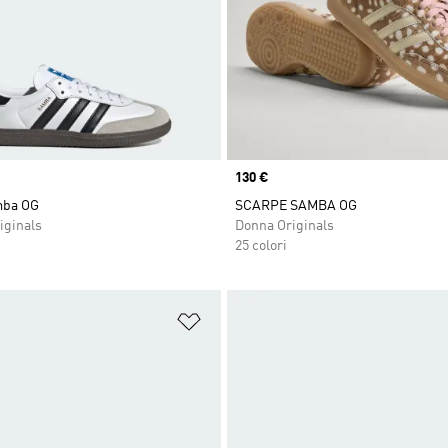
Price
130 €
mba OG
SCARPE SAMBA OG
iginals
Donna Originals
25 colori
ista dei desideri
Aggiungi alla lista dei desideri