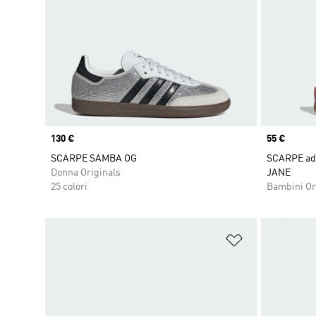
Price
130 €
Price
55 €
SCARPE SAMBA OG
SCARPE ad
Donna Originals
JANE
25 colori
Bambini Or
Aggiungi alla l