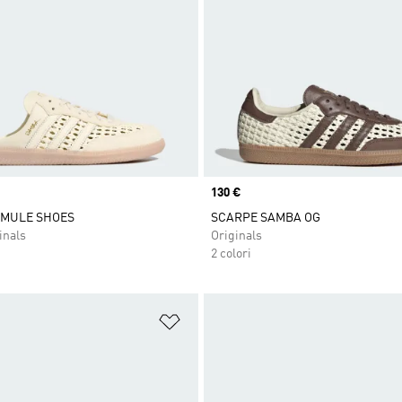
Price
130 €
 MULE SHOES
SCARPE SAMBA OG
inals
Originals
2 colori
ista dei desideri
Aggiungi alla lista dei desideri