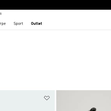
di
rpe
Sport
Outlet
ista dei desideri
Aggiungi alla lista dei desideri