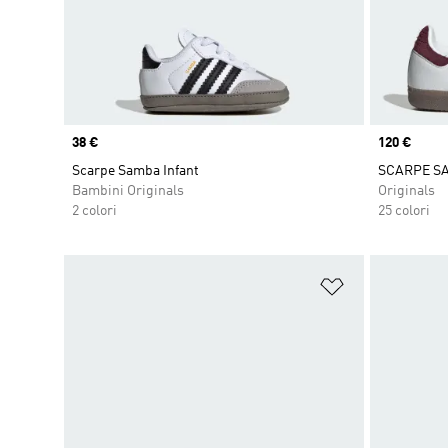
Price
38 €
Price
120 €
Scarpe Samba Infant
SCARPE S
Bambini Originals
Originals
2 colori
25 colori
Aggiungi alla l