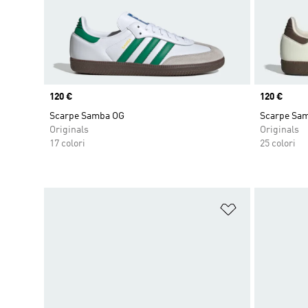
Price
120 €
Price
120 €
Scarpe Samba OG
Scarpe Sa
Originals
Originals
17 colori
25 colori
Aggiungi alla l