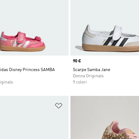
Price
90 €
idas Disney Princess SAMBA
Scarpe Samba Jane
Donna Originals
iginals
9 colori
ista dei desideri
Aggiungi alla lista dei desideri