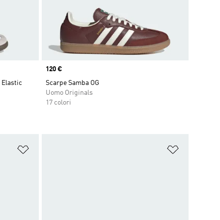
Price
120 €
Elastic
Scarpe Samba OG
Uomo Originals
17 colori
Aggiungi alla lista dei desideri
Aggiungi all