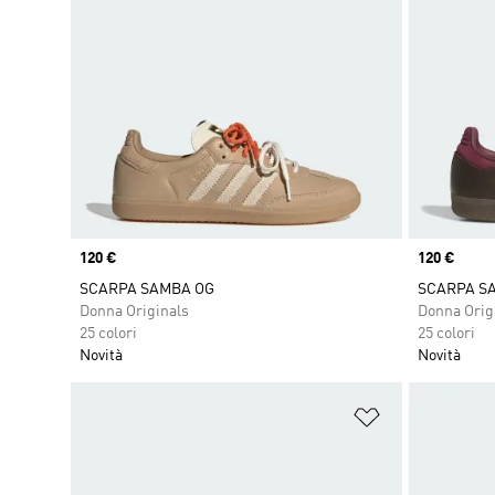
Price
120 €
Price
120 €
SCARPA SAMBA OG
SCARPA S
Donna Originals
Donna Orig
25 colori
25 colori
Novità
Novità
Aggiungi alla l