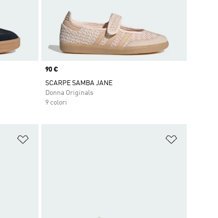
Price
90 €
SCARPE SAMBA JANE
Donna Originals
9 colori
Aggiungi alla lista dei desideri
Aggiungi all