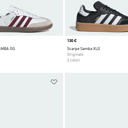
Price
130 €
AMBA OG
Scarpe Samba XLG
Originals
2 colori
ista dei desideri
Aggiungi alla lista dei desideri