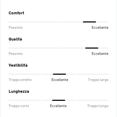
Comfort
Pessimo
Eccellente
Qualità
Pessimo
Eccellente
Vestibilità
Troppo stretto
Eccellente
Troppo largo
Lunghezza
Troppo corto
Eccellente
Troppo lungo