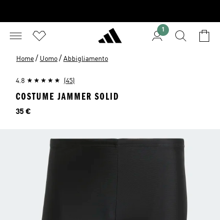
1
/
/
Home
Uomo
Abbigliamento
4.8
(45)
COSTUME JAMMER SOLID
Prezzo
35 €