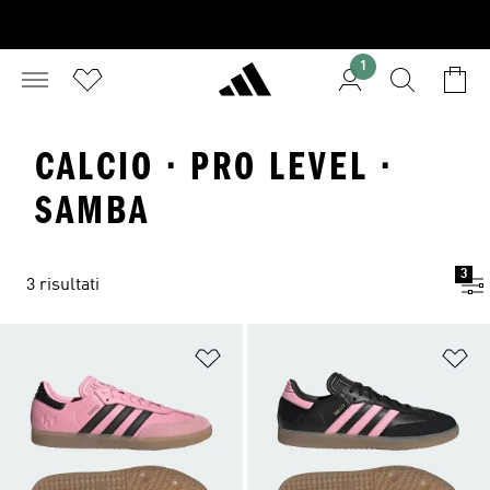
1
CALCIO · PRO LEVEL ·
SAMBA
3
3 risultati
Aggiungi alla lista dei desideri
Ag