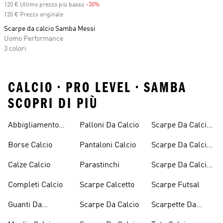
120 € Ultimo prezzo più basso
-30%
Discount
120 € Prezzo originale
Scarpe da calcio Samba Messi
Uomo Performance
3 colori
CALCIO • PRO LEVEL • SAMBA
SCOPRI DI PIÙ
Abbigliamento
Palloni Da Calcio
Scarpe Da Calcio
Calcio
Nero
Borse Calcio
Pantaloni Calcio
Scarpe Da Calcio
Scontate
Calze Calcio
Parastinchi
Scarpe Da Calcio
Uomo
Completi Calcio
Scarpe Calcetto
Scarpe Futsal
Guanti Da
Scarpe Da Calcio
Scarpette Da
Portiere
Calcio Senza