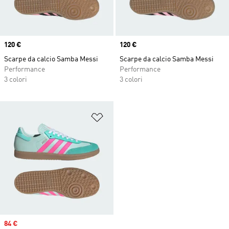
Price
120 €
Price
120 €
Scarpe da calcio Samba Messi
Scarpe da calcio Samba Messi
Performance
Performance
3 colori
3 colori
Aggiungi alla lista dei desideri
Sale price
84 €