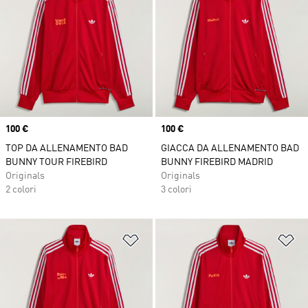
Price
100 €
Price
100 €
TOP DA ALLENAMENTO BAD
GIACCA DA ALLENAMENTO BAD
BUNNY TOUR FIREBIRD
BUNNY FIREBIRD MADRID
Originals
Originals
2 colori
3 colori
Aggiungi alla lista dei desideri
Ag