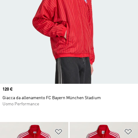
Price
120 €
Giacca da allenamento FC Bayern München Stadium
Uomo Performance
Aggiungi alla lista dei desideri
Ag