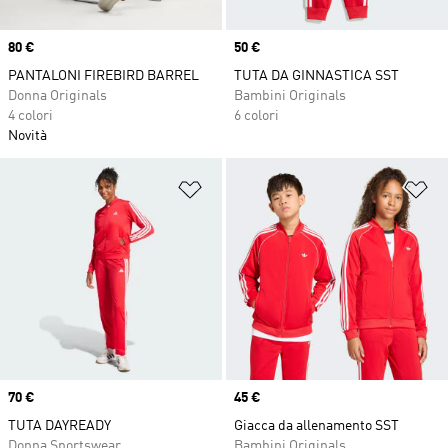
Price
80 €
Price
50 €
PANTALONI FIREBIRD BARREL
TUTA DA GINNASTICA SST
Donna Originals
Bambini Originals
4 colori
6 colori
Novità
Aggiungi alla lista dei desideri
Ag
Price
70 €
Price
45 €
TUTA DAYREADY
Giacca da allenamento SST
Donna Sportswear
Bambini Originals