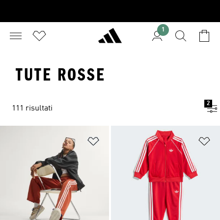
1
TUTE ROSSE
2
111 risultati
Aggiungi alla lista dei desideri
Ag