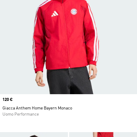
Price
120 €
Giacca Anthem Home Bayern Monaco
Uomo Performance