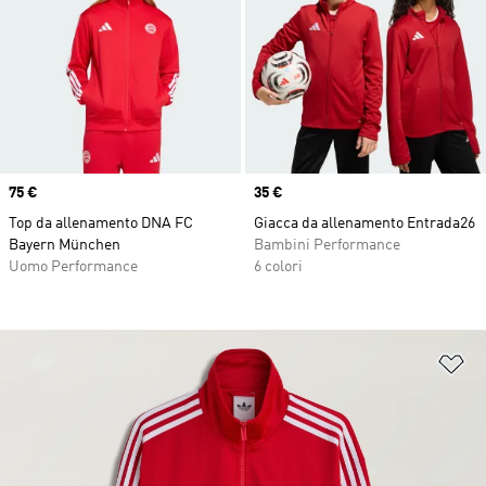
Price
75 €
Price
35 €
Top da allenamento DNA FC
Giacca da allenamento Entrada26
Bayern München
Bambini Performance
Uomo Performance
6 colori
Ag