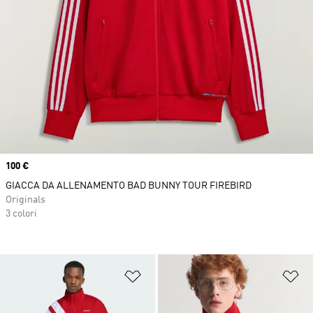
Price
100 €
GIACCA DA ALLENAMENTO BAD BUNNY TOUR FIREBIRD
Originals
3 colori
Aggiungi alla lista dei desideri
Ag