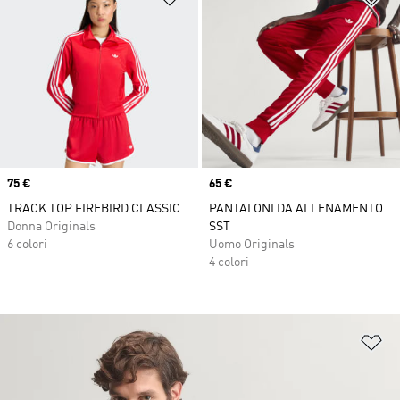
Price
75 €
Price
65 €
TRACK TOP FIREBIRD CLASSIC
PANTALONI DA ALLENAMENTO
Donna Originals
SST
6 colori
Uomo Originals
4 colori
Ag