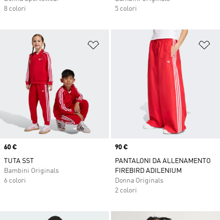
8 colori
5 colori
Aggiungi alla lista dei desideri
Ag
Price
60 €
Price
90 €
TUTA SST
PANTALONI DA ALLENAMENTO
Bambini Originals
FIREBIRD ADILENIUM
6 colori
Donna Originals
2 colori