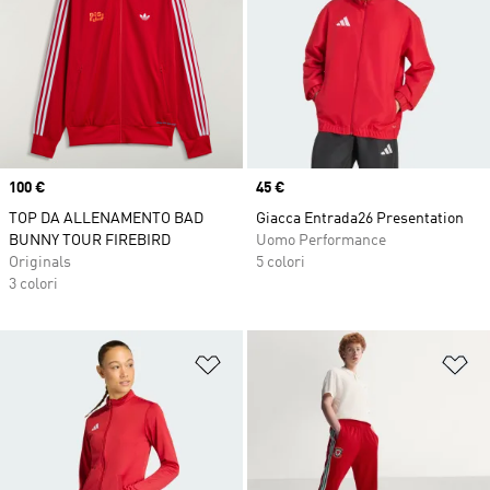
Price
100 €
Price
45 €
TOP DA ALLENAMENTO BAD
Giacca Entrada26 Presentation
BUNNY TOUR FIREBIRD
Uomo Performance
Originals
5 colori
3 colori
Aggiungi alla lista dei desideri
Ag