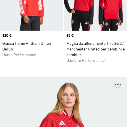
Price
120 €
Price
65 €
Giacca Home Anthem Union
Maglia da allenamento Tiro 26/27
Berlin
Manchester United per bambini e
Uomo Performance
bambine
Bambini Performance
Ag