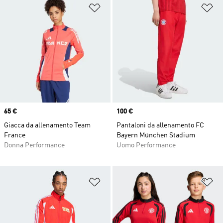
Aggiungi alla lista dei desideri
Ag
Price
65 €
Price
100 €
Giacca da allenamento Team
Pantaloni da allenamento FC
France
Bayern München Stadium
Donna Performance
Uomo Performance
Aggiungi alla lista dei desideri
Ag