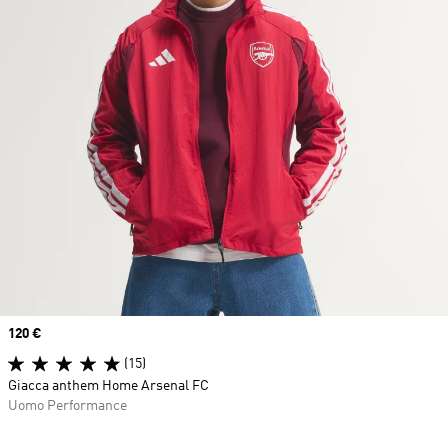
Price
120 €
(15)
Giacca anthem Home Arsenal FC
Uomo Performance