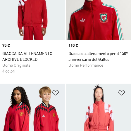
Price
75 €
Price
110 €
GIACCA DA ALLENAMENTO
Giacca da allenamento per il 150°
ARCHIVE BLOCKED
anniversario del Galles
Uomo Originals
Uomo Performance
4 colori
Aggiungi alla lista dei desideri
Ag