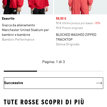
Esaurito
Sale price
58,50 €
90 € Ultimo prezzo più basso
-35%
Disc
Giacca da allenamento
90 € Prezzo originale
Manchester United Stadium per
bambini e bambine
BLOCKED WASHED ZIPPED
Bambini Performance
TRACKTOP
Donna Originals
Pagina: 1 di 3
Successivo
TUTE ROSSE SCOPRI DI PIÙ