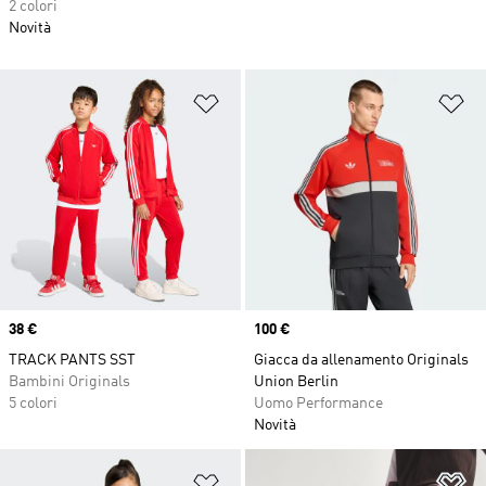
2 colori
Novità
Aggiungi alla lista dei desideri
Ag
Price
38 €
Price
100 €
TRACK PANTS SST
Giacca da allenamento Originals
Bambini Originals
Union Berlin
5 colori
Uomo Performance
Novità
Aggiungi alla lista dei desideri
Ag