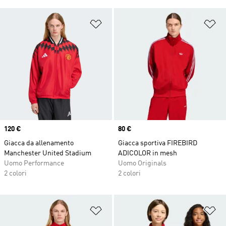
Aggiungi alla lista dei desideri
Ag
Price
120 €
Price
80 €
Giacca da allenamento
Giacca sportiva FIREBIRD
Manchester United Stadium
ADICOLOR in mesh
Uomo Performance
Uomo Originals
2 colori
2 colori
Aggiungi alla lista dei desideri
Ag