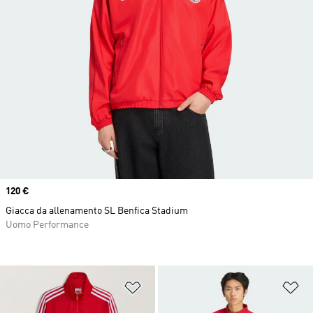
Price
120 €
Giacca da allenamento SL Benfica Stadium
Uomo Performance
Aggiungi alla lista dei desideri
Ag