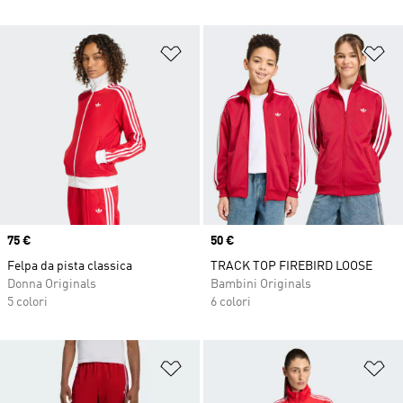
Aggiungi alla lista dei desideri
Ag
Price
75 €
Price
50 €
Felpa da pista classica
TRACK TOP FIREBIRD LOOSE
Donna Originals
Bambini Originals
5 colori
6 colori
Aggiungi alla lista dei desideri
Ag