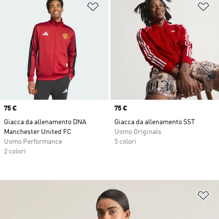
Aggiungi alla lista dei desideri
Ag
Price
75 €
Price
75 €
Giacca da allenamento DNA
Giacca da allenamento SST
Manchester United FC
Uomo Originals
Uomo Performance
5 colori
2 colori
Ag