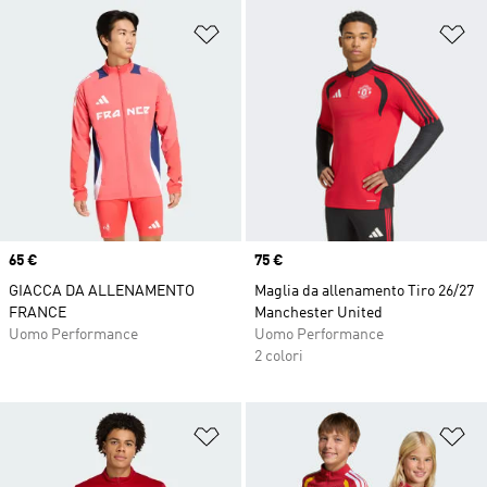
Aggiungi alla lista dei desideri
Ag
Price
65 €
Price
75 €
GIACCA DA ALLENAMENTO
Maglia da allenamento Tiro 26/27
FRANCE
Manchester United
Uomo Performance
Uomo Performance
2 colori
Aggiungi alla lista dei desideri
Ag