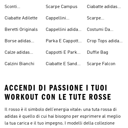
Sconti
Scarpe Campus
Ciabatte adidas
Abbigliamento
Originals
Ciabatte Adilette
Cappellini
Scarpe
adidas Originals
Originals
Continental 80
Beretti Originals
Cappellini adidas
Costumi Da
Originals
Bagno Originals
Borse adidas
Parka E Cappotti
Crop Tops adidas
Originals
Blu
Originals
Calze adidas
Cappotti E Parkas
Duffle Bag
Originals
Originals
Calzini Bianchi
Ciabatte E Sandali
Scarpe Falcon
Bianchi
ACCENDI DI PASSIONE I TUOI
WORKOUT CON LE TUTE ROSSE
Il rosso è il simbolo dell’energia vitale: una tuta rossa di
adidas è quello di cui hai bisogno per esprimere al meglio
la tua carica e il tuo impegno. I modelli della collezione