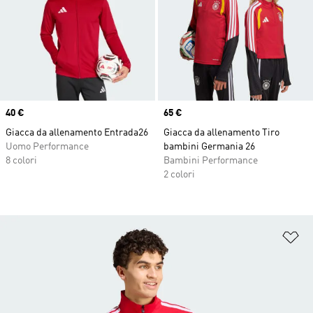
Price
40 €
Price
65 €
Giacca da allenamento Entrada26
Giacca da allenamento Tiro
Uomo Performance
bambini Germania 26
8 colori
Bambini Performance
2 colori
Ag