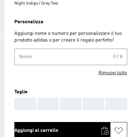
Night Indigo / Grey Two
Personalizza
Aggiungi nome o numero per personalizzare il tuo
prodotto adidas o per creare il regalo perfetto!
Nome
0 / 8
Rimuovi tutto
Taglie
AAA
AAA
AAA
AAA
AAA
Aggiungi al carrello