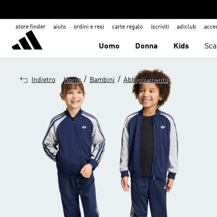
store finder
aiuto
ordini e resi
carte regalo
iscriviti
adiclub
acce
Uomo
Donna
Kids
Sca
/
/
Indietro
Home
Bambini
Abbigliamento