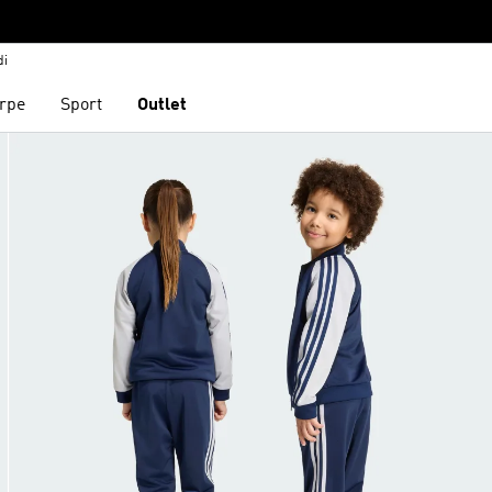
di
rpe
Sport
Outlet