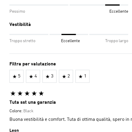
Pessimo
Eccellente
Vestibilità
Troppo stretto
Eccellente
Troppo largo
Filtra per valutazione
5
4
3
2
1
Tuta sst una garanzia
Colore:
Black
Buona vestibilità e comfort. Tuta di ottima qualità, spero in 
Leon