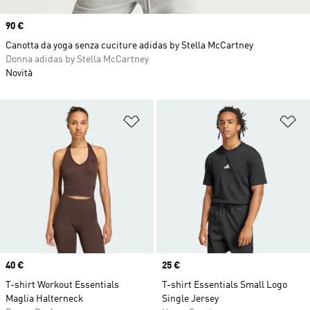
Price
90 €
Canotta da yoga senza cuciture adidas by Stella McCartney
Donna adidas by Stella McCartney
Novità
Aggiungi alla lista dei desideri
Ag
Price
40 €
Price
25 €
T-shirt Workout Essentials
T-shirt Essentials Small Logo
Maglia Halterneck
Single Jersey