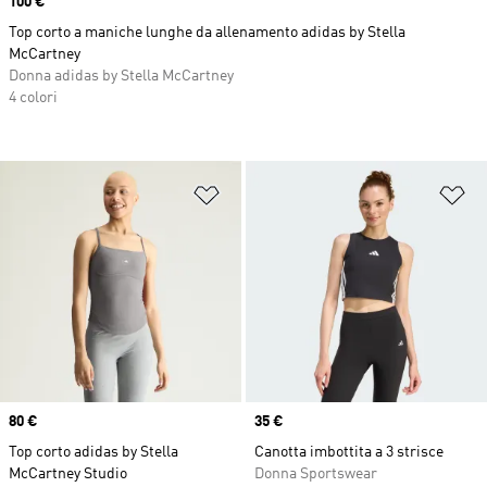
Price
100 €
Top corto a maniche lunghe da allenamento adidas by Stella
McCartney
Donna adidas by Stella McCartney
4 colori
Aggiungi alla lista dei desideri
Ag
Price
80 €
Price
35 €
Top corto adidas by Stella
Canotta imbottita a 3 strisce
McCartney Studio
Donna Sportswear