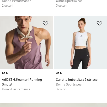
Donna Performance
Uomo Sportswear
2 colori
5 colori
Aggiungi alla lista dei desideri
Ag
Price
55 €
Price
35 €
Adi365 H.Koumori Running
Canotta imbottita a 3 strisce
Singlet
Donna Sportswear
Uomo Performance
3 colori