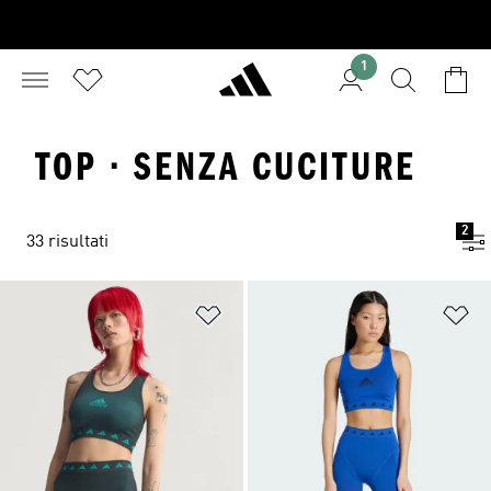
1
TOP · SENZA CUCITURE
2
33 risultati
Aggiungi alla lista dei desideri
Ag