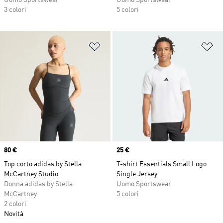
Uomo Sportswear
Uomo Sportswear
3 colori
5 colori
Aggiungi alla lista dei desideri
Ag
Price
80 €
Price
25 €
Top corto adidas by Stella
T-shirt Essentials Small Logo
McCartney Studio
Single Jersey
Donna adidas by Stella
Uomo Sportswear
McCartney
5 colori
2 colori
Novità