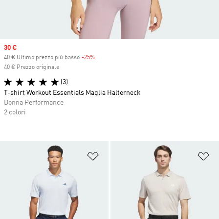
Sale price
30 €
40 € Ultimo prezzo più basso
-25%
Discount
40 € Prezzo originale
(3)
T-shirt Workout Essentials Maglia Halterneck
Donna Performance
2 colori
Aggiungi alla lista dei desideri
Ag