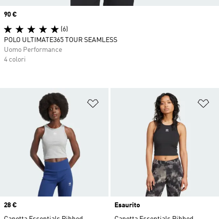
Price
90 €
(6)
POLO ULTIMATE365 TOUR SEAMLESS
Uomo Performance
4 colori
Aggiungi alla lista dei desideri
Ag
Price
28 €
Esaurito