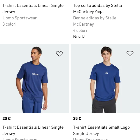
T-shirt Essentials Linear Single
Top corto adidas by Stella
Jersey
McCartney Yoga
Uomo Sportswear
Donna adidas by Stella
3 colori
McCartney
4 colori
Novità
Aggiungi alla lista dei desideri
Ag
Price
20 €
Price
25 €
T-shirt Essentials Linear Single
T-shirt Essentials Small Logo
Jersey
Single Jersey