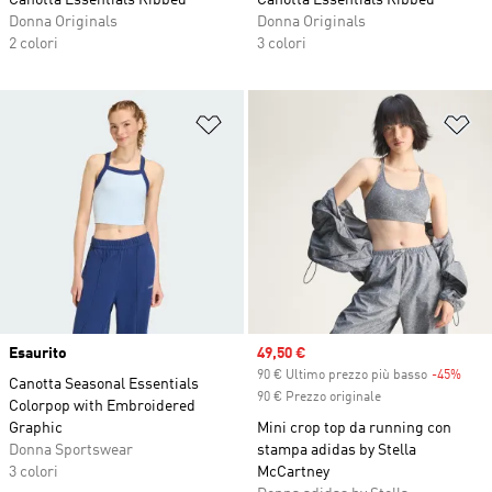
Canotta Essentials Ribbed
Canotta Essentials Ribbed
Donna Originals
Donna Originals
2 colori
3 colori
Aggiungi alla lista dei desideri
Ag
Esaurito
Sale price
49,50 €
90 € Ultimo prezzo più basso
-45%
Disc
Canotta Seasonal Essentials
90 € Prezzo originale
Colorpop with Embroidered
Graphic
Mini crop top da running con
Donna Sportswear
stampa adidas by Stella
3 colori
McCartney