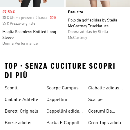
Sale price
27,50 €
Esaurito
55 € Ultimo prezzo più basso
-50%
Discount
Polo da golf adidas by Stella
55 € Prezzo originale
McCartney TrueNature
Maglia Seamless Knitted Long
Donna adidas by Stella
Sleeve
McCartney
Donna Performance
TOP • SENZA CUCITURE SCOPRI
DI PIÙ
Sconti
Scarpe Campus
Ciabatte adidas
Abbigliamento
Originals
Ciabatte Adilette
Cappellini
Scarpe
adidas Originals
Originals
Continental 80
Beretti Originals
Cappellini adidas
Costumi Da
Originals
Bagno Originals
Borse adidas
Parka E Cappotti
Crop Tops adidas