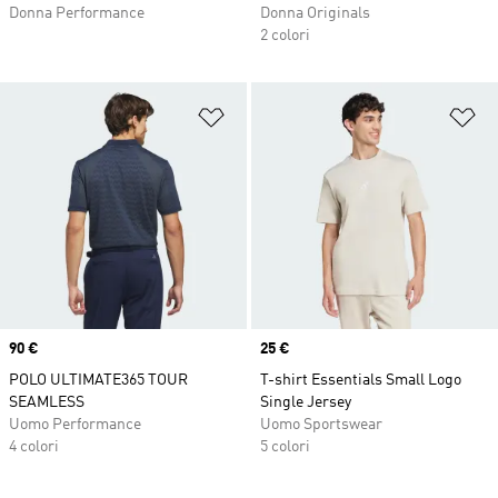
Donna Performance
Donna Originals
2 colori
Aggiungi alla lista dei desideri
Ag
Price
90 €
Price
25 €
POLO ULTIMATE365 TOUR
T-shirt Essentials Small Logo
SEAMLESS
Single Jersey
Uomo Performance
Uomo Sportswear
4 colori
5 colori