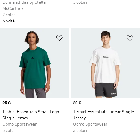
Donna adidas by Stella
3 colori
McCartney
2 colori
Novità
Aggiungi alla lista dei desideri
Ag
Price
25 €
Price
20 €
T-shirt Essentials Small Logo
T-shirt Essentials Linear Single
Single Jersey
Jersey
Uomo Sportswear
Uomo Sportswear
5 colori
3 colori