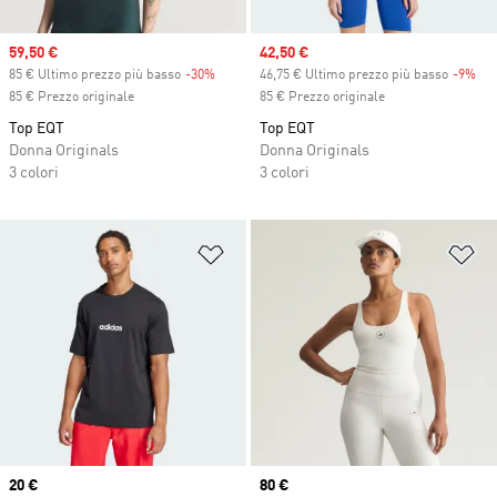
Sale price
59,50 €
Sale price
42,50 €
85 € Ultimo prezzo più basso
-30%
Discount
46,75 € Ultimo prezzo più basso
-9%
Dis
85 € Prezzo originale
85 € Prezzo originale
Top EQT
Top EQT
Donna Originals
Donna Originals
3 colori
3 colori
Aggiungi alla lista dei desideri
Ag
Price
20 €
Price
80 €