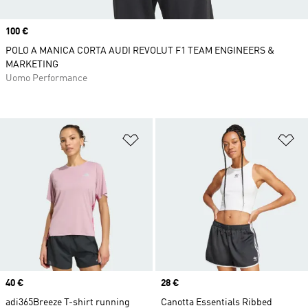
Price
100 €
POLO A MANICA CORTA AUDI REVOLUT F1 TEAM ENGINEERS &
MARKETING
Uomo Performance
Aggiungi alla lista dei desideri
Ag
Price
40 €
Price
28 €
adi365Breeze T-shirt running
Canotta Essentials Ribbed