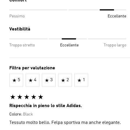
Comfort
Pessimo
Eccellente
Vestibilità
Troppo stretto
Eccellente
Troppo largo
Filtra per valutazione
5
4
3
2
1
Rispecchia in pieno lo stile Adidas.
Colore:
Black
Tessuto molto bello. Felpa sportiva ma anche elegante.