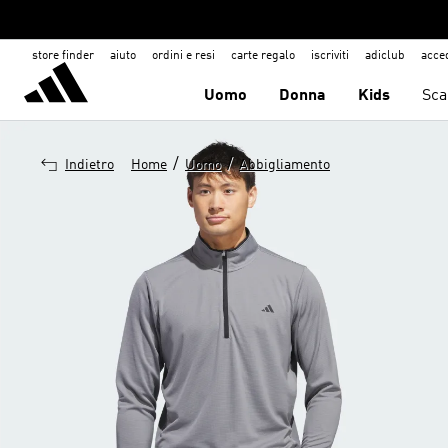
store finder
aiuto
ordini e resi
carte regalo
iscriviti
adiclub
acce
Uomo
Donna
Kids
Sca
/
/
Indietro
Home
Uomo
Abbigliamento