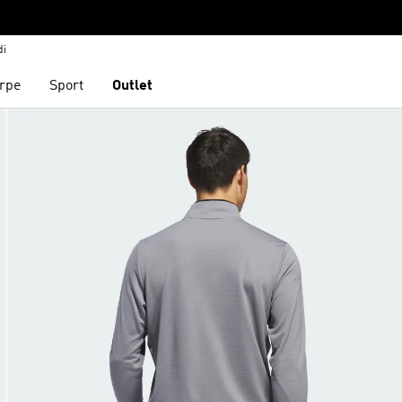
di
rpe
Sport
Outlet