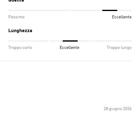
Qualità
Pessimo
Eccellente
Lunghezza
Troppo corto
Eccellente
Troppo lungo
28 giugno 2026