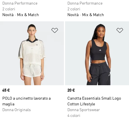
Donna Performance
Donna Performance
2 colori
2 colori
Novità
Mix & Match
Novità
Mix & Match
Aggiungi alla lista dei desideri
Ag
Price
45 €
Price
20 €
POLO a uncinetto lavorato a
Canotta Essentials Small Logo
maglia
Cotton Lifestyle
Donna Originals
Donna Sportswear
4 colori