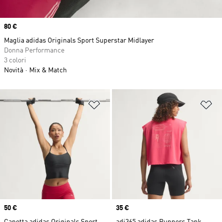
Price
80 €
Maglia adidas Originals Sport Superstar Midlayer
Donna Performance
3 colori
Novità
Mix & Match
Aggiungi alla lista dei desideri
Ag
Price
50 €
Price
35 €