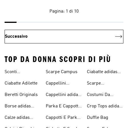
Pagina: 1 di 10
Successivo
TOP DA DONNA SCOPRI DI PIÙ
Sconti
Scarpe Campus
Ciabatte adidas
Abbigliamento
Originals
Ciabatte Adilette
Cappellini
Scarpe
adidas Originals
Originals
Continental 80
Beretti Originals
Cappellini adidas
Costumi Da
Originals
Bagno Originals
Borse adidas
Parka E Cappotti
Crop Tops adidas
Originals
Blu
Originals
Calze adidas
Cappotti E Parkas
Duffle Bag
Originals
Originals