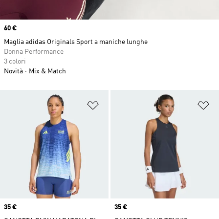
Price
60 €
Maglia adidas Originals Sport a maniche lunghe
Donna Performance
3 colori
Novità
Mix & Match
Aggiungi alla lista dei desideri
Ag
Price
35 €
Price
35 €