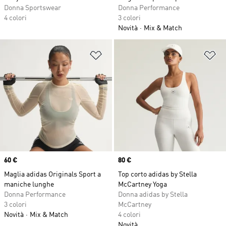
Donna Sportswear
Donna Performance
4 colori
3 colori
Novità
Mix & Match
Aggiungi alla lista dei desideri
Ag
Price
60 €
Price
80 €
Maglia adidas Originals Sport a
Top corto adidas by Stella
maniche lunghe
McCartney Yoga
Donna Performance
Donna adidas by Stella
3 colori
McCartney
Novità
Mix & Match
4 colori
Novità