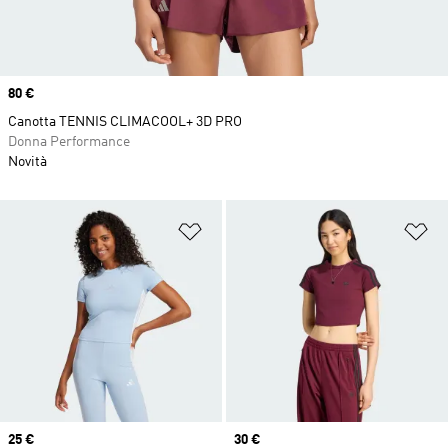
Price
80 €
Canotta TENNIS CLIMACOOL+ 3D PRO
Donna Performance
Novità
Aggiungi alla lista dei desideri
Ag
Price
25 €
Price
30 €