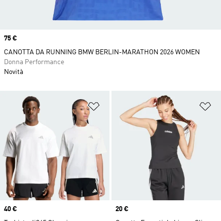
Price
75 €
CANOTTA DA RUNNING BMW BERLIN-MARATHON 2026 WOMEN
Donna Performance
Novità
Aggiungi alla lista dei desideri
Ag
Price
40 €
Price
20 €