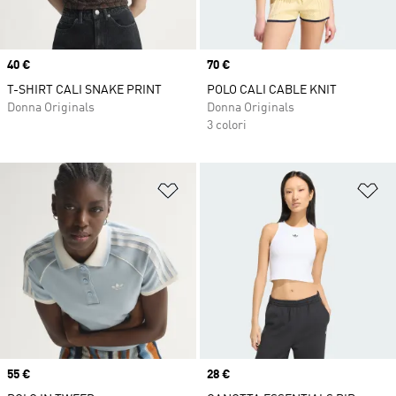
Price
40 €
Price
70 €
T-SHIRT CALI SNAKE PRINT
POLO CALI CABLE KNIT
Donna Originals
Donna Originals
3 colori
Aggiungi alla lista dei desideri
Ag
Price
55 €
Price
28 €