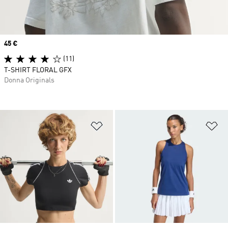
Price
45 €
(11)
T-SHIRT FLORAL GFX
Donna Originals
Aggiungi alla lista dei desideri
Ag