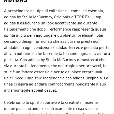
ADIDAS
A prescindere dal tipo di collezione – come, ad esempio,
adidas by Stella McCartney, Originals e TERREX – i top
adidas ti assicurano un look accattivante sia durante
l'allenamento che dopo.
Performance
rappresenta quella
spinta in più per raggiungere gli obiettivi prefissati. Stai
cercando design funzionali che assicurano prestazioni
affidabili in ogni condizione?
adidas Terrex
è pensata per le
attività outdoor, il che la rende la tua compagna d'avventura
perfetta. Con
adidas by Stella McCartney
dimostrerai che,
sia durante l'allenamento che nel tragitto per arrivarci, lo
stile è un fattore essenziale per te e ti piace creare look
unici. Scegli uno stile leggendario con
adidas Originals
. La
linea ci ispira ad andare controcorrente nonostante il suo
intramontabile appeal casual.
Celebriamo lo spirito sportivo e la creatività. Insieme,
donne possono andare controcorrente e riscrivere le