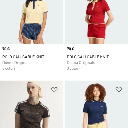
Price
70 €
Price
70 €
POLO CALI CABLE KNIT
POLO CALI CABLE KNIT
Donna Originals
Donna Originals
3 colori
3 colori
Aggiungi alla lista dei desideri
Ag