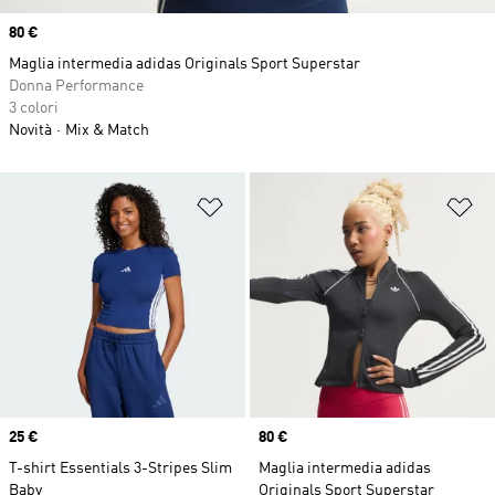
Price
80 €
Maglia intermedia adidas Originals Sport Superstar
Donna Performance
3 colori
Novità
Mix & Match
Aggiungi alla lista dei desideri
Ag
Price
25 €
Price
80 €
T-shirt Essentials 3-Stripes Slim
Maglia intermedia adidas
Baby
Originals Sport Superstar