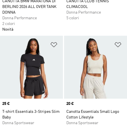
CANOTTA BMW MARATONA DI
CANOTTA CLUB TENNIS
BERLINO 2026 ALL OVER TANK
CLIMACOOL
DONNA
Donna Performance
Donna Performance
5 colori
2 colori
Novità
Aggiungi alla lista dei desideri
Ag
Price
25 €
Price
20 €
T-shirt Essentials 3-Stripes Slim
Canotta Essentials Small Logo
Baby
Cotton Lifestyle
Donna Sportswear
Donna Sportswear