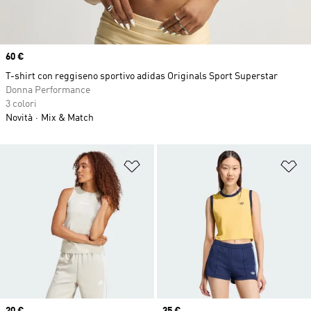
Price
60 €
T-shirt con reggiseno sportivo adidas Originals Sport Superstar
Donna Performance
3 colori
Novità
Mix & Match
Aggiungi alla lista dei desideri
Ag