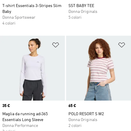
T-shirt Essentials 3-Stripes Slim
SST BABY TEE
Baby
Donna Originals
Donna Sportswear
5 colori
4 colori
Aggiungi alla lista dei desideri
Ag
Price
35 €
Price
65 €
Maglia da running adi365
POLO RESORT S W2
Essentials Long Sleeve
Donna Originals
Donna Performance
2 colori