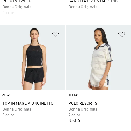
POLO IN TWEED
CANOTTA ESSENTIALS RIB
Donna Originals
Donna Originals
2 colori
Aggiungi alla lista dei desideri
Ag
Price
40 €
Price
100 €
TOP IN MAGLIA UNCINETTO
POLO RESORT S
Donna Originals
Donna Originals
3 colori
2 colori
Novità