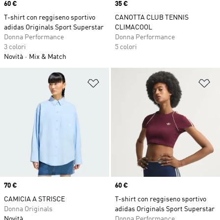
Price
60 €
Price
35 €
T-shirt con reggiseno sportivo
CANOTTA CLUB TENNIS
adidas Originals Sport Superstar
CLIMACOOL
Donna Performance
Donna Performance
3 colori
5 colori
Novità
Mix & Match
Aggiungi alla lista dei desideri
Ag
Price
70 €
Price
60 €
CAMICIA A STRISCE
T-shirt con reggiseno sportivo
Donna Originals
adidas Originals Sport Superstar
Novità
Donna Performance