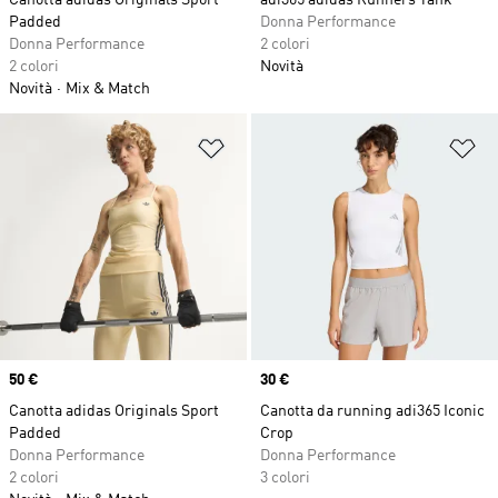
Canotta adidas Originals Sport
adi365 adidas Runners Tank
Padded
Donna Performance
Donna Performance
2 colori
2 colori
Novità
Novità
Mix & Match
Aggiungi alla lista dei desideri
Ag
Price
50 €
Price
30 €
Canotta adidas Originals Sport
Canotta da running adi365 Iconic
Padded
Crop
Donna Performance
Donna Performance
2 colori
3 colori