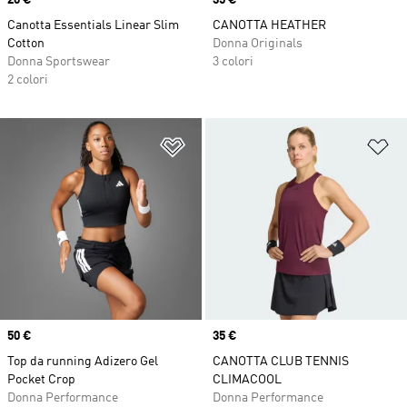
Price
20 €
Price
35 €
Canotta Essentials Linear Slim
CANOTTA HEATHER
Cotton
Donna Originals
Donna Sportswear
3 colori
2 colori
Aggiungi alla lista dei desideri
Ag
Price
50 €
Price
35 €
Top da running Adizero Gel
CANOTTA CLUB TENNIS
Pocket Crop
CLIMACOOL
Donna Performance
Donna Performance