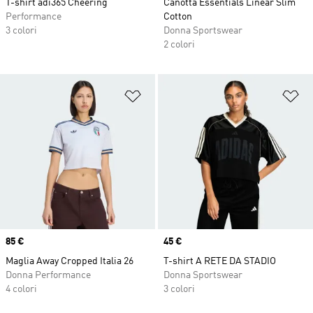
T-shirt adi365 Cheering
Canotta Essentials Linear Slim
Performance
Cotton
3 colori
Donna Sportswear
2 colori
Aggiungi alla lista dei desideri
Ag
Price
85 €
Price
45 €
Maglia Away Cropped Italia 26
T-shirt A RETE DA STADIO
Donna Performance
Donna Sportswear
4 colori
3 colori