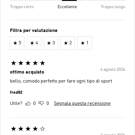
Troppo corto
Eccellente
Troppo lungo
Filtra per valutazione
5
4
3
2
1
4 agosto 2026
ottimo acquisto
bello, comodo perfetto per fare ogni tipo di sport
fred82
Utile?
0
0
Segnala questa recensione