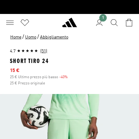
1
/
/
Home
Uomo
Abbigliamento
4.7
(51)
SHORT TIRO 24
Prezzo scontato
15 €
25 € Ultimo prezzo più basso
-40%
Sconto
25 € Prezzo originale