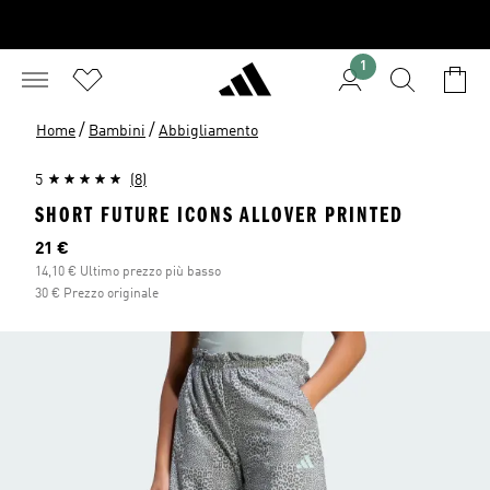
1
/
/
Home
Bambini
Abbigliamento
5
(8)
SHORT FUTURE ICONS ALLOVER PRINTED
Prezzo attuale
21 €
14,10 € Ultimo prezzo più basso
30 € Prezzo originale