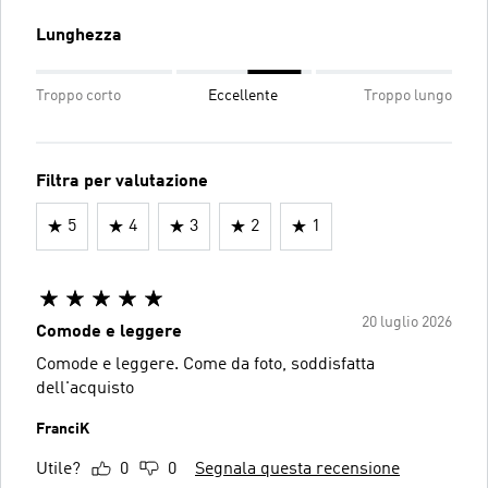
Lunghezza
Troppo corto
Eccellente
Troppo lungo
Filtra per valutazione
5
4
3
2
1
20 luglio 2026
Comode e leggere
Comode e leggere. Come da foto, soddisfatta
dell'acquisto
FranciK
Utile?
0
0
Segnala questa recensione