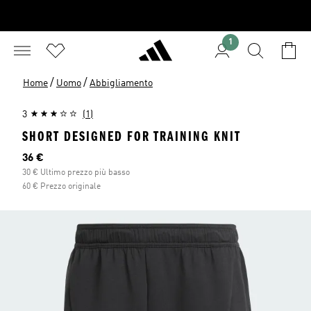
1
/
/
Home
Uomo
Abbigliamento
3
(1)
SHORT DESIGNED FOR TRAINING KNIT
Prezzo attuale
36 €
30 € Ultimo prezzo più basso
60 € Prezzo originale