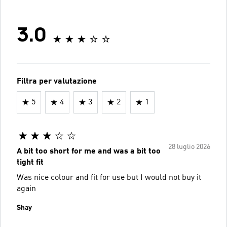
3.0
Filtra per valutazione
5
4
3
2
1
28 luglio 2026
A bit too short for me and was a bit too
tight fit
Was nice colour and fit for use but I would not buy it
again
Shay