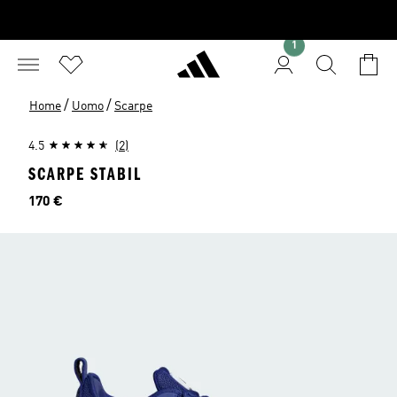
1
/
/
Home
Uomo
Scarpe
4.5
(2)
SCARPE STABIL
Prezzo
170 €