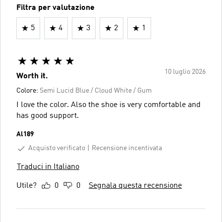
Filtra per valutazione
5
4
3
2
1
10 luglio 2026
Worth it.
Colore:
Semi Lucid Blue / Cloud White / Gum
I love the color. Also the shoe is very comfortable and
has good support.
Al189
Acquisto verificato
Recensione incentivata
Traduci in Italiano
Utile?
0
0
Segnala questa recensione