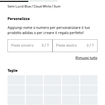
Semi Lucid Blue / Cloud White / Gum
Personalizza
Aggiungi nome o numero per personalizzare il tuo
prodotto adidas o per creare il regalo perfetto!
Piede sinistro
0 / 7
Piede destro
0 / 7
Rimuovi tutto
Taglie
AAA
AAA
AAA
AAA
AAA
AAA
AAA
AAA
AAA
AAA
AAA
AAA
AAA
AAA
AAA