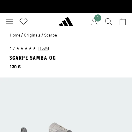
1
/
/
Home
Originals
Scarpe
4.7
(1584)
SCARPE SAMBA OG
Prezzo
130 €