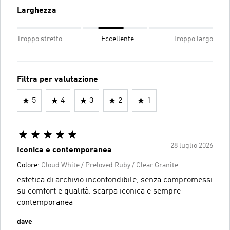
Larghezza
Troppo stretto
Eccellente
Troppo largo
Filtra per valutazione
5
4
3
2
1
28 luglio 2026
Iconica e contemporanea
Colore:
Cloud White / Preloved Ruby / Clear Granite
estetica di archivio inconfondibile, senza compromessi
su comfort e qualità. scarpa iconica e sempre
contemporanea
dave