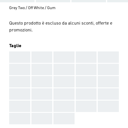
Grey Two / Off White / Gum
Questo prodotto è escluso da alcuni sconti, offerte e
promozioni.
Taglie
AAA
AAA
AAA
AAA
AAA
AAA
AAA
AAA
AAA
AAA
AAA
AAA
AAA
AAA
AAA
AAA
AAA
AAA
AAA
AAA
AAA
AAA
AAA
AAA
AAA
AAA
AAA
AAA