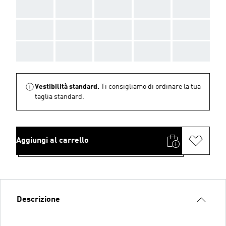
AAA
AAA
AAA
AAA
AAA
AAA
AAA
AAA
AAA
AAA
AAA
AAA
AAA
AAA
AAA
Vestibilità standard.
Ti consigliamo di ordinare la tua
taglia standard.
Aggiungi al carrello
Descrizione