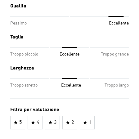
Qualità
Pessimo
Eccellente
Taglia
Troppo piccolo
Eccellente
Troppo grande
Larghezza
Troppo stretto
Eccellente
Troppo largo
Filtra per valutazione
5
4
3
2
1