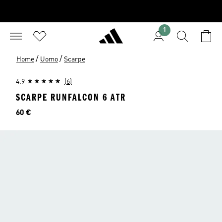
1
/
/
Home
Uomo
Scarpe
4.9
(6)
SCARPE RUNFALCON 6 ATR
Prezzo
60 €