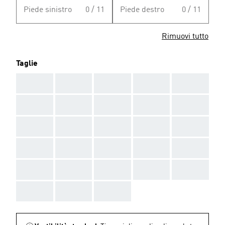
Piede sinistro
0 / 11
Piede destro
0 / 11
Rimuovi tutto
Taglie
AAA
AAA
AAA
AAA
AAA
AAA
AAA
AAA
AAA
AAA
AAA
AAA
AAA
AAA
AAA
AAA
AAA
AAA
AAA
AAA
AAA
AAA
AAA
AAA
AAA
AAA
AAA
AAA