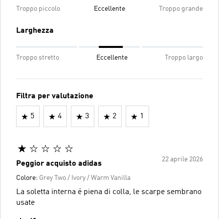
Troppo piccolo
Eccellente
Troppo grande
Larghezza
Troppo stretto
Eccellente
Troppo largo
Filtra per valutazione
5
4
3
2
1
22 aprile 2026
Peggior acquisto adidas
Colore:
Grey Two / Ivory / Warm Vanilla
La soletta interna é piena di colla, le scarpe sembrano
usate