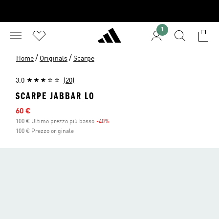
1
/
/
Home
Originals
Scarpe
3.0
(20)
SCARPE JABBAR LO
Prezzo scontato
60 €
100 € Ultimo prezzo più basso
-40%
Sconto
100 € Prezzo originale