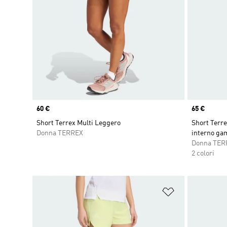
Price
60 €
Price
65 €
Short Terrex Multi Leggero
Short Terre
Donna TERREX
interno ga
Donna TER
2 colori
Aggiungi alla l