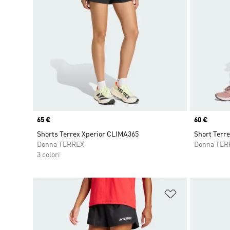
Price
65 €
Price
60 €
Shorts Terrex Xperior CLIMA365
Short Terre
Donna TERREX
Donna TER
3 colori
Aggiungi alla l