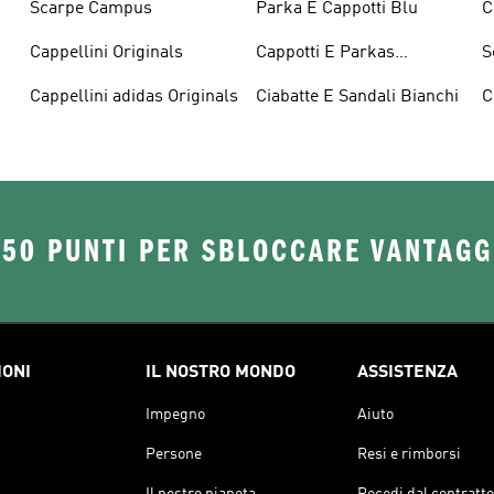
Scarpe Campus
Parka E Cappotti Blu
C
Cappellini Originals
Cappotti E Parkas
S
Originals
Cappellini adidas Originals
Ciabatte E Sandali Bianchi
C
O
250 PUNTI PER SBLOCCARE VANTAGG
IONI
IL NOSTRO MONDO
ASSISTENZA
Impegno
Aiuto
Persone
Resi e rimborsi