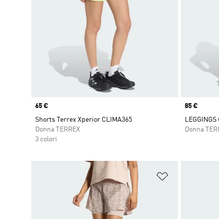
Price
65 €
Price
85 €
Shorts Terrex Xperior CLIMA365
LEGGINGS 
Donna TERREX
Donna TER
3 colori
Aggiungi alla l