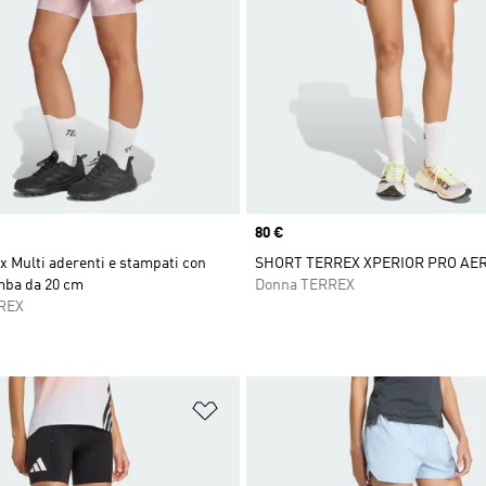
Price
80 €
x Multi aderenti e stampati con
SHORT TERREX XPERIOR PRO AE
mba da 20 cm
Donna TERREX
REX
ista dei desideri
Aggiungi alla lista dei desideri