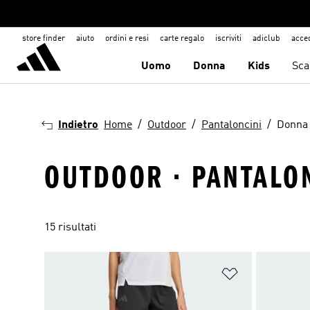
store finder
aiuto
ordini e resi
carte regalo
iscriviti
adiclub
acce
Uomo
Donna
Kids
Sca
Indietro
Home
Outdoor
Pantaloncini
Donna
OUTDOOR · PANTALO
15 risultati
Aggiungi alla l