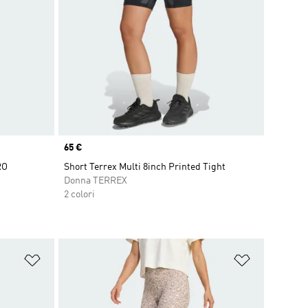
Price
65 €
RO
Short Terrex Multi 8inch Printed Tight
Donna TERREX
2 colori
Aggiungi alla lista dei desideri
Aggiungi all