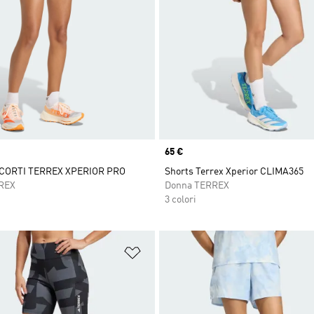
Price
65 €
CORTI TERREX XPERIOR PRO
Shorts Terrex Xperior CLIMA365
REX
Donna TERREX
3 colori
ista dei desideri
Aggiungi alla lista dei desideri