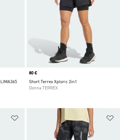
Price
80 €
 CLIMA365
Short Terrex Xploric 2in1
Donna TERREX
Aggiungi alla lista dei desideri
Aggiungi all