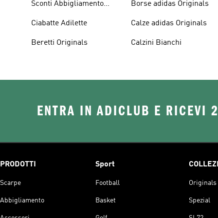
Sconti Abbigliamento
Borse adidas Originals
adidas Originals
Ciabatte Adilette
Calze adidas Originals
Beretti Originals
Calzini Bianchi
ENTRA IN ADICLUB E RICEVI 
PRODOTTI
Sport
COLLEZ
Scarpe
Football
Originals
Abbigliamento
Basket
Spezial