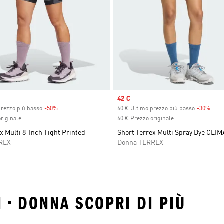
Sale price
42 €
prezzo più basso
-50%
Discount
60 € Ultimo prezzo più basso
-30%
Disc
riginale
60 € Prezzo originale
x Multi 8-Inch Tight Printed
Short Terrex Multi Spray Dye CLI
REX
Donna TERREX
 • DONNA SCOPRI DI PIÙ