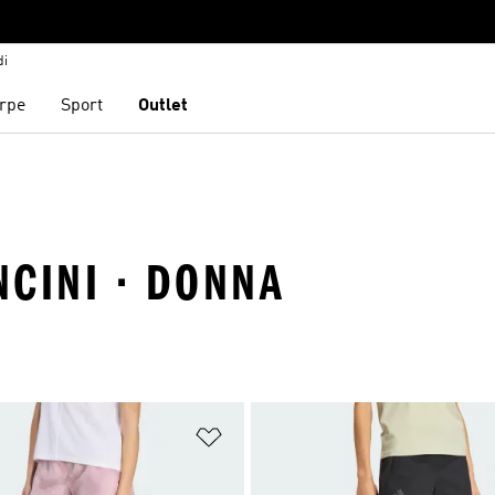
di
rpe
Sport
Outlet
NCINI · DONNA
ista dei desideri
Aggiungi alla lista dei desideri