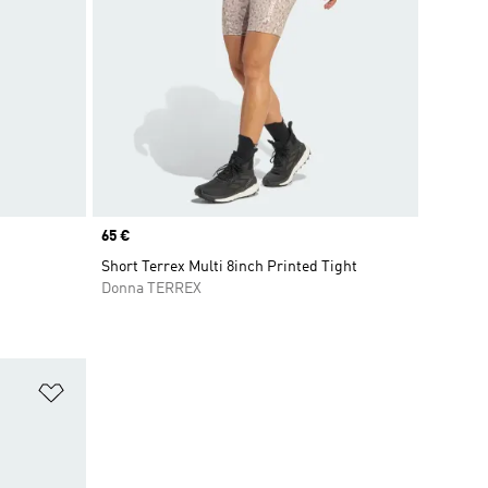
Price
65 €
Short Terrex Multi 8inch Printed Tight
Donna TERREX
Aggiungi alla lista dei desideri