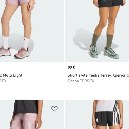
Price
80 €
x Multi Light
Short a vita media Terrex Xperior
REX
Donna TERREX
ista dei desideri
Aggiungi alla lista dei desideri