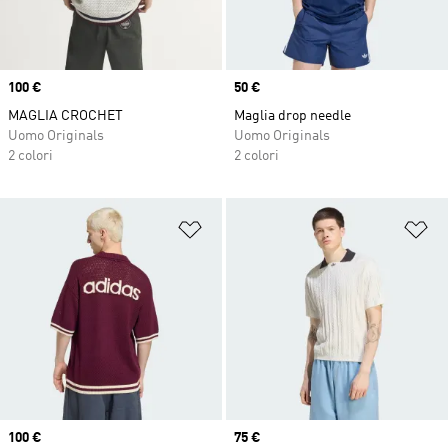
Price
100 €
Price
50 €
MAGLIA CROCHET
Maglia drop needle
Uomo Originals
Uomo Originals
2 colori
2 colori
Aggiungi alla lista dei desideri
Ag
Price
100 €
Price
75 €