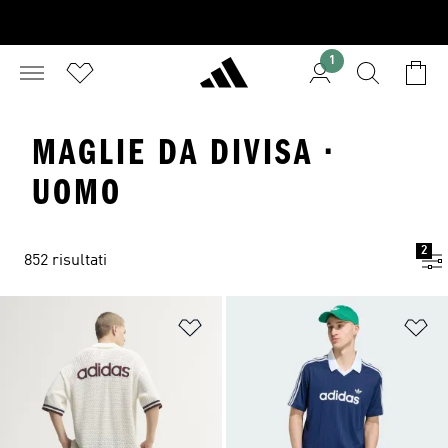
1
MAGLIE DA DIVISA ·
UOMO
2
852 risultati
Aggiungi alla lista dei desideri
Ag