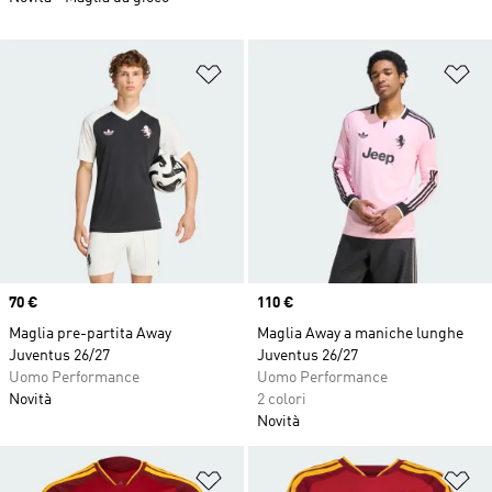
Aggiungi alla lista dei desideri
Ag
Price
70 €
Price
110 €
Maglia pre-partita Away
Maglia Away a maniche lunghe
Juventus 26/27
Juventus 26/27
Uomo Performance
Uomo Performance
Novità
2 colori
Novità
Aggiungi alla lista dei desideri
Ag