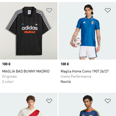
Aggiungi alla lista dei desideri
Ag
Price
100 €
Price
100 €
MAGLIA BAD BUNNY MADRID
Maglia Home Como 1907 26/27
Originals
Uomo Performance
2 colori
Novità
Aggiungi alla lista dei desideri
Ag