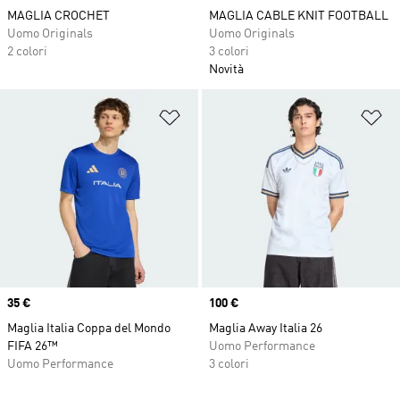
MAGLIA CROCHET
MAGLIA CABLE KNIT FOOTBALL
Uomo Originals
Uomo Originals
2 colori
3 colori
Novità
Aggiungi alla lista dei desideri
Ag
Price
35 €
Price
100 €
Maglia Italia Coppa del Mondo
Maglia Away Italia 26
FIFA 26™
Uomo Performance
Uomo Performance
3 colori