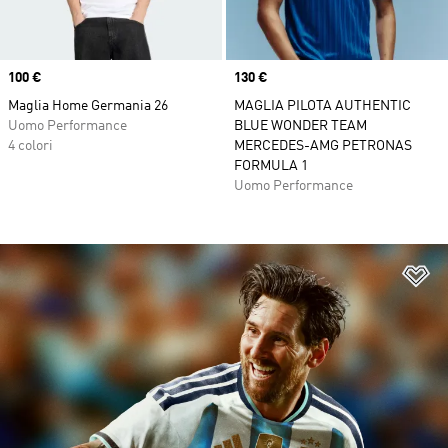
Price
100 €
Price
130 €
Maglia Home Germania 26
MAGLIA PILOTA AUTHENTIC
Uomo Performance
BLUE WONDER TEAM
4 colori
MERCEDES-AMG PETRONAS
FORMULA 1
Uomo Performance
Ag