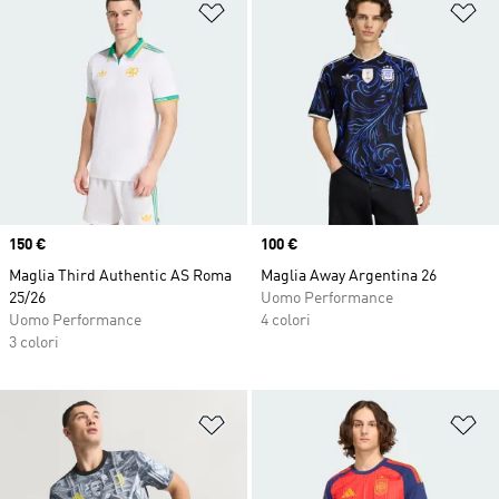
Aggiungi alla lista dei desideri
Ag
Price
150 €
Price
100 €
Maglia Third Authentic AS Roma
Maglia Away Argentina 26
25/26
Uomo Performance
Uomo Performance
4 colori
3 colori
Aggiungi alla lista dei desideri
Ag