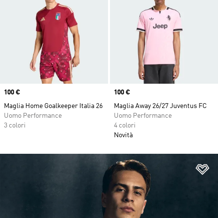
Price
100 €
Price
100 €
Maglia Home Goalkeeper Italia 26
Maglia Away 26/27 Juventus FC
Uomo Performance
Uomo Performance
3 colori
4 colori
Novità
Ag