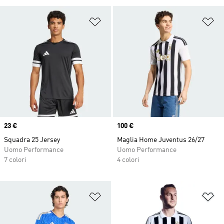
Aggiungi alla lista dei desideri
Ag
Price
23 €
Price
100 €
Squadra 25 Jersey
Maglia Home Juventus 26/27
Uomo Performance
Uomo Performance
7 colori
4 colori
Aggiungi alla lista dei desideri
Ag