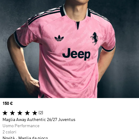
Price
150 €
(2)
Maglia Away Authentic 26/27 Juventus
Uomo Performance
2 colori
Novità
Maglia da gioco