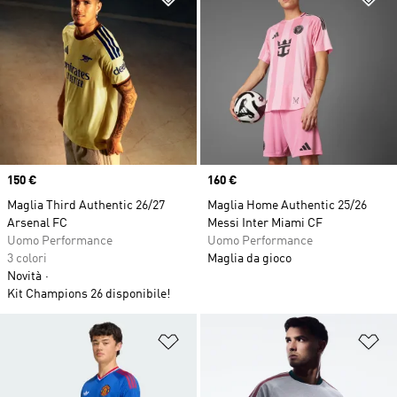
Price
150 €
Price
160 €
Maglia Third Authentic 26/27
Maglia Home Authentic 25/26
Arsenal FC
Messi Inter Miami CF
Uomo Performance
Uomo Performance
3 colori
Maglia da gioco
Novità
Kit Champions 26 disponibile!
Aggiungi alla lista dei desideri
Ag