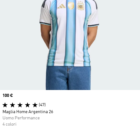
Price
100 €
(47)
Maglia Home Argentina 26
Uomo Performance
4 colori