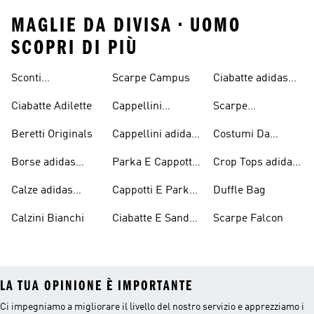
MAGLIE DA DIVISA • UOMO
SCOPRI DI PIÙ
Sconti
Scarpe Campus
Ciabatte adidas
Abbigliamento
Originals
Ciabatte Adilette
Cappellini
Scarpe
adidas Originals
Originals
Continental 80
Beretti Originals
Cappellini adidas
Costumi Da
Originals
Bagno Originals
Borse adidas
Parka E Cappotti
Crop Tops adidas
Originals
Blu
Originals
Calze adidas
Cappotti E Parkas
Duffle Bag
Originals
Originals
Calzini Bianchi
Ciabatte E Sandali
Scarpe Falcon
Bianchi
LA TUA OPINIONE È IMPORTANTE
Ci impegniamo a migliorare il livello del nostro servizio e apprezziamo i