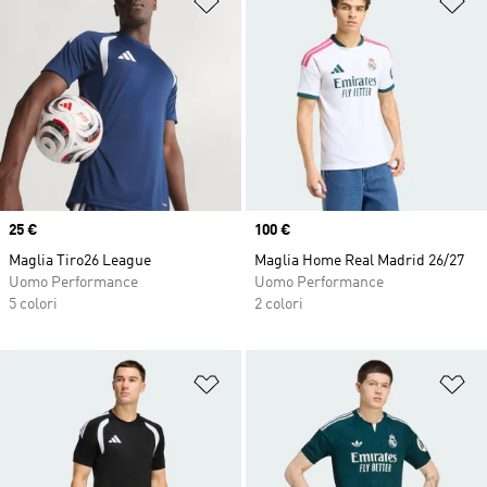
Price
25 €
Price
100 €
Maglia Tiro26 League
Maglia Home Real Madrid 26/27
Uomo Performance
Uomo Performance
5 colori
2 colori
Aggiungi alla lista dei desideri
Ag