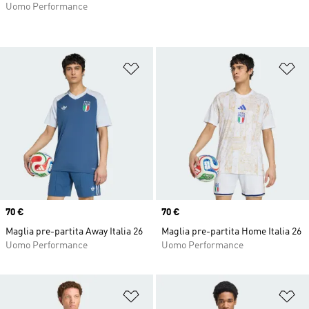
Uomo Performance
Aggiungi alla lista dei desideri
Ag
Price
70 €
Price
70 €
Maglia pre-partita Away Italia 26
Maglia pre-partita Home Italia 26
Uomo Performance
Uomo Performance
Aggiungi alla lista dei desideri
Ag