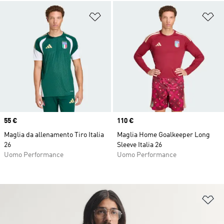
Aggiungi alla lista dei desideri
Ag
Price
55 €
Price
110 €
Maglia da allenamento Tiro Italia
Maglia Home Goalkeeper Long
26
Sleeve Italia 26
Uomo Performance
Uomo Performance
Ag