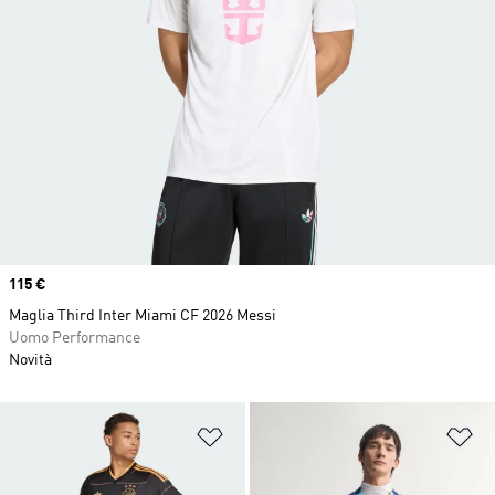
Price
115 €
Maglia Third Inter Miami CF 2026 Messi
Uomo Performance
Novità
Aggiungi alla lista dei desideri
Ag