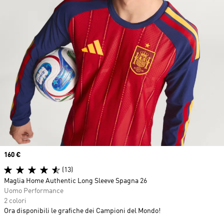
Price
160 €
(13)
Maglia Home Authentic Long Sleeve Spagna 26
Uomo Performance
2 colori
Ora disponibili le grafiche dei Campioni del Mondo!