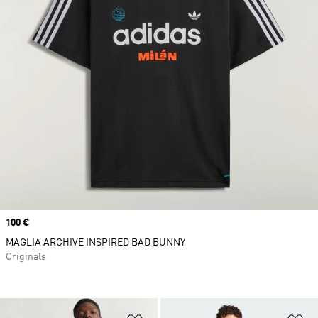
Price
100 €
MAGLIA ARCHIVE INSPIRED BAD BUNNY
Originals
Aggiungi alla lista dei desideri
Ag