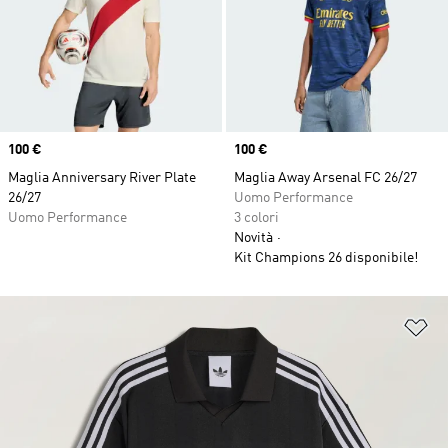
Price
100 €
Price
100 €
Maglia Anniversary River Plate
Maglia Away Arsenal FC 26/27
26/27
Uomo Performance
Uomo Performance
3 colori
Novità
Kit Champions 26 disponibile!
Ag