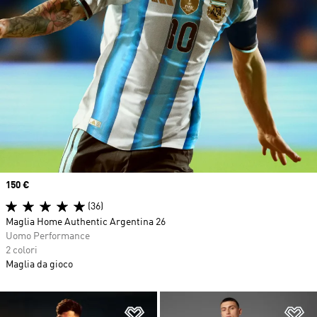
Price
150 €
(36)
Maglia Home Authentic Argentina 26
Uomo Performance
2 colori
Maglia da gioco
Aggiungi alla lista dei desideri
Ag