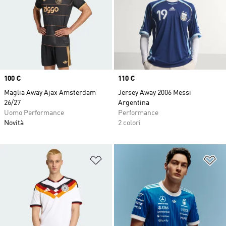
Price
100 €
Price
110 €
Maglia Away Ajax Amsterdam
Jersey Away 2006 Messi
26/27
Argentina
Uomo Performance
Performance
Novità
2 colori
Aggiungi alla lista dei desideri
Ag