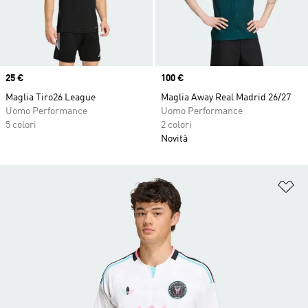
Price
25 €
Price
100 €
Maglia Tiro26 League
Maglia Away Real Madrid 26/27
Uomo Performance
Uomo Performance
5 colori
2 colori
Novità
Ag