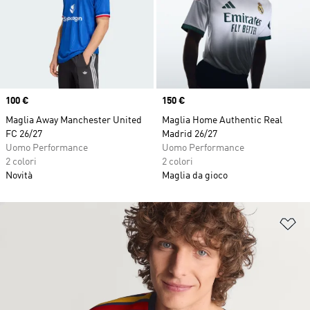
Price
100 €
Price
150 €
Maglia Away Manchester United
Maglia Home Authentic Real
FC 26/27
Madrid 26/27
Uomo Performance
Uomo Performance
2 colori
2 colori
Novità
Maglia da gioco
Ag