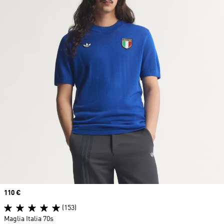
Price
110 €
(153)
Maglia Italia 70s