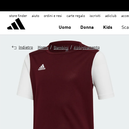
store finder
aiuto
ordini e resi
carte regalo
iscriviti
adiclub
acce
Uomo
Donna
Kids
Sca
/
/
Indietro
Home
Bambini
Abbigliamento