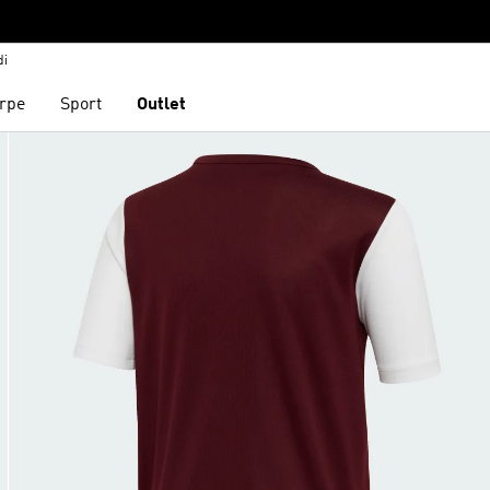
di
rpe
Sport
Outlet