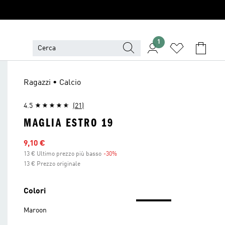
1
Ragazzi • Calcio
4.5
(21)
MAGLIA ESTRO 19
Prezzo scontato
9,10 €
13 € Ultimo prezzo più basso
-30%
Sconto
13 € Prezzo originale
Colori
Maroon