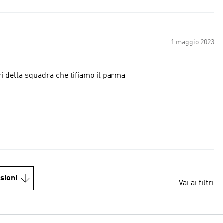
1 maggio 2023
ri che richiamano i colori della squadra che tifiamo il parma
sioni
Vai ai filtri