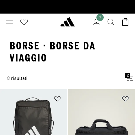
1
BORSE · BORSE DA
VIAGGIO
2
8 risultati
Aggiungi alla lista dei desideri
Ag