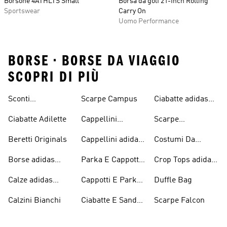
Borsone 4ATHLTS Small
Borsa da golf 21-Inch Rolling
Sportswear
Carry On
Uomo Performance
BORSE • BORSE DA VIAGGIO
SCOPRI DI PIÙ
Sconti
Scarpe Campus
Ciabatte adidas
Abbigliamento
Originals
Ciabatte Adilette
Cappellini
Scarpe
adidas Originals
Originals
Continental 80
Beretti Originals
Cappellini adidas
Costumi Da
Originals
Bagno Originals
Borse adidas
Parka E Cappotti
Crop Tops adidas
Originals
Blu
Originals
Calze adidas
Cappotti E Parkas
Duffle Bag
Originals
Originals
Calzini Bianchi
Ciabatte E Sandali
Scarpe Falcon
Bianchi