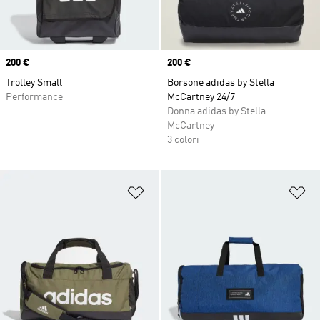
Price
200 €
Price
200 €
Trolley Small
Borsone adidas by Stella
Performance
McCartney 24/7
Donna adidas by Stella
McCartney
3 colori
Aggiungi alla lista dei desideri
Ag