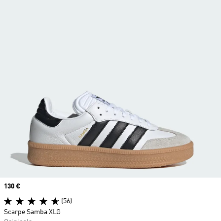
Price
130 €
(56)
Scarpe Samba XLG