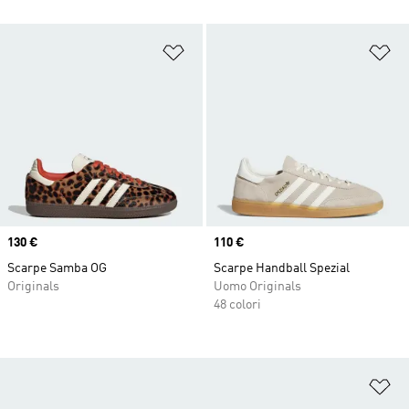
Aggiungi alla lista dei desideri
Ag
Price
130 €
Price
110 €
Scarpe Samba OG
Scarpe Handball Spezial
Originals
Uomo Originals
48 colori
Ag