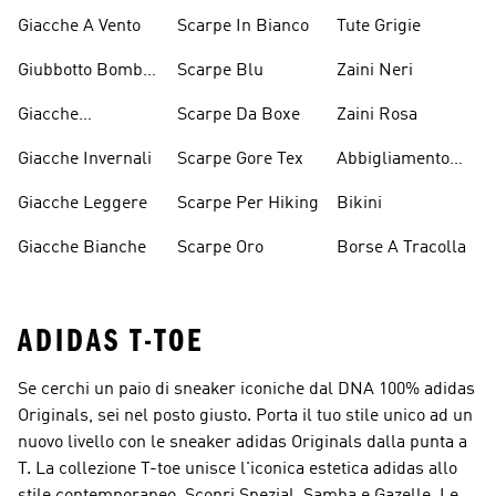
Giacche A Vento
Scarpe In Bianco
Tute Grigie
Giubbotto Bomber
Scarpe Blu
Zaini Neri
E Cappotti
Giacche
Scarpe Da Boxe
Zaini Rosa
Imbottiti
Impermeabili
Giacche Invernali
Scarpe Gore Tex
Abbigliamento
Performance
Giacche Leggere
Scarpe Per Hiking
Bikini
Giacche Bianche
Scarpe Oro
Borse A Tracolla
ADIDAS T-TOE
Se cerchi un paio di sneaker iconiche dal DNA 100% adidas
Originals, sei nel posto giusto. Porta il tuo stile unico ad un
nuovo livello con le sneaker adidas Originals dalla punta a
T. La collezione T-toe unisce l'iconica estetica adidas allo