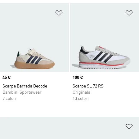
Aggiungi alla lista dei desideri
Ag
Price
45 €
Price
100 €
Scarpe Barreda Decode
Scarpe SL 72 RS
Bambini Sportswear
Originals
7 colori
13 colori
Ag