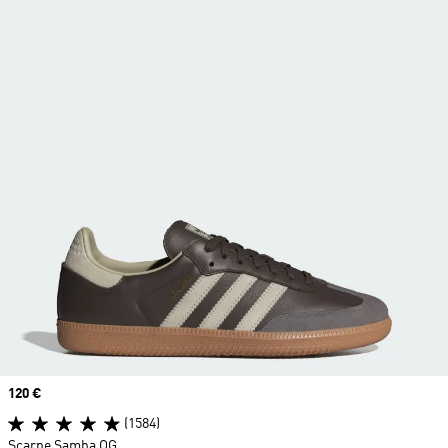
Price
120 €
(1584)
Scarpe Samba OG