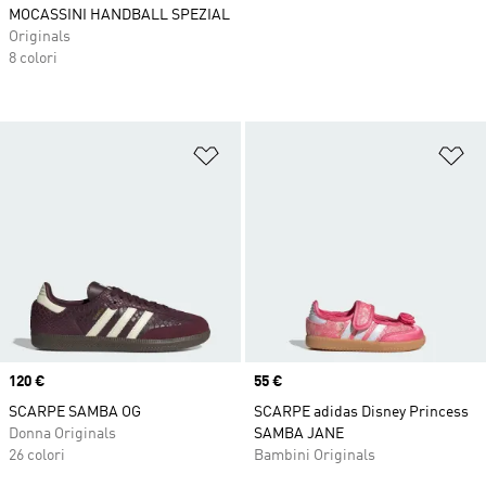
MOCASSINI HANDBALL SPEZIAL
Originals
8 colori
Aggiungi alla lista dei desideri
Ag
Price
120 €
Price
55 €
SCARPE SAMBA OG
SCARPE adidas Disney Princess
Donna Originals
SAMBA JANE
26 colori
Bambini Originals