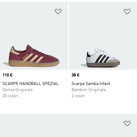
Aggiungi alla lista dei desideri
Ag
Price
110 €
Price
38 €
SCARPE HANDBALL SPEZIAL
Scarpe Samba Infant
Donna Originals
Bambini Originals
20 colori
2 colori
Ag