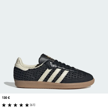
Price
130 €
(61)