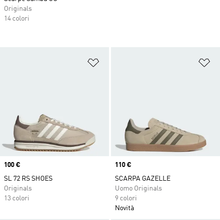
Originals
14 colori
Aggiungi alla lista dei desideri
Ag
Price
100 €
Price
110 €
SL 72 RS SHOES
SCARPA GAZELLE
Originals
Uomo Originals
13 colori
9 colori
Novità