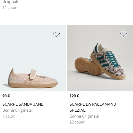
Originals
14 colori
Aggiungi alla lista dei desideri
Ag
Price
90 €
Price
120 €
SCARPE SAMBA JANE
SCARPE DA PALLAMANO
Donna Originals
SPEZIAL
9 colori
Donna Originals
20 colori