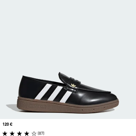
Price
120 €
(87)