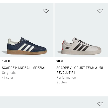
Aggiungi alla lista dei desideri
Ag
Price
120 €
Price
70 €
SCARPE HANDBALL SPEZIAL
SCARPE VL COURT TEAM AUDI
Originals
REVOLUT F1
47 colori
Performance
2 colori
Ag