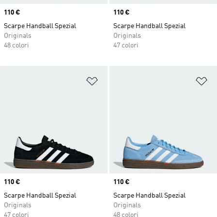
Price
110 €
Price
110 €
Scarpe Handball Spezial
Scarpe Handball Spezial
Originals
Originals
48 colori
47 colori
Aggiungi alla lista dei desideri
Ag
Price
110 €
Price
110 €
Scarpe Handball Spezial
Scarpe Handball Spezial
Originals
Originals
47 colori
48 colori