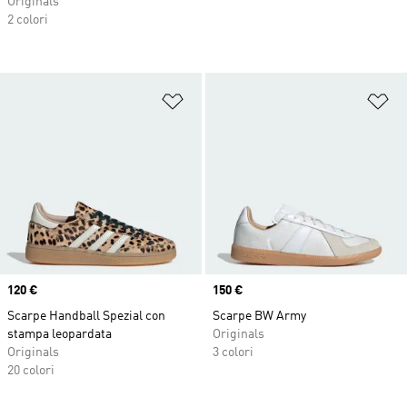
Originals
2 colori
Aggiungi alla lista dei desideri
Ag
Price
120 €
Price
150 €
Scarpe Handball Spezial con
Scarpe BW Army
stampa leopardata
Originals
Originals
3 colori
20 colori