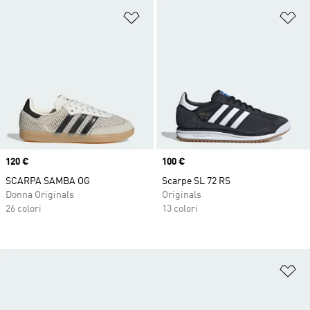
Aggiungi alla lista dei desideri
Ag
Price
120 €
Price
100 €
SCARPA SAMBA OG
Scarpe SL 72 RS
Donna Originals
Originals
26 colori
13 colori
Ag