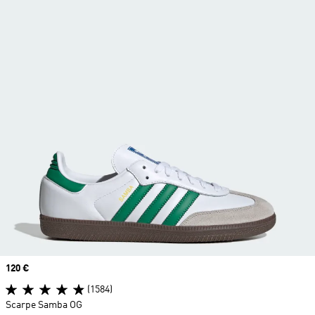
Price
120 €
(1584)
Scarpe Samba OG