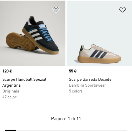
Aggiungi alla lista dei desideri
Ag
Price
120 €
Price
55 €
Scarpe Handball Spezial
Scarpe Barreda Decode
Argentina
Bambini Sportswear
Originals
5 colori
47 colori
Pagina: 1 di 11