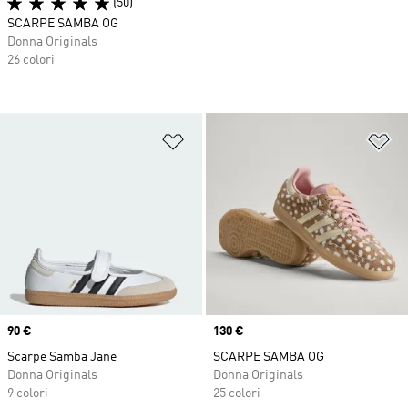
(50)
SCARPE SAMBA OG
Donna Originals
26 colori
Aggiungi alla lista dei desideri
Ag
Price
90 €
Price
130 €
Scarpe Samba Jane
SCARPE SAMBA OG
Donna Originals
Donna Originals
9 colori
25 colori