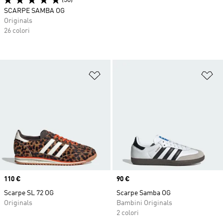
(50)
SCARPE SAMBA OG
Originals
26 colori
Aggiungi alla lista dei desideri
Ag
Price
110 €
Price
90 €
Scarpe SL 72 OG
Scarpe Samba OG
Originals
Bambini Originals
2 colori