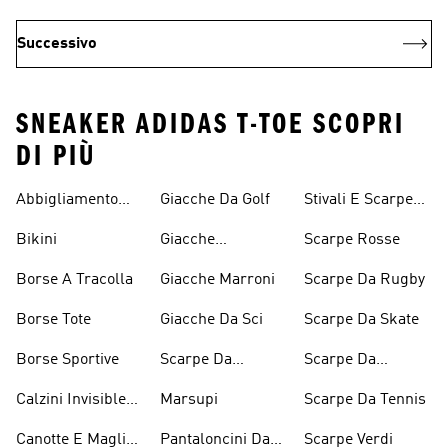
Successivo
SNEAKER ADIDAS T-TOE SCOPRI
DI PIÙ
Abbigliamento
Giacche Da Golf
Stivali E Scarpe
Performance
Rosa
Bikini
Giacche
Scarpe Rosse
Impermeabili
Borse A Tracolla
Giacche Marroni
Scarpe Da Rugby
Borse Tote
Giacche Da Sci
Scarpe Da Skate
Borse Sportive
Scarpe Da
Scarpe Da
Inverno
Pesistica
Calzini Invisible
Marsupi
Scarpe Da Tennis
Sneaker
Canotte E Maglie
Pantaloncini Da
Scarpe Verdi