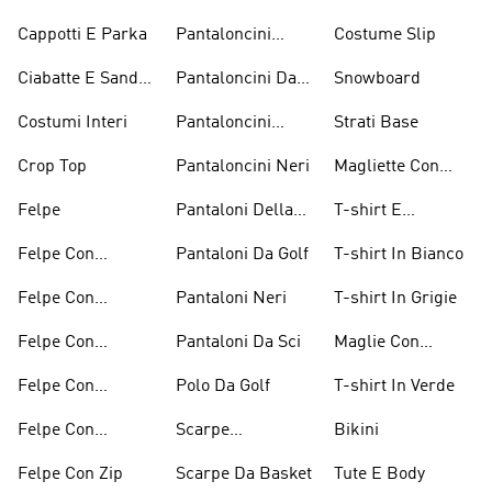
Senza Maniche
Basket
Cappotti E Parka
Pantaloncini
Costume Slip
Bianchi
Ciabatte E Sandali
Pantaloncini Da
Snowboard
Bianchi
Golf
Costumi Interi
Pantaloncini
Strati Base
Lunghezza
Crop Top
Pantaloncini Neri
Magliette Con
Ginocchio
Grafica
Felpe
Pantaloni Della
T-shirt E
Tuta
Magliette
Felpe Con
Pantaloni Da Golf
T-shirt In Bianco
Arancioni
Cappuccio
Felpe Con
Pantaloni Neri
T-shirt In Grigie
Bordeaux
Cappuccio Grigio
Felpe Con
Pantaloni Da Sci
Maglie Con
Cappuccio Rosso
Maniche Lunghe
Felpe Con
Polo Da Golf
T-shirt In Verde
Cappuccio Verdi
Felpe Con
Scarpe
Bikini
Cappuccio Viola
D'arrampicata
Felpe Con Zip
Scarpe Da Basket
Tute E Body