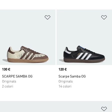
Aggiungi alla lista dei desideri
Ag
Price
130 €
Price
120 €
SCARPE SAMBA OG
Scarpe Samba OG
Originals
Originals
2 colori
14 colori
Ag