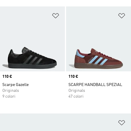
Aggiungi alla lista dei desideri
Ag
Price
110 €
Price
110 €
Scarpe Gazelle
SCARPE HANDBALL SPEZIAL
Originals
Originals
9 colori
47 colori
Ag