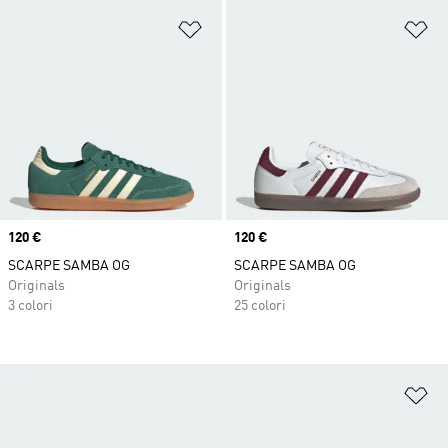
Aggiungi alla lista dei desideri
Ag
Price
120 €
Price
120 €
SCARPE SAMBA OG
SCARPE SAMBA OG
Originals
Originals
3 colori
25 colori
Ag