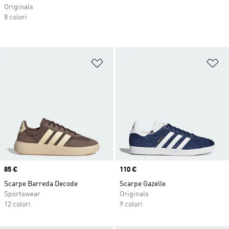
Originals
8 colori
Aggiungi alla lista dei desideri
Ag
Price
85 €
Price
110 €
Scarpe Barreda Decode
Scarpe Gazelle
Sportswear
Originals
12 colori
9 colori