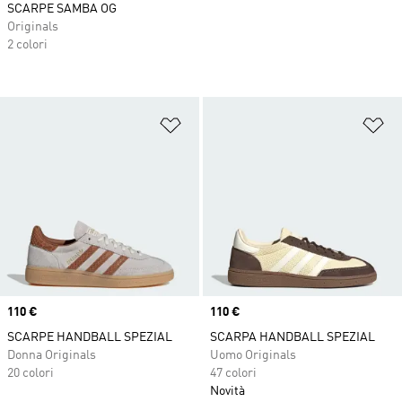
SCARPE SAMBA OG
Originals
2 colori
Aggiungi alla lista dei desideri
Ag
Price
110 €
Price
110 €
SCARPE HANDBALL SPEZIAL
SCARPA HANDBALL SPEZIAL
Donna Originals
Uomo Originals
20 colori
47 colori
Novità