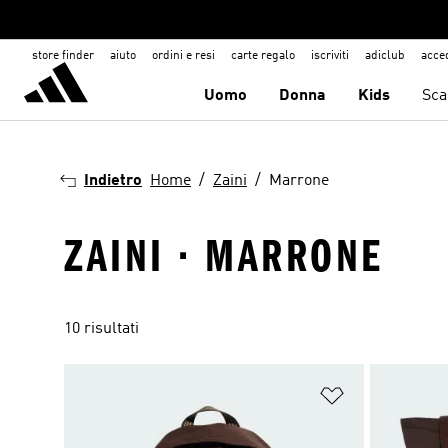
store finder
aiuto
ordini e resi
carte regalo
iscriviti
adiclub
acce
Uomo
Donna
Kids
Sca
Indietro
Home
Zaini
Marrone
ZAINI · MARRONE
10 risultati
Aggiungi alla l