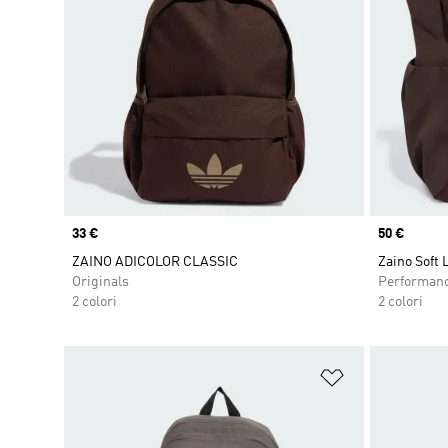
Price
33 €
Price
50 €
ZAINO ADICOLOR CLASSIC
Zaino Soft 
Originals
Performan
2 colori
2 colori
Aggiungi alla l