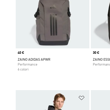
Price
40 €
Price
30 €
ZAINO ADIDAS APWR
ZAINO ESS
Performance
Performan
6 colori
Aggiungi alla l