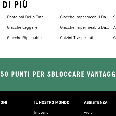
 DI PIÙ
Pantaloni Della Tuta
Giacche Impermeabili Da
S
Leggeri
Uomo
Giacche Leggere
Giacche Impermeabili Da
A
Donna
Giacche Ripiegabili
Calzini Traspiranti
G
250 PUNTI PER SBLOCCARE VANTAGG
IONI
IL NOSTRO MONDO
ASSISTENZA
Impegno
Aiuto