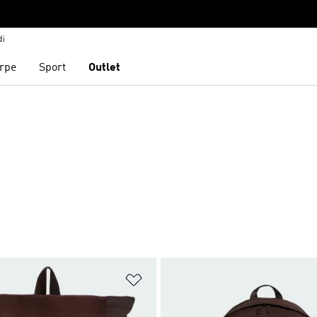
di
rpe
Sport
Outlet
ista dei desideri
Aggiungi alla lista dei desideri