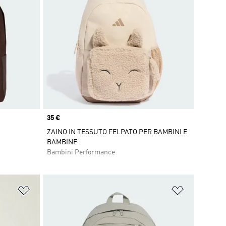
Price
35 €
ZAINO IN TESSUTO FELPATO PER BAMBINI E
BAMBINE
Bambini Performance
Aggiungi alla lista dei desideri
Aggiungi all