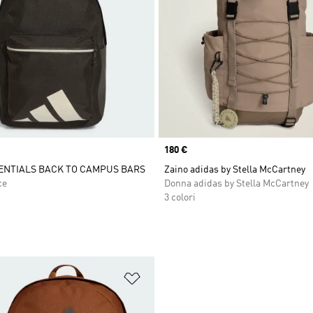
Price
180 €
ENTIALS BACK TO CAMPUS BARS
Zaino adidas by Stella McCartney
ce
Donna adidas by Stella McCartney
3 colori
ista dei desideri
Aggiungi alla lista dei desideri