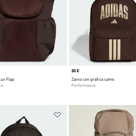
Price
30 €
Lux Flap
Zaino con grafica camo
ce
Performance
ista dei desideri
Aggiungi alla lista dei desideri