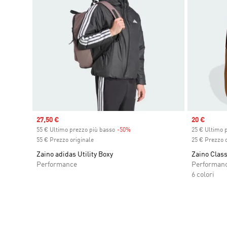
Sale price
27,50 €
Sale price
20 €
55 € Ultimo prezzo più basso
-50%
Discount
25 € Ultimo 
55 € Prezzo originale
25 € Prezzo o
Zaino adidas Utility Boxy
Zaino Class
Performance
Performan
6 colori