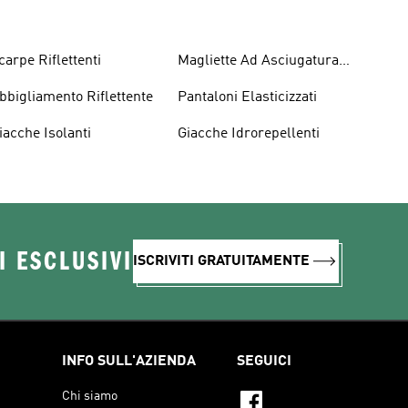
carpe Riflettenti
Magliette Ad Asciugatura
Rapida
bbigliamento Riflettente
Pantaloni Elasticizzati
iacche Isolanti
Giacche Idrorepellenti
I ESCLUSIVI
ISCRIVITI GRATUITAMENTE
INFO SULL'AZIENDA
SEGUICI
Chi siamo