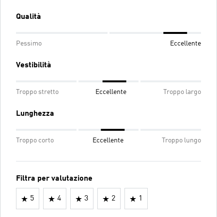
Qualità
Pessimo
Eccellente
Vestibilità
Troppo stretto
Eccellente
Troppo largo
Lunghezza
Troppo corto
Eccellente
Troppo lungo
Filtra per valutazione
5
4
3
2
1