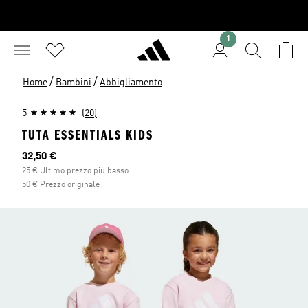
1
/
/
Home
Bambini
Abbigliamento
5
(20)
TUTA ESSENTIALS KIDS
Prezzo attuale
32,50 €
25 € Ultimo prezzo più basso
50 € Prezzo originale