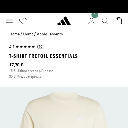
1
/
/
Home
Uomo
Abbigliamento
4.7
(79)
T-SHIRT TREFOIL ESSENTIALS
Prezzo attuale
17,70 €
15 € Ultimo prezzo più basso
30 € Prezzo originale