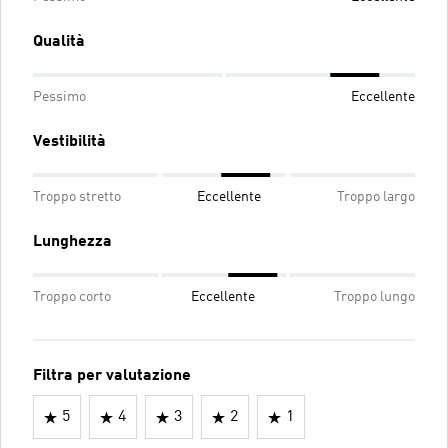
Qualità
Pessimo
Eccellente
Vestibilità
Troppo stretto
Eccellente
Troppo largo
Lunghezza
Troppo corto
Eccellente
Troppo lungo
Filtra per valutazione
5
4
3
2
1