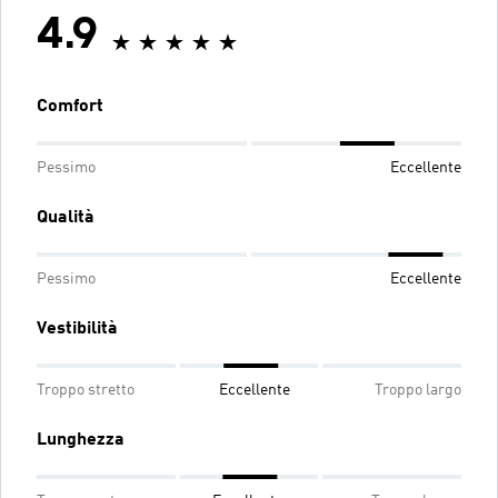
4.9
Comfort
Pessimo
Eccellente
Qualità
Pessimo
Eccellente
Vestibilità
Troppo stretto
Eccellente
Troppo largo
Lunghezza