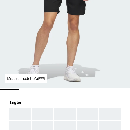
Misure modello/a
Taglie
AAA
AAA
AAA
AAA
AAA
AAA
AAA
AAA
AAA
AAA