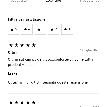
Troppo corto
Eccellente
Troppo lungo
Filtra per valutazione
5
4
3
2
1
20 luglio 2026
Ottimi
Ottimi sul campo da gioco…confortevoli come tutti i
prodotti Adidas
Leone
Utile?
0
0
Segnala questa recensione