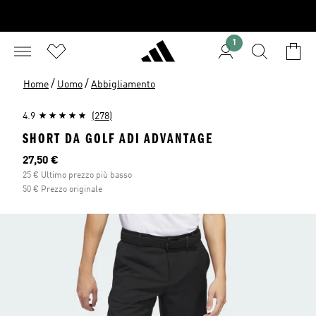
1
/
/
Home
Uomo
Abbigliamento
4.9
(278)
SHORT DA GOLF ADI ADVANTAGE
Prezzo attuale
27,50 €
25 € Ultimo prezzo più basso
50 € Prezzo originale