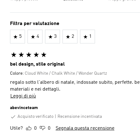
Filtra per valutazione
5
4
3
2
1
bel design, stile original
Colore:
Cloud White / Chalk White / Wonder Quartz
regalo sotto l'albero di natale, indossate subito, perfette. bel design, stile original, parte dal passato ma si evolve nei
materiali e nei dettagli.
Leggi di più
abevinceteam
Acquisto verificato
Recensione incentivata
Utile?
0
0
Segnala questa recensione