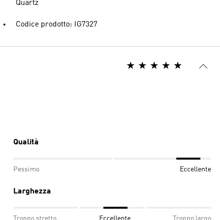
Quartz
Codice prodotto: IG7327
Qualità
Pessimo
Eccellente
Larghezza
Troppo stretto
Eccellente
Troppo largo