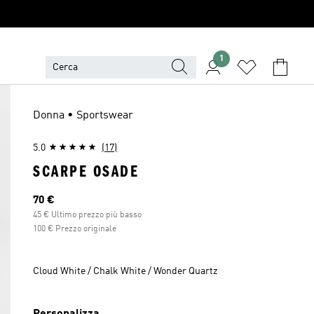
1
Donna • Sportswear
5.0
(17)
SCARPE OSADE
Prezzo attuale
70 €
45 € Ultimo prezzo più basso
100 € Prezzo originale
Cloud White / Chalk White / Wonder Quartz