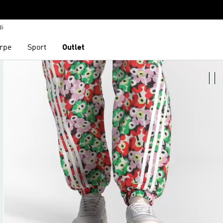
di
rpe
Sport
Outlet