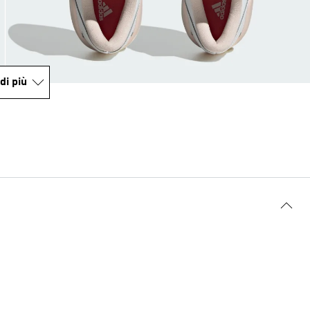
di più
.