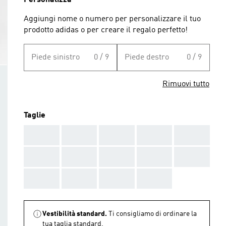
Personalizza
Aggiungi nome o numero per personalizzare il tuo
prodotto adidas o per creare il regalo perfetto!
Piede sinistro
0 / 9
Piede destro
0 / 9
Rimuovi tutto
Taglie
AAA
AAA
AAA
AAA
AAA
AAA
AAA
AAA
AAA
AAA
AAA
AAA
AAA
AAA
Vestibilità standard.
Ti consigliamo di ordinare la
tua taglia standard.