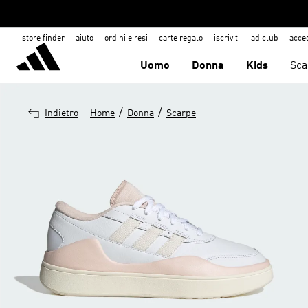
store finder
aiuto
ordini e resi
carte regalo
iscriviti
adiclub
acce
Uomo
Donna
Kids
Sca
/
/
Indietro
Home
Donna
Scarpe