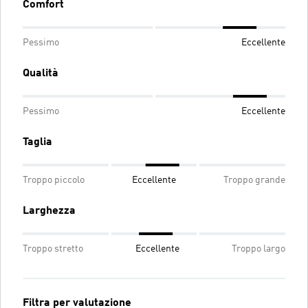
Comfort
Pessimo
Eccellente
Qualità
Pessimo
Eccellente
Taglia
Troppo piccolo
Eccellente
Troppo grande
Larghezza
Troppo stretto
Eccellente
Troppo largo
Filtra per valutazione