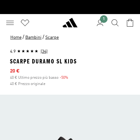
1
/
/
Home
Bambini
Scarpe
4.9
(34)
SCARPE DURAMO SL KIDS
Prezzo scontato
20 €
40 € Ultimo prezzo più basso
-50%
Sconto
40 € Prezzo originale