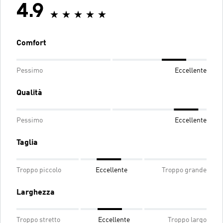
4.9
Comfort
Pessimo
Eccellente
Qualità
Pessimo
Eccellente
Taglia
Troppo piccolo
Eccellente
Troppo grande
Larghezza
Troppo stretto
Eccellente
Troppo largo