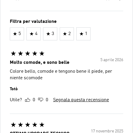
Filtra per valutazione
5
4
3
2
1
5 aprile 2026
Molto comode, e sono belle
Colore bello, comode e tengono bene il piede, per
niente scomode
Totò
Utile?
0
0
Segnala questa recensione
17 novembre 2025