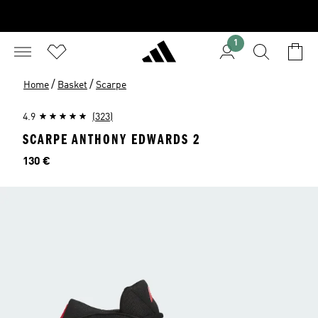
1
/
/
Home
Basket
Scarpe
4.9
(323)
SCARPE ANTHONY EDWARDS 2
Prezzo
130 €