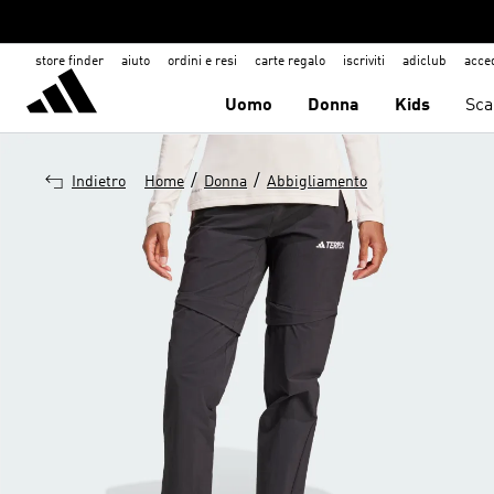
store finder
aiuto
ordini e resi
carte regalo
iscriviti
adiclub
acce
Uomo
Donna
Kids
Sca
/
/
Indietro
Home
Donna
Abbigliamento