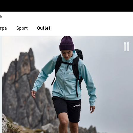
di
rpe
Sport
Outlet