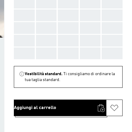
AAA
AAA
AAA
AAA
AAA
AAA
AAA
AAA
AAA
AAA
AAA
AAA
AAA
AAA
AAA
AAA
AAA
AAA
AAA
AAA
AAA
AAA
AAA
AAA
AAA
Vestibilità standard.
Ti consigliamo di ordinare la
tua taglia standard.
Aggiungi al carrello