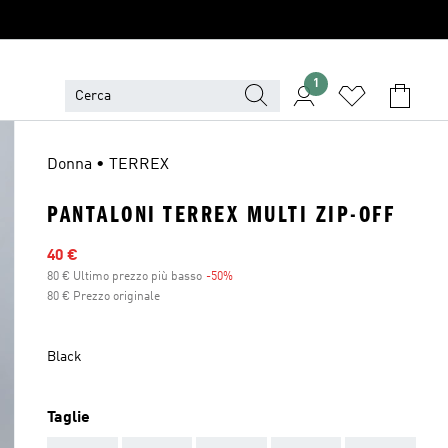
1
Donna • TERREX
PANTALONI TERREX MULTI ZIP-OFF
Prezzo scontato
40 €
80 € Ultimo prezzo più basso
-50%
Sconto
80 € Prezzo originale
Black
Taglie