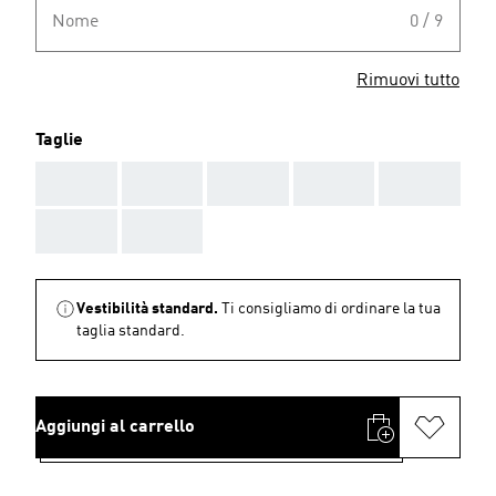
Nome
0 / 9
Rimuovi tutto
Taglie
AAA
AAA
AAA
AAA
AAA
AAA
AAA
Vestibilità standard.
Ti consigliamo di ordinare la tua
taglia standard.
Aggiungi al carrello