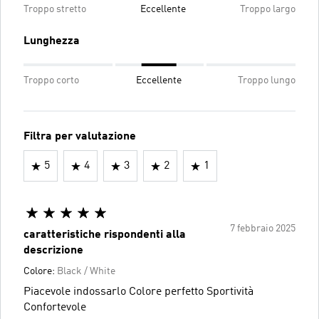
Troppo stretto
Eccellente
Troppo largo
Lunghezza
Troppo corto
Eccellente
Troppo lungo
Filtra per valutazione
5
4
3
2
1
7 febbraio 2025
caratteristiche rispondenti alla
descrizione
Colore:
Black / White
Piacevole indossarlo Colore perfetto Sportività
Confortevole