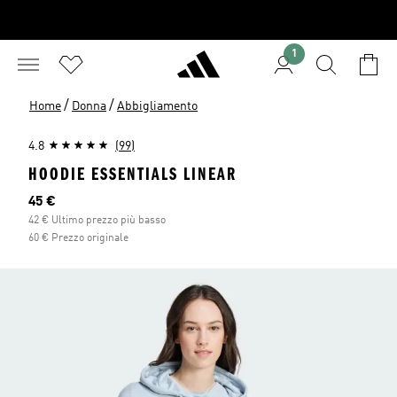
1
/
/
Home
Donna
Abbigliamento
4.8
(99)
HOODIE ESSENTIALS LINEAR
Prezzo attuale
45 €
42 € Ultimo prezzo più basso
60 € Prezzo originale