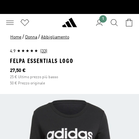
1
/
/
Home
Donna
Abbigliamento
4.9
(33)
FELPA ESSENTIALS LOGO
Prezzo attuale
27,50 €
25 € Ultimo prezzo più basso
50 € Prezzo originale