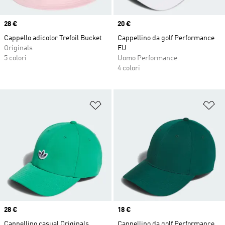
Price
28 €
Price
20 €
Cappello adicolor Trefoil Bucket
Cappellino da golf Performance
Originals
EU
5 colori
Uomo Performance
4 colori
Aggiungi alla lista dei desideri
Ag
Price
28 €
Price
18 €
Cappellino casual Originals
Cappellino da golf Performance