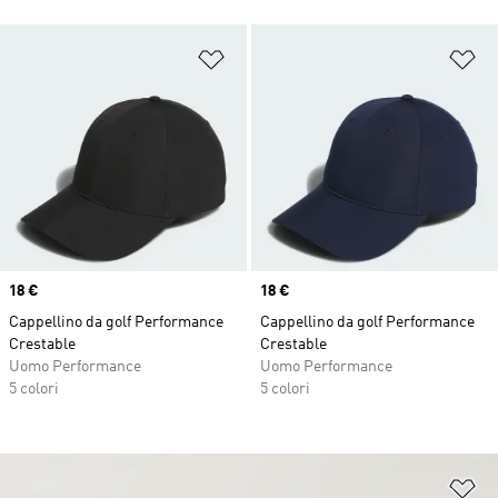
Aggiungi alla lista dei desideri
Ag
Price
18 €
Price
18 €
Cappellino da golf Performance
Cappellino da golf Performance
Crestable
Crestable
Uomo Performance
Uomo Performance
5 colori
5 colori
Ag