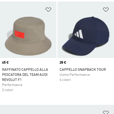
Aggiungi alla lista dei desideri
Ag
Price
45 €
Price
28 €
RAFFINATO CAPPELLO ALLA
CAPPELLO SNAPBACK TOUR
PESCATORA DEL TEAM AUDI
Uomo Performance
REVOLUT F1
4 colori
Performance
2 colori
Ag