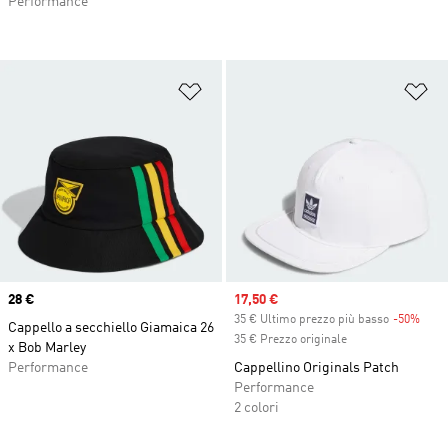
Performance
Aggiungi alla lista dei desideri
Ag
Price
28 €
Sale price
17,50 €
35 € Ultimo prezzo più basso
-50%
Disc
Cappello a secchiello Giamaica 26
35 € Prezzo originale
x Bob Marley
Performance
Cappellino Originals Patch
Performance
2 colori