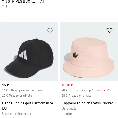
Y-3 STRIPES BUCKET HAT
Y-3
Aggiungi alla lista dei desideri
Ag
Current price
15 €
Sale price
18,20 €
14 € Ultimo prezzo più basso
28 € Ultimo prezzo più basso
-35%
Disc
20 € Prezzo originale
28 € Prezzo originale
Cappellino da golf Performance
Cappello adicolor Trefoil Bucket
EU
Originals
Uomo Performance
5 colori