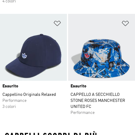
4 colori
Aggiungi alla lista dei desideri
Ag
Esaurito
Esaurito
Cappellino Originals Relaxed
CAPPELLO A SECCHIELLO
Performance
STONE ROSES MANCHESTER
3 colori
UNITED FC
Performance