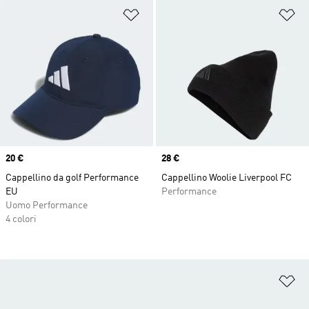
Aggiungi alla lista dei desideri
Ag
Price
20 €
Price
28 €
Cappellino da golf Performance
Cappellino Woolie Liverpool FC
EU
Performance
Uomo Performance
4 colori
Ag