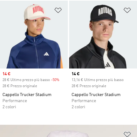
Aggiungi alla lista dei desideri
Ag
Sale price
14 €
Current price
14 €
28 € Ultimo prezzo più basso
-50%
Discount
13,16 € Ultimo prezzo più basso
28 € Prezzo originale
28 € Prezzo originale
Cappello Trucker Stadium
Cappello Trucker Stadium
Performance
Performance
2 colori
2 colori
Ag