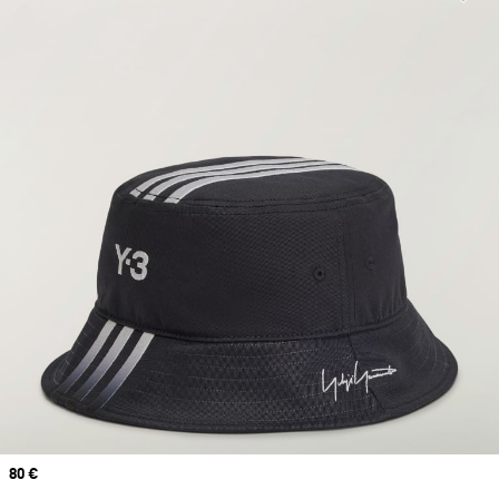
Price
80 €