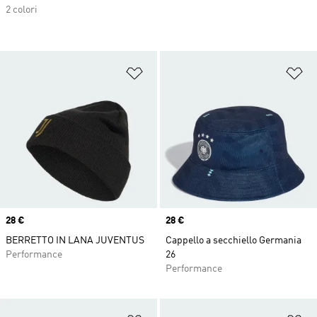
2 colori
Aggiungi alla lista dei desideri
Ag
Price
28 €
Price
28 €
BERRETTO IN LANA JUVENTUS
Cappello a secchiello Germania
Performance
26
Performance