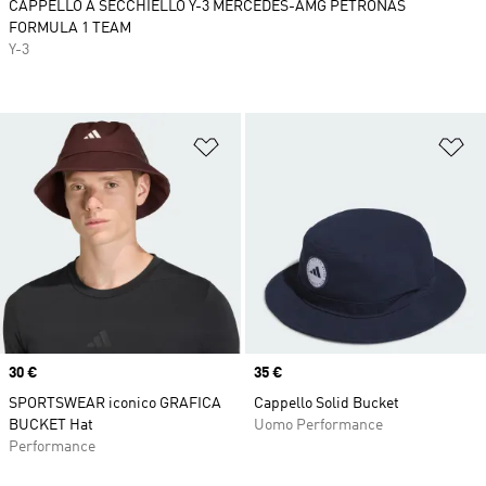
CAPPELLO A SECCHIELLO Y-3 MERCEDES-AMG PETRONAS
FORMULA 1 TEAM
Y-3
Aggiungi alla lista dei desideri
Ag
Price
30 €
Price
35 €
SPORTSWEAR iconico GRAFICA
Cappello Solid Bucket
BUCKET Hat
Uomo Performance
Performance