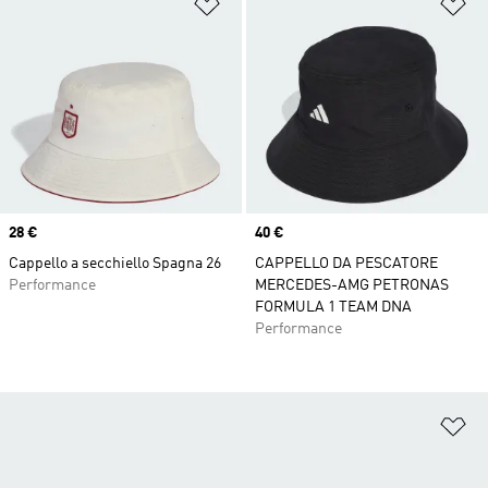
Aggiungi alla lista dei desideri
Ag
Price
28 €
Price
40 €
Cappello a secchiello Spagna 26
CAPPELLO DA PESCATORE
Performance
MERCEDES-AMG PETRONAS
FORMULA 1 TEAM DNA
Performance
Ag