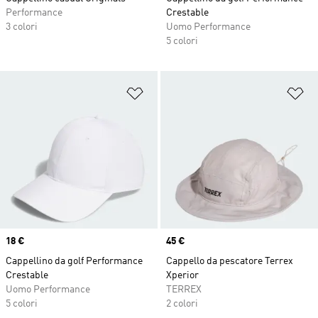
Performance
Crestable
3 colori
Uomo Performance
5 colori
Aggiungi alla lista dei desideri
Ag
Price
18 €
Price
45 €
Cappellino da golf Performance
Cappello da pescatore Terrex
Crestable
Xperior
Uomo Performance
TERREX
5 colori
2 colori