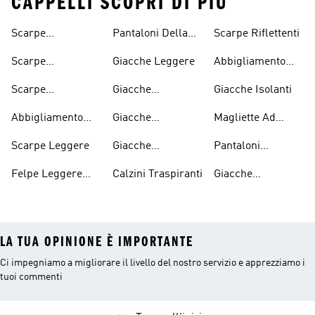
CAPPELLI SCOPRI DI PIÙ
Scarpe
Pantaloni Della
Scarpe Riflettenti
Traspiranti Da
Tuta Leggeri
Scarpe
Giacche Leggere
Abbigliamento
Donna
Traspiranti Da
Riflettente
Scarpe
Giacche
Giacche Isolanti
Uomo
Traspiranti Da
Ripiegabili
Abbigliamento
Giacche
Magliette Ad
Bambino
Impermeabile
Impermeabili Da
Asciugatura
Scarpe Leggere
Giacche
Pantaloni
Uomo
Rapida
Impermeabili Da
Elasticizzati
Felpe Leggere
Calzini Traspiranti
Giacche
Donna
Con Cappuccio
Idrorepellenti
LA TUA OPINIONE È IMPORTANTE
Ci impegniamo a migliorare il livello del nostro servizio e apprezziamo i
tuoi commenti