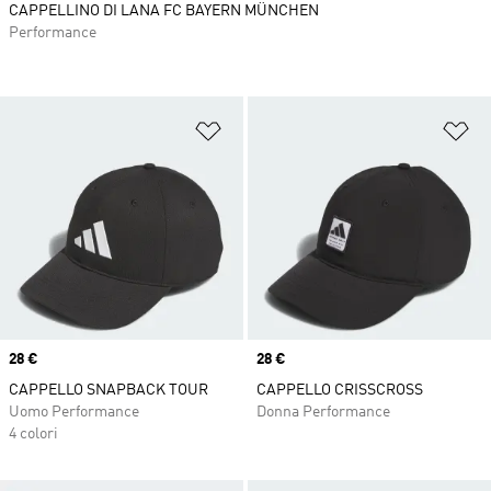
CAPPELLINO DI LANA FC BAYERN MÜNCHEN
Performance
Aggiungi alla lista dei desideri
Ag
Price
28 €
Price
28 €
CAPPELLO SNAPBACK TOUR
CAPPELLO CRISSCROSS
Uomo Performance
Donna Performance
4 colori