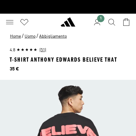
1
/
/
Home
Uomo
Abbigliamento
4.8
(51)
T-SHIRT ANTHONY EDWARDS BELIEVE THAT
Prezzo
35 €