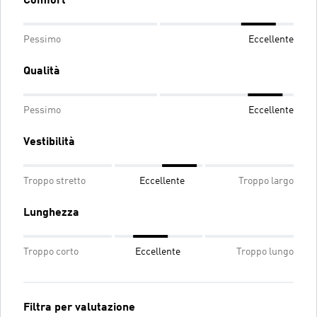
Comfort
Pessimo
Eccellente
Qualità
Pessimo
Eccellente
Vestibilità
Troppo stretto
Eccellente
Troppo largo
Lunghezza
Troppo corto
Eccellente
Troppo lungo
Filtra per valutazione