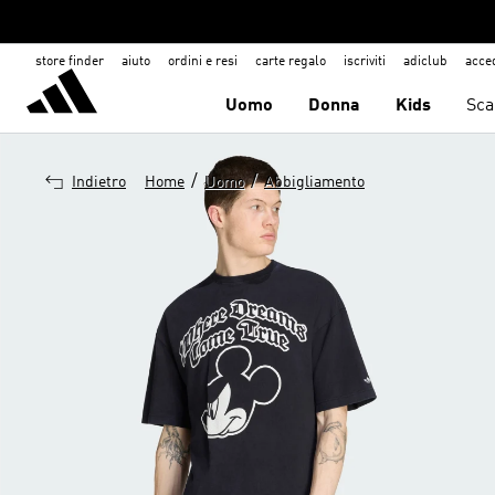
store finder
aiuto
ordini e resi
carte regalo
iscriviti
adiclub
acce
Uomo
Donna
Kids
Sca
/
/
Indietro
Home
Uomo
Abbigliamento