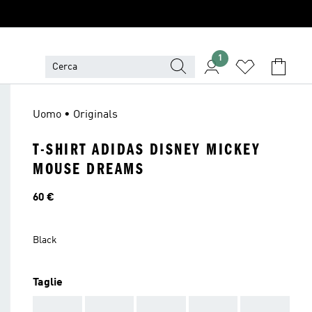
1
Uomo • Originals
T-SHIRT ADIDAS DISNEY MICKEY
MOUSE DREAMS
Prezzo
60 €
Black
Taglie
AAA
AAA
AAA
AAA
AAA