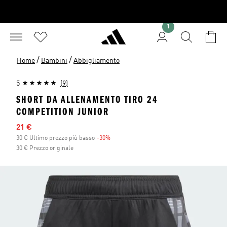
1
/
/
Home
Bambini
Abbigliamento
5
(9)
SHORT DA ALLENAMENTO TIRO 24
COMPETITION JUNIOR
Prezzo scontato
21 €
30 € Ultimo prezzo più basso
-30%
Sconto
30 € Prezzo originale