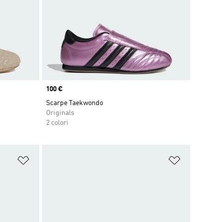
Price
100 €
Scarpe Taekwondo
Originals
2 colori
Aggiungi alla lista dei desideri
Aggiungi all