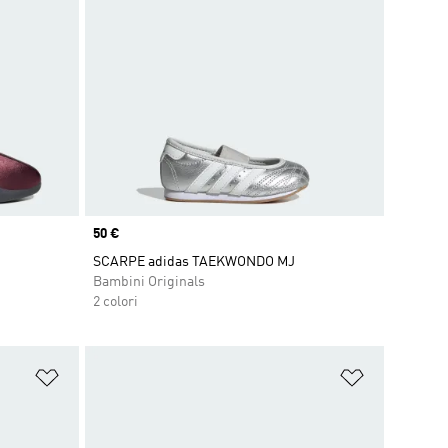
Price
50 €
SCARPE adidas TAEKWONDO MJ
Bambini Originals
2 colori
Aggiungi alla lista dei desideri
Aggiungi all