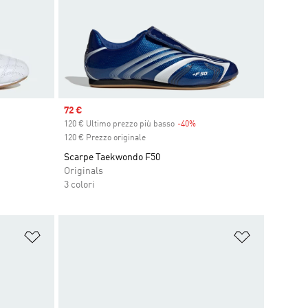
Sale price
72 €
120 € Ultimo prezzo più basso
-40%
Discount
120 € Prezzo originale
Scarpe Taekwondo F50
Originals
3 colori
Aggiungi alla lista dei desideri
Aggiungi all