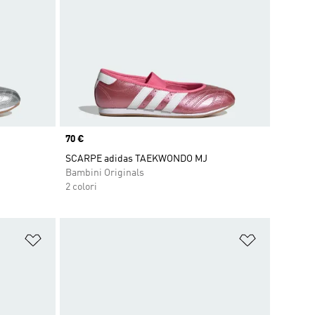
Price
70 €
SCARPE adidas TAEKWONDO MJ
Bambini Originals
2 colori
Aggiungi alla lista dei desideri
Aggiungi all