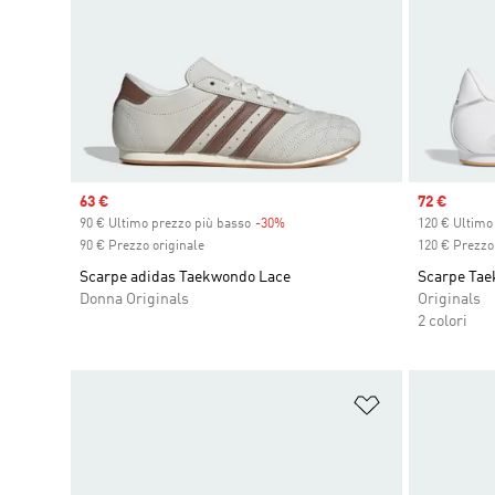
Sale price
63 €
Sale price
72 €
90 € Ultimo prezzo più basso
-30%
Discount
120 € Ultimo
90 € Prezzo originale
120 € Prezzo 
Scarpe adidas Taekwondo Lace
Scarpe Tae
Donna Originals
Originals
2 colori
Aggiungi alla l