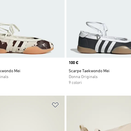
Price
100 €
kwondo Mei
Scarpe Taekwondo Mei
inals
Donna Originals
9 colori
ista dei desideri
Aggiungi alla lista dei desideri