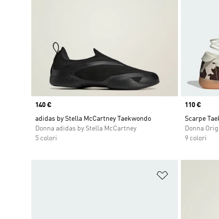
Price
140 €
Price
110 €
adidas by Stella McCartney Taekwondo
Scarpe Tae
Donna adidas by Stella McCartney
Donna Orig
5 colori
9 colori
Aggiungi alla l