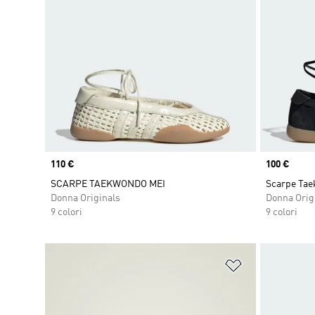
Price
110 €
Price
100 €
SCARPE TAEKWONDO MEI
Scarpe Tae
Donna Originals
Donna Orig
9 colori
9 colori
Aggiungi alla l