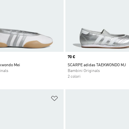
Price
70 €
kwondo Mei
SCARPE adidas TAEKWONDO MJ
inals
Bambini Originals
2 colori
ista dei desideri
Aggiungi alla lista dei desideri