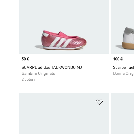
Price
50 €
Price
100 €
SCARPE adidas TAEKWONDO MJ
Scarpe Tae
Bambini Originals
Donna Orig
2 colori
Aggiungi alla l