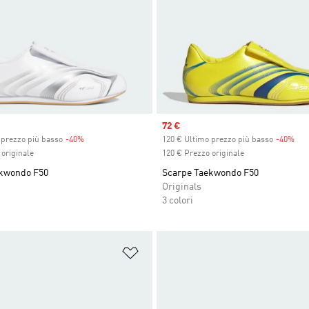
Sale price
72 €
 prezzo più basso
-40%
Discount
120 € Ultimo prezzo più basso
-40%
Dis
originale
120 € Prezzo originale
kwondo F50
Scarpe Taekwondo F50
Originals
3 colori
ista dei desideri
Aggiungi alla lista dei desideri