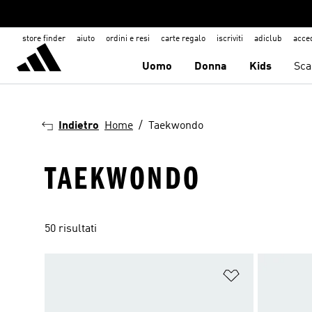
store finder
aiuto
ordini e resi
carte regalo
iscriviti
adiclub
acce
Uomo
Donna
Kids
Sca
Indietro
Home
Taekwondo
TAEKWONDO
50 risultati
Aggiungi alla l