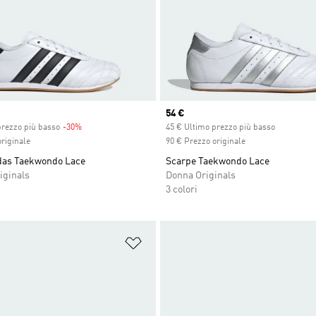
Current price
54 €
prezzo più basso
-30%
Discount
45 € Ultimo prezzo più basso
riginale
90 € Prezzo originale
das Taekwondo Lace
Scarpe Taekwondo Lace
iginals
Donna Originals
3 colori
ista dei desideri
Aggiungi alla lista dei desideri