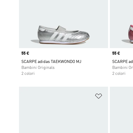
Price
55 €
Price
55 €
SCARPE adidas TAEKWONDO MJ
SCARPE ad
Bambini Originals
Bambini Or
2 colori
2 colori
Aggiungi alla l