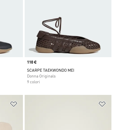
Price
110 €
SCARPE TAEKWONDO MEI
Donna Originals
9 colori
Aggiungi alla lista dei desideri
Aggiungi all