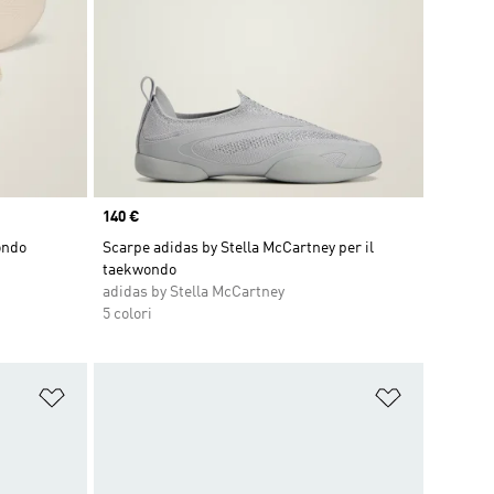
Price
140 €
ondo
Scarpe adidas by Stella McCartney per il
taekwondo
adidas by Stella McCartney
5 colori
Aggiungi alla lista dei desideri
Aggiungi all