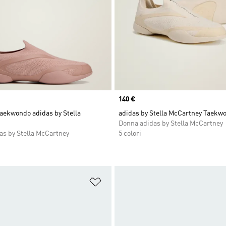
Price
140 €
aekwondo adidas by Stella
adidas by Stella McCartney Taekw
Donna adidas by Stella McCartney
as by Stella McCartney
5 colori
ista dei desideri
Aggiungi alla lista dei desideri