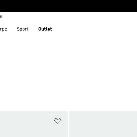
di
rpe
Sport
Outlet
ista dei desideri
Aggiungi alla lista dei desideri