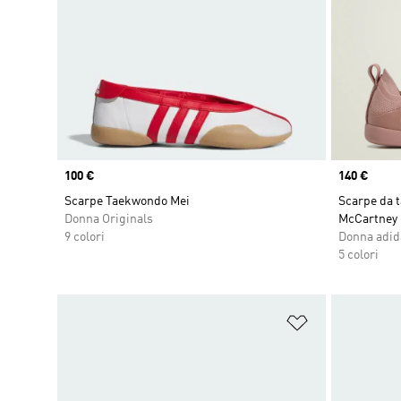
Price
100 €
Price
140 €
Scarpe Taekwondo Mei
Scarpe da t
Donna Originals
McCartney
9 colori
Donna adid
5 colori
Aggiungi alla l