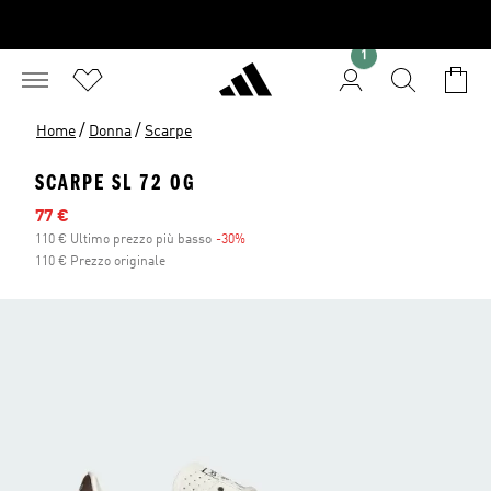
1
/
/
Home
Donna
Scarpe
SCARPE SL 72 OG
Prezzo scontato
77 €
110 € Ultimo prezzo più basso
-30%
Sconto
110 € Prezzo originale