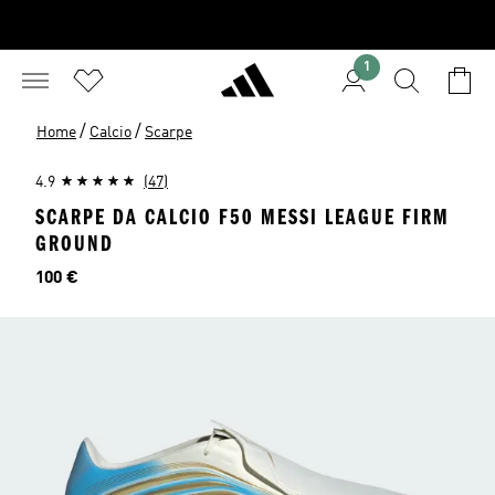
1
/
/
Home
Calcio
Scarpe
4.9
(47)
SCARPE DA CALCIO F50 MESSI LEAGUE FIRM
GROUND
Prezzo
100 €