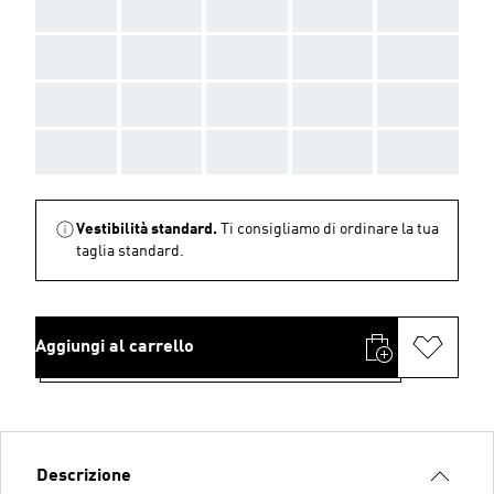
AAA
AAA
AAA
AAA
AAA
AAA
AAA
AAA
AAA
AAA
AAA
AAA
AAA
AAA
AAA
AAA
AAA
AAA
AAA
AAA
Vestibilità standard.
Ti consigliamo di ordinare la tua
taglia standard.
Aggiungi al carrello
Descrizione