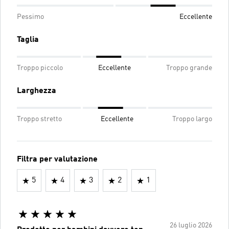
Pessimo
Eccellente
Taglia
Troppo piccolo
Eccellente
Troppo grande
Larghezza
Troppo stretto
Eccellente
Troppo largo
Filtra per valutazione
5
4
3
2
1
26 luglio 2026