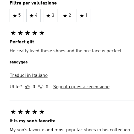
Filtra per valutazione
5
4
3
2
1
Perfect gift
He really lived these shoes and the pre lace is perfect
sandygee
Traduci in Italiano
Utile?
0
0
Segnala questa recensione
It is my son’s favorite
My son’s favorite and most popular shoes in his collection