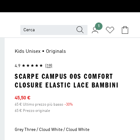
1
Kids Unisex • Originals
4.9
(19)
SCARPE CAMPUS 00S COMFORT
CLOSURE ELASTIC LACE BAMBINI
Prezzo scontato
45,50 €
65 € Ultimo prezzo più basso
-30%
Sconto
65 € Prezzo originale
Grey Three / Cloud White / Cloud White