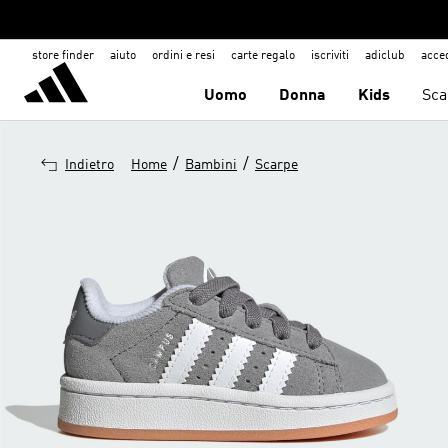
store finder
aiuto
ordini e resi
carte regalo
iscriviti
adiclub
acce
Uomo
Donna
Kids
Sca
/
/
Indietro
Home
Bambini
Scarpe