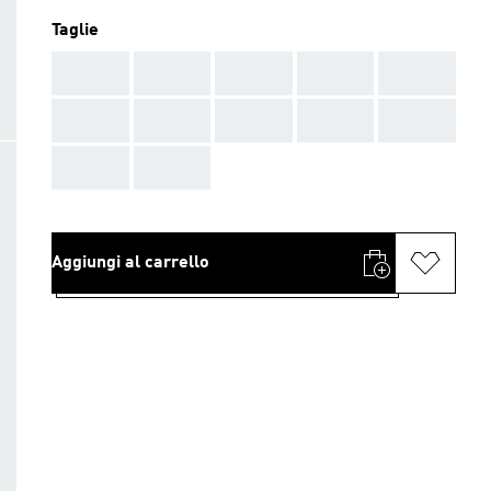
Taglie
AAA
AAA
AAA
AAA
AAA
AAA
AAA
AAA
AAA
AAA
AAA
AAA
Aggiungi al carrello