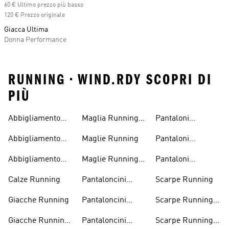
60 € Ultimo prezzo più basso
120 € Prezzo originale
Giacca Ultima
Donna Performance
RUNNING • WIND.RDY SCOPRI DI
PIÙ
Abbigliamento
Maglia Running
Pantaloni
Running
Uomo
Running
Abbigliamento
Maglie Running
Pantaloni
Running Donna
Running Donna
Abbigliamento
Maglie Running
Pantaloni
Running Uomo
Donna
Running Uomo
Calze Running
Pantaloncini
Scarpe Running
Running
Giacche Running
Pantaloncini
Scarpe Running
Running Donna
Donna
Giacche Running
Pantaloncini
Scarpe Running