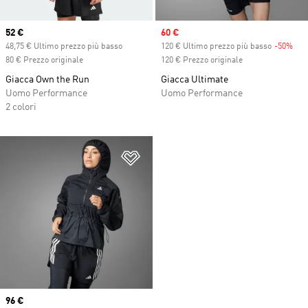
Current price
52 €
Sale price
60 €
48,75 € Ultimo prezzo più basso
120 € Ultimo prezzo più basso
-50%
Dis
80 € Prezzo originale
120 € Prezzo originale
Giacca Own the Run
Giacca Ultimate
Uomo Performance
Uomo Performance
2 colori
Aggiungi alla lista dei desideri
Current price
96 €