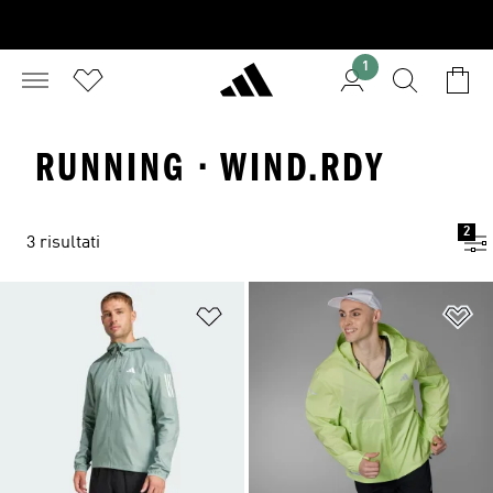
1
RUNNING · WIND.RDY
2
3 risultati
Aggiungi alla lista dei desideri
Ag